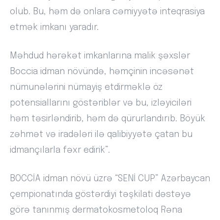
olub. Bu, həm də onlara cəmiyyətə inteqrasiya
etmək imkanı yaradır.
Məhdud hərəkət imkanlarına malik şəxslər
Boccia idman növündə, həmçinin incəsənət
nümunələrini nümayiş etdirməklə öz
potensiallarını göstəriblər və bu, izləyiciləri
həm təsirləndirib, həm də qürurlandırıb. Böyük
zəhmət və iradələri ilə qalibiyyətə çatan bu
idmançılarla fəxr edirik”.
BOCCİA idman növü üzrə “SENİ CUP” Azərbaycan
çempionatında göstərdiyi təşkilati dəstəyə
görə tanınmış dermatokosmetoloq Rəna