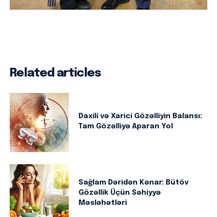
Related articles
Daxili və Xarici Gözəlliyin Balansı:
Tam Gözəlliyə Aparan Yol
Sağlam Dəridən Kənar: Bütöv
Gözəllik Üçün Səhiyyə
Məsləhətləri