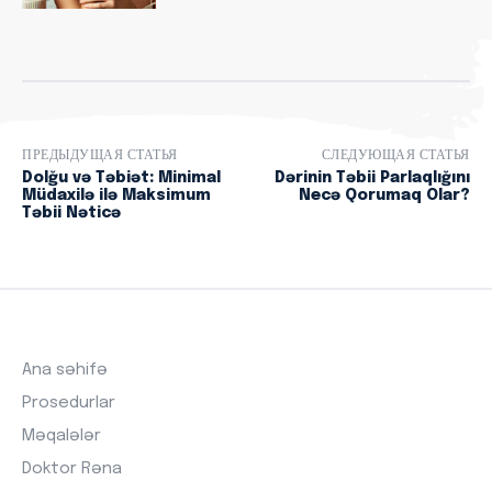
ПРЕДЫДУЩАЯ СТАТЬЯ
СЛЕДУЮЩАЯ СТАТЬЯ
Dolğu və Təbiət: Minimal
Dərinin Təbii Parlaqlığını
Müdaxilə ilə Maksimum
Necə Qorumaq Olar?
Təbii Nəticə
Ana səhifə
Prosedurlar
Məqalələr
Doktor Rəna