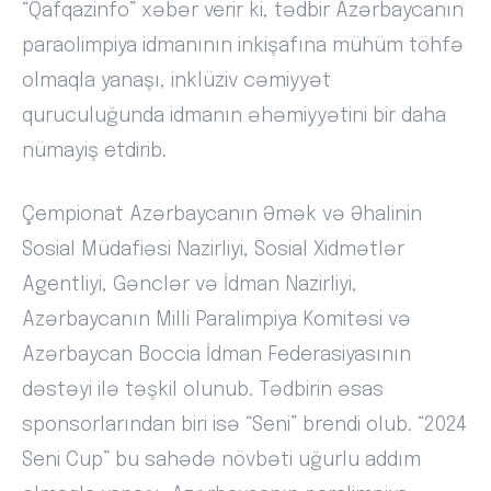
“Qafqazinfo” xəbər verir ki, tədbir Azərbaycanın
paraolimpiya idmanının inkişafına mühüm töhfə
olmaqla yanaşı, inklüziv cəmiyyət
quruculuğunda idmanın əhəmiyyətini bir daha
nümayiş etdirib.
Çempionat Azərbaycanın Əmək və Əhalinin
Sosial Müdafiəsi Nazirliyi, Sosial Xidmətlər
Agentliyi, Gənclər və İdman Nazirliyi,
Azərbaycanın Milli Paralimpiya Komitəsi və
Azərbaycan Boccia İdman Federasiyasının
dəstəyi ilə təşkil olunub. Tədbirin əsas
sponsorlarından biri isə “Seni” brendi olub. “2024
Seni Cup” bu sahədə növbəti uğurlu addım