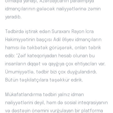
olmaqla yanaşı, Azərbaycanın paralimpiya
idmançılarının gələcək nailiyyətlərinə zəmin
yaradıb.
Tədbirdə iştirak edən Suraxanı Rayon İcra
Hakimiyyətinin başçısı Adil Əliyev idmançıların
hamısı ilə təkbətək görüşərək, onları təbrik
edib: “Zəif kateqoriyadan hesab olunan bu
insanların diqqət və qayğıya çox ehtiyacları var.
Ümumiyyətlə, tədbir bizi çox duyğulandırdı.
Bütün təşkilatçılara təşəkkür edirik.
Mükafatlandırma tədbiri yalnız idman
nailiyyətlərini deyil, həm də sosial inteqrasiyanın
və dəstəyin önəmini vurğulayan bir platforma