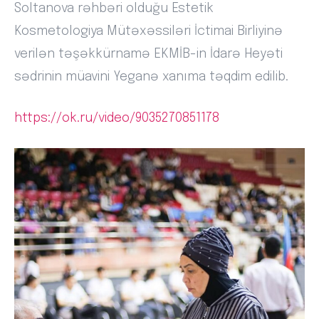
Soltanova rəhbəri olduğu Estetik
Kosmetologiya Mütəxəssiləri İctimai Birliyinə
verilən təşəkkürnamə EKMİB-in İdarə Heyəti
sədrinin müavini Yeganə xanıma təqdim edilib.
https://ok.ru/video/9035270851178