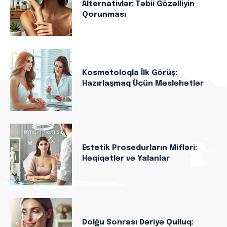
Alternativlər: Təbii Gözəlliyin
Qorunması
Kosmetoloqla İlk Görüş:
Hazırlaşmaq Üçün Məsləhətlər
Estetik Prosedurların Mifləri:
Həqiqətlər və Yalanlar
Dolğu Sonrası Dəriyə Qulluq: