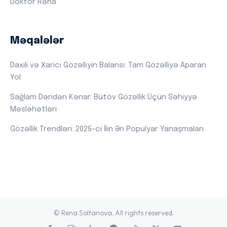
Doktor Rəna
Məqalələr
Daxili və Xarici Gözəlliyin Balansı: Tam Gözəlliyə Aparan
Yol
Sağlam Dəridən Kənar: Bütöv Gözəllik Üçün Səhiyyə
Məsləhətləri
Gözəllik Trendləri: 2025-ci İlin Ən Populyar Yanaşmaları
© Rena Soltanova. All rights reserved.