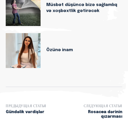
Müsbət düşüncə bizə sağlamlıq
və xoşbəxtlik gətirəcək
Özünə inam
ПРЕДЫДУЩАЯ СТАТЬЯ
СЛЕДУЮЩАЯ СТАТЬЯ
Gündəlik vərdişlər
Rosacea dərinin
qızarması