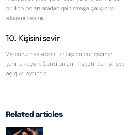
birlikdə onları aradan qaldırmağa çalışır və
əlaqəni kəsmir.
10. Kişisini sevir
Və bunu hiss etdirir. Bir kişi bu cür qadının
yanına «uçur». Çünki onların həyatında hər şey
açıq və aydındır.
Related articles