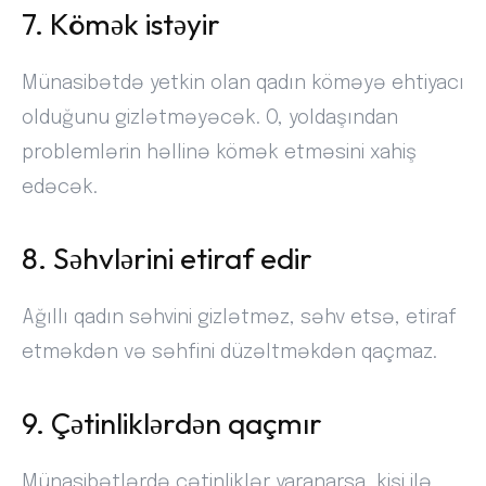
7. Kömək istəyir
Münasibətdə yetkin olan qadın köməyə ehtiyacı
olduğunu gizlətməyəcək. O, yoldaşından
problemlərin həllinə kömək etməsini xahiş
edəcək.
8. Səhvlərini etiraf edir
Ağıllı qadın səhvini gizlətməz, səhv etsə, etiraf
etməkdən və səhfini düzəltməkdən qaçmaz.
9. Çətinliklərdən qaçmır
Münasibətlərdə çətinliklər yaranarsa, kişi ilə