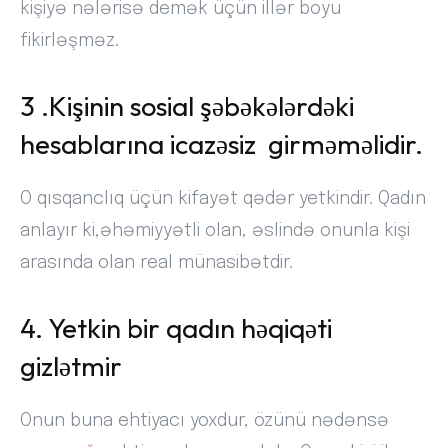
kişiyə nələrisə demək üçün illər boyu
fikirləşməz.
3 .Kişinin sosial şəbəkələrdəki
hesablarına icazəsiz girməməlidir.
O qısqanclıq üçün kifayət qədər yetkindir. Qadın
anlayır ki,əhəmiyyətli olan, əslində onunla kişi
arasında olan real münasibətdir.
4. Yetkin bir qadın həqiqəti
gizlətmir
Onun buna ehtiyacı yoxdur, özünü nədənsə