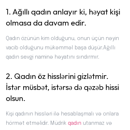
1. Ağıllı qadın anlayır ki, həyat kişi
olmasa da davam edir.
Qadın özünün kim olduğunu, onun üçün nəyin
vacib olduğunu mükəmməl başa düşür.Ağıllı
qadın sevgi naminə həyatını sındırmır.
2. Qadın öz hisslərini gizlətmir.
İstər müsbət, istərsə də qəzəb hissi
olsun.
Kişi qadının hissləri ilə hesablaşmalı və onlara
hörmət etməlidir. Müdrik
qadın
utanmaz və