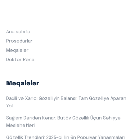
Ana səhifə
Prosedurlar
Məqalələr
Doktor Rəna
Məqalələr
Daxili və Xarici Gözəlliyin Balansı: Tam Gözəlliyə Aparan
Yol
Sağlam Dəridən Kənar: Bütöv Gözəllik Üçün Səhiyyə
Məsləhətləri
Gözəllik Trendləri: 2025-ci İlin Ən Populyar Yanaşmaları