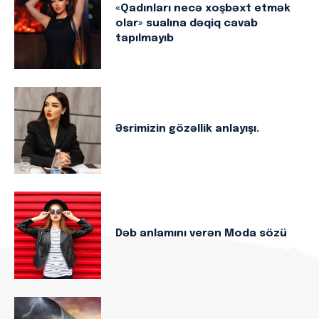
«Qadınları necə xoşbəxt etmək
olar» sualına dəqiq cavab
tapılmayıb
Əsrimizin gözəllik anlayışı.
Dəb anlamını verən Moda sözü