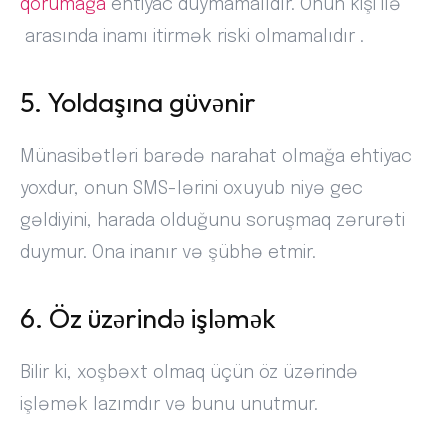
qorumağa
ehtiyac duymamalıdır. Onun kişi ilə
arasında inamı itirmək riski olmamalıdır .
5. Yoldaşına güvənir
Münasibətləri barədə narahat olmağa ehtiyac
yoxdur, onun SMS-lərini oxuyub niyə gec
gəldiyini, harada olduğunu soruşmaq zərurəti
duymur. Ona inanır və şübhə etmir.
6. Öz üzərində işləmək
Bilir ki, xoşbəxt olmaq üçün öz üzərində
işləmək lazımdır və bunu unutmur.