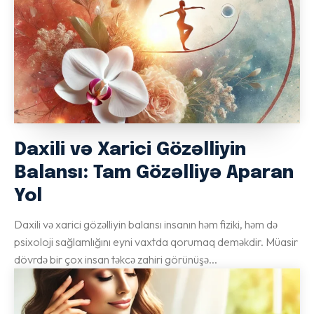
Daxili və Xarici Gözəlliyin
Balansı: Tam Gözəlliyə Aparan
Yol
Daxili və xarici gözəlliyin balansı insanın həm fiziki, həm də
psixoloji sağlamlığını eyni vaxtda qorumaq deməkdir. Müasir
dövrdə bir çox insan təkcə zahiri görünüşə...