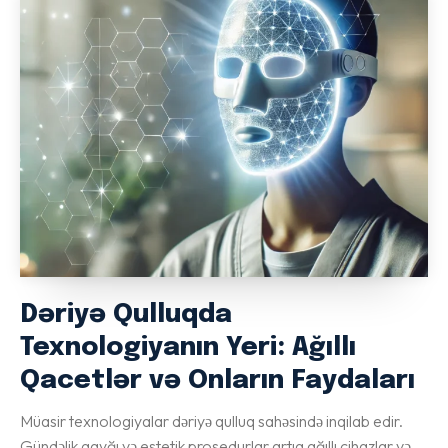
Dəriyə Qulluqda
Texnologiyanın Yeri: Ağıllı
Qacetlər və Onların Faydaları
Müasir texnologiyalar dəriyə qulluq sahəsində inqilab edir.
Gündəlik qayğı və estetik prosedurlar artıq ağıllı cihazlar və