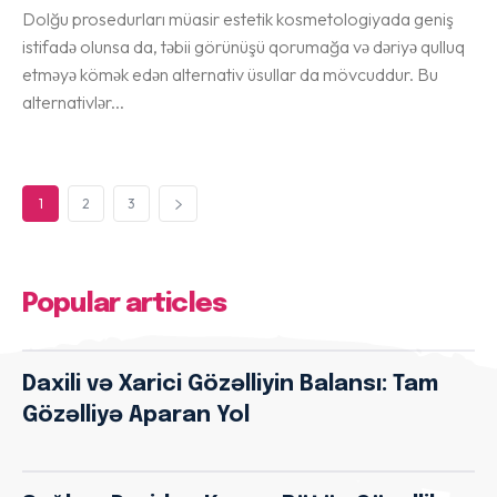
Dolğu prosedurları müasir estetik kosmetologiyada geniş
istifadə olunsa da, təbii görünüşü qorumağa və dəriyə qulluq
etməyə kömək edən alternativ üsullar da mövcuddur. Bu
alternativlər...
1
2
3
Popular articles
Daxili və Xarici Gözəlliyin Balansı: Tam
Gözəlliyə Aparan Yol