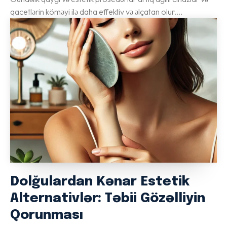
qacetlərin köməyi ilə daha effektiv və əlçatan olur....
Dolğulardan Kənar Estetik
Alternativlər: Təbii Gözəlliyin
Qorunması