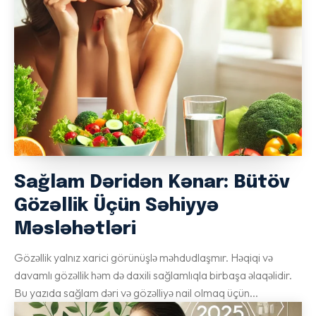
Sağlam Dəridən Kənar: Bütöv
Gözəllik Üçün Səhiyyə
Məsləhətləri
Gözəllik yalnız xarici görünüşlə məhdudlaşmır. Həqiqi və
davamlı gözəllik həm də daxili sağlamlıqla birbaşa əlaqəlidir.
Bu yazıda sağlam dəri və gözəlliyə nail olmaq üçün...