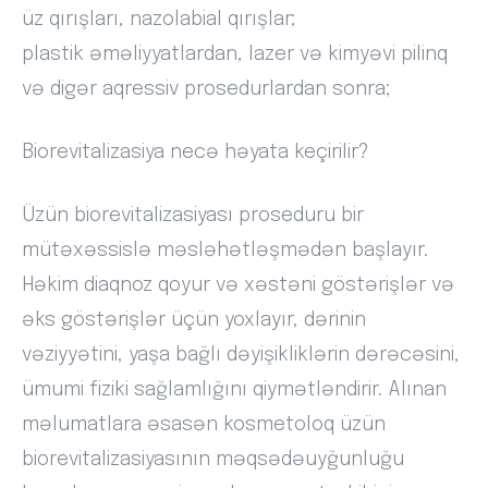
üz qırışları, nazolabial qırışlar;
plastik əməliyyatlardan, lazer və kimyəvi pilinq
və digər aqressiv prosedurlardan sonra;
Biorevitalizasiya necə həyata keçirilir?
Üzün biorevitalizasiyası proseduru bir
mütəxəssislə məsləhətləşmədən başlayır.
Həkim diaqnoz qoyur və xəstəni göstərişlər və
əks göstərişlər üçün yoxlayır, dərinin
vəziyyətini, yaşa bağlı dəyişikliklərin dərəcəsini,
ümumi fiziki sağlamlığını qiymətləndirir. Alınan
məlumatlara əsasən kosmetoloq üzün
biorevitalizasiyasının məqsədəuyğunluğu