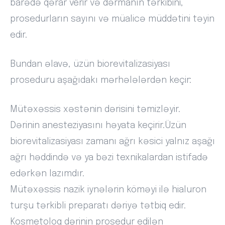
barədə qərar verir və dərmanın tərkibini,
prosedurların sayını və müalicə müddətini təyin
edir.
Bundan əlavə, üzün biorevitalizasiyası
proseduru aşağıdakı mərhələlərdən keçir:
Mütəxəssis xəstənin dərisini təmizləyir.
Dərinin anesteziyasını həyata keçirir.Üzün
biorevitalizasiyası zamanı ağrı kəsici yalnız aşağı
ağrı həddində və ya bəzi texnikalardan istifadə
edərkən lazımdır.
Mütəxəssis nazik iynələrin köməyi ilə hialuron
turşu tərkibli preparatı dəriyə tətbiq edir.
Kosmetoloq dərinin prosedur edilən