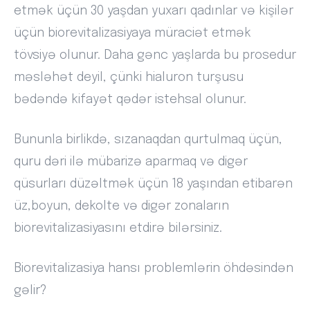
etmək üçün 30 yaşdan yuxarı qadınlar və kişilər
üçün biorevitalizasiyaya müraciət etmək
tövsiyə olunur. Daha gənc yaşlarda bu prosedur
məsləhət deyil, çünki hialuron turşusu
bədəndə kifayət qədər istehsal olunur.
Bununla birlikdə, sızanaqdan qurtulmaq üçün,
quru dəri ilə mübarizə aparmaq və digər
qüsurları düzəltmək üçün 18 yaşından etibarən
üz,boyun, dekolte və digər zonaların
biorevitalizasiyasını etdirə bilərsiniz.
Biorevitalizasiya hansı problemlərin öhdəsindən
gəlir?