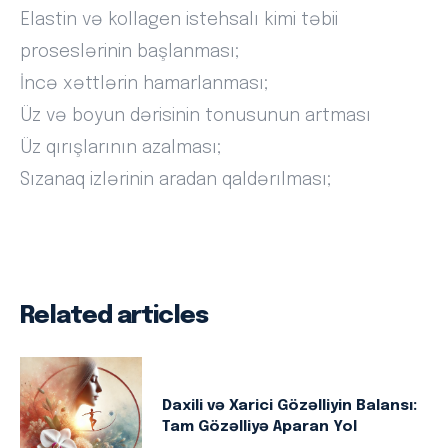
Elastin və kollagen istehsalı kimi təbii
proseslərinin başlanması;
İncə xəttlərin hamarlanması;
Üz və boyun dərisinin tonusunun artması
Üz qırışlarının azalması;
Sızanaq izlərinin aradan qaldərılması;
Related articles
Daxili və Xarici Gözəlliyin Balansı:
Tam Gözəlliyə Aparan Yol