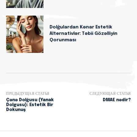
Dolğulardan Kənar Estetik
Alternativlər: Təbii Gözəlliyin
Qorunması
ПРЕДЫДУЩАЯ СТАТЬЯ
СЛЕДУЮЩАЯ СТАТЬЯ
Çənə Dolğusu (Yanak
DMAE nədir?
Dolgusu): Estetik Bir
Dokunuş