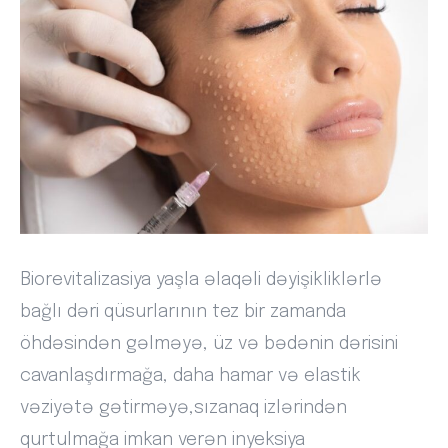
Biorevitalizasiya yaşla əlaqəli dəyişikliklərlə
bağlı dəri qüsurlarının tez bir zamanda
öhdəsindən gəlməyə, üz və bədənin dərisini
cavanlaşdırmağa, daha hamar və elastik
vəziyətə gətirməyə,sızanaq izlərindən
qurtulmağa imkan verən inyeksiya