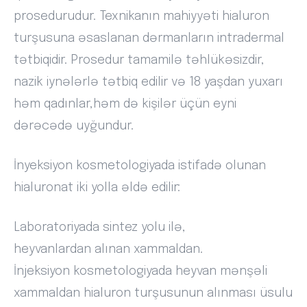
prosedurudur. Texnikanın mahiyyəti hialuron
turşusuna əsaslanan dərmanların intradermal
tətbiqidir. Prosedur tamamilə təhlükəsizdir,
nazik iynələrlə tətbiq edilir və 18 yaşdan yuxarı
həm qadınlar,həm də kişilər üçün eyni
dərəcədə uyğundur.
İnyeksiyon kosmetologiyada istifadə olunan
hialuronat iki yolla əldə edilir:
Laboratoriyada sintez yolu ilə,
heyvanlardan alınan xammaldan.
İnjeksiyon kosmetologiyada heyvan mənşəli
xammaldan hialuron turşusunun alınması üsulu