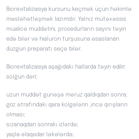
Biorevitalizasiya kursunu keçmək üçün həkimlə
məsləhətləşmək lazımdır. Yalnız mütəxəssis
müalicə müddətini, prosedurların sayını təyin
edə bilər və hialuron turşusuna əsaslanan
düzgün preparatı seçə bilər.
Biorevitalizasiya aşağıdakı hallarda təyin edilir:
solğun dəri;
uzun müddət günəşə məruz qaldıqdan sonra;
göz ətrafındakı qara kolgələrin ,incə qırışların
olması;
sızanaqdan sonrakı izlərdə;
yaşla əlaqədar ləkələrdə;