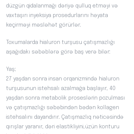
düzgün qidalanmağı dəriyə qulluq etməyi və
vaxtaşırı inyeksiya prosedurlarını həyata
keçirməyi məsləhət görürlər.
Toxumalarda hialuron turşusu çatışmazlığı
aşağıdakı səbəblərə görə baş verə bilər:
Yaş;
27 yaşdan sonra insan orqanizmində hialuron
turşusunun istehsalı azalmağa başlayır, 40
yaşdan sonra metabolik proseslərin pozulması
və çatışmazlığı səbəbindən bədən kollagen
istehsalını dayandırır. Çatışmazlıq nəticəsində
qırışlar yaranır, dəri elastikliyini,üzün konturu