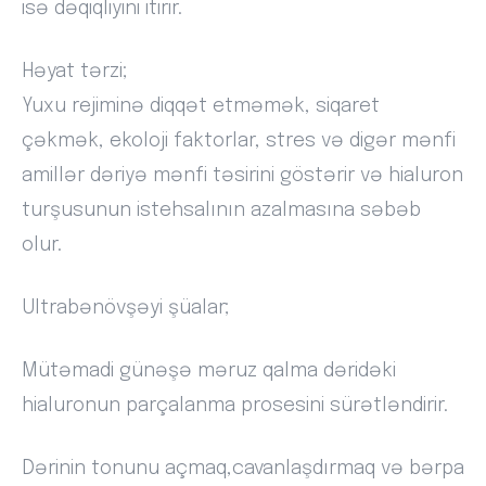
isə dəqiqliyini itirir.
Həyat tərzi;
Yuxu rejiminə diqqət etməmək, siqaret
çəkmək, ekoloji faktorlar, stres və digər mənfi
amillər dəriyə mənfi təsirini göstərir və hialuron
turşusunun istehsalının azalmasına səbəb
olur.
Ultrabənövşəyi şüalar;
Mütəmadi günəşə məruz qalma dəridəki
hialuronun parçalanma prosesini sürətləndirir.
Dərinin tonunu açmaq,cavanlaşdırmaq və bərpa