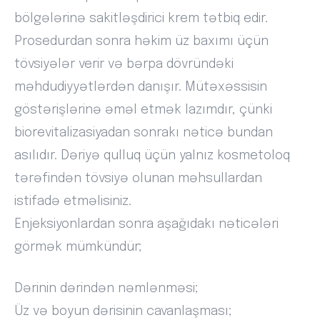
bölgələrinə sakitləşdirici krem tətbiq edir.
Prosedurdan sonra həkim üz baxımı üçün
tövsiyələr verir və bərpa dövründəki
məhdudiyyətlərdən danışır. Mütəxəssisin
göstərişlərinə əməl etmək lazımdır, çünki
biorevitalizasiyadan sonrakı nəticə bundan
asılıdır. Dəriyə qulluq üçün yalnız kosmetoloq
tərəfindən tövsiyə olunan məhsullardan
istifadə etməlisiniz.
Enjeksiyonlardan sonra aşağıdakı nəticələri
görmək mümkündür;
Dərinin dərindən nəmlənməsi;
Üz və boyun dərisinin cavanlaşması;