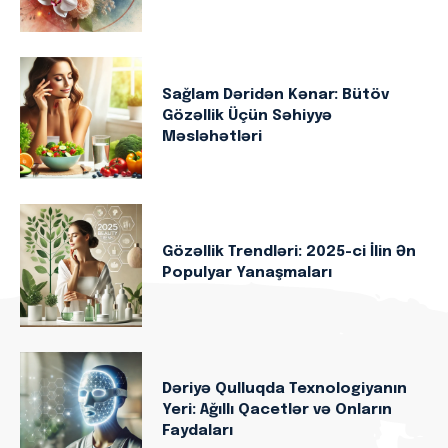
Sağlam Dəridən Kənar: Bütöv
Gözəllik Üçün Səhiyyə
Məsləhətləri
Gözəllik Trendləri: 2025-ci İlin Ən
Populyar Yanaşmaları
Dəriyə Qulluqda Texnologiyanın
Yeri: Ağıllı Qacetlər və Onların
Faydaları