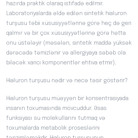
hazırda praktik olaraq istifadə edilmir.
Laboratoriyalarda əldə edilən sintetik hialuron
turşusu təbii xüsusiyyətlərinə görə heç də geri
qalmır və bir çox xüsusiyyətlərinə görə hətta
onu üstələyir (məsələn, sintetik maddə yüksək
dərəcədə təmizlənir və allergiyaya səbəb ola
biləcək xarici komponentlər ehtiva etmir).
Hialuron turşusu nədir və necə təsir göstərir?
Hialuron turşusu müəyyən bir konsentrasiyada
insanın toxumasında mövcuddur. Əsas
funksiyası su molekullarını tutmaq və
toxumalarda metabolik proseslərini