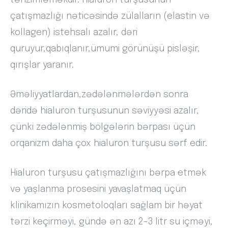
tənzimləməkdir. Hialuron turşusunun
çatışmazlığı nəticəsində zülalların (elastin və
kollagen) istehsalı azalır, dəri
quruyur,qabıqlanır,ümumi görünüşü pisləşir,
qırışlar yaranır.
Əməliyyatlardan,zədələnmələrdən sonra
dəridə hialuron turşusunun səviyyəsi azalır,
çünki zədələnmiş bölgələrin bərpası üçün
orqanizm daha çox hialuron turşusu sərf edir.
Hialuron turşusu çatışmazlığını bərpa etmək
və yaşlanma prosesini yavaşlatmaq üçün
klinikamızın kosmetoloqları sağlam bir həyat
tərzi keçirməyi, gündə ən azı 2-3 litr su içməyi,