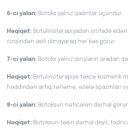
6-cı yalan:
Botoks yalnız qadınlar üçündür.
Həqiqət:
Botulinoterapiyadan istifadə edən k
cinsindən asılı olmayaraq hər kəs görür.
7-ci yalan:
Botoks yalnız qırışların aradan qa
Həqiqət:
Botulinoterapiya təkcə kosmetik m
həddindən artıq tərləmə, əzələ spazmları və 
8-ci yalan:
Botoksun nəticələri dərhal görün
Həqiqət:
Botoksun təsiri dərhal deyil, tədr