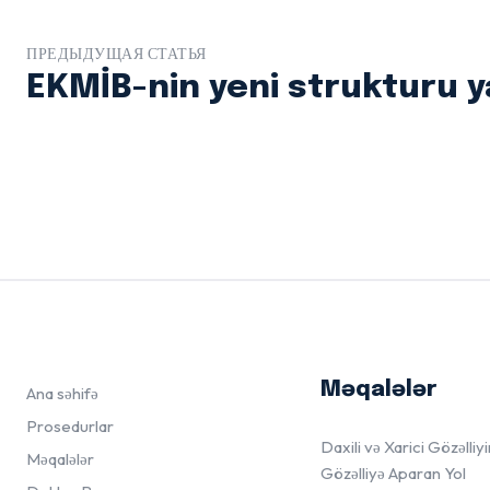
ПРЕДЫДУЩАЯ СТАТЬЯ
EKMİB-nin yeni strukturu y
Məqalələr
Ana səhifə
Prosedurlar
Daxili və Xarici Gözəlliy
Məqalələr
Gözəlliyə Aparan Yol