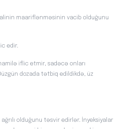
linin maariflənməsinin vacib olduğunu
c edir.
amilə iflic etmir, sadəcə onları
. Düzgün dozada tətbiq edildikdə, üz
rılı olduğunu təsvir edirlər. İnyeksiyalar