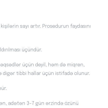
işilərin sayı artır. Prosedurun faydasını
ldırılması üçündür.
əqsədlər üçün deyil, həm də miqren,
digər tibbi hallar üçün istifadə olunur.
ür.
icən, adətən 3-7 gün ərzində özünü