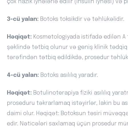
çox nazik iynələrlə edilir (insulin iynəsi) və
3-cü yalan:
Botoks toksikdir və təhlükəlidir.
Həqiqət:
Kosmetologiyada istifadə edilən A ti
şəklində tətbiq olunur və geniş klinik tədqi
tərəfindən tətbiq edildikdə, prosedur təhlük
4-cü yalan:
Botoks asılılıq yaradır.
Həqiqət:
Botulinoterapiya fiziki asılılıq yar
proseduru təkrarlamaq istəyirlər, lakin bu asıl
daimi olur. Həqiqət: Botoksun təsiri müvəqq
edir. Nəticələri saxlamaq üçün prosedur mü