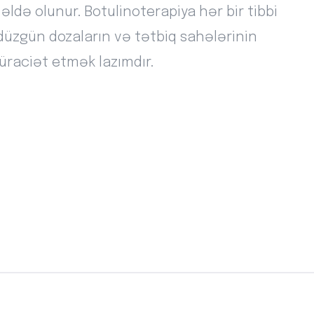
əldə olunur. Botulinoterapiya hər bir tibbi
 düzgün dozaların və tətbiq sahələrinin
raciət etmək lazımdır.