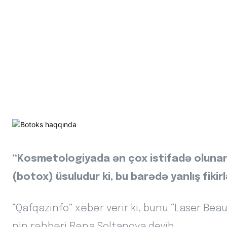
“Kosmetologiyada ən çox istifadə olunan 
(botox) üsuludur ki, bu barədə yanlış fiki
“Qafqazinfo” xəbər verir ki, bunu “Laser Beau
nin rəhbəri Rəna Soltanova deyib.