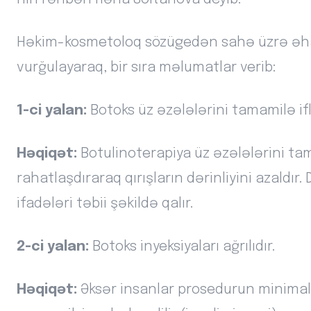
Həkim-kosmetoloq sözügedən sahə üzrə əha
vurğulayaraq, bir sıra məlumatlar verib:
1-ci yalan:
Botoks üz əzələlərini tamamilə ifli
Həqiqət:
Botulinoterapiya üz əzələlərini tam
rahatlaşdıraraq qırışların dərinliyini azaldır
ifadələri təbii şəkildə qalır.
2-ci yalan:
Botoks inyeksiyaları ağrılıdır.
Həqiqət:
Əksər insanlar prosedurun minimal ağ