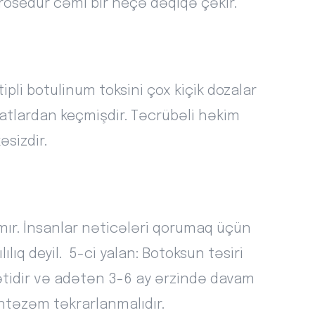
 prosedur cəmi bir neçə dəqiqə çəkir.
pli botulinum toksini çox kiçik dozalar
qatlardan keçmişdir. Təcrübəli həkim
əsizdir.
atmır. İnsanlar nəticələri qorumaq üçün
ılıq deyil. 5-ci yalan: Botoksun təsiri
ətidir və adətən 3-6 ay ərzində davam
ntəzəm təkrarlanmalıdır.