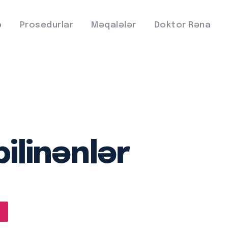
ə
Prosedurlar
Məqalələr
Doktor Rəna
ilinənlər