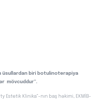
üsullardan biri botulinoterapiya
rlər mövcuddur”.
ty Estetik Klinika”-nın baş həkimi, EKMİB-