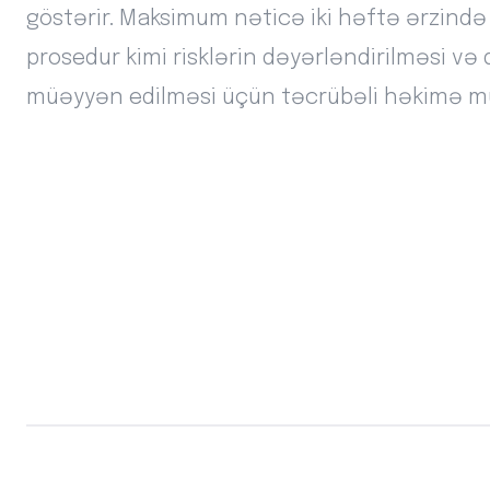
göstərir. Maksimum nəticə iki həftə ərzində 
prosedur kimi risklərin dəyərləndirilməsi və
müəyyən edilməsi üçün təcrübəli həkimə mü