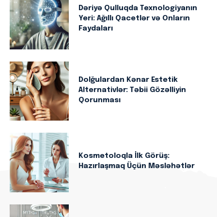
Dəriyə Qulluqda Texnologiyanın
Yeri: Ağıllı Qacetlər və Onların
Faydaları
Dolğulardan Kənar Estetik
Alternativlər: Təbii Gözəlliyin
Qorunması
Kosmetoloqla İlk Görüş:
Hazırlaşmaq Üçün Məsləhətlər