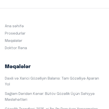
Ana səhifə
Prosedurlar
Məqalələr
Doktor Rəna
Məqalələr
Daxili və Xarici Gözəlliyin Balansı: Tam Gözəlliyə Aparan
Yol
Sağlam Dəridən Kənar: Bütöv Gözəllik Üçün Səhiyyə
Məsləhətləri