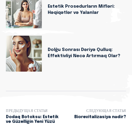
Estetik Prosedurların Mifləri:
Həqiqətlər və Yalanlar
Dolğu Sonrası Dəriyə Qulluq:
Effektivliyi Necə Artırmaq Olar?
ПРЕДЫДУЩАЯ СТАТЬЯ
СЛЕДУЮЩАЯ СТАТЬЯ
Dodaq Botoksu: Estetik
Biorevitalizasiya nədir?
ve Güzelliğin Yeni Yüzü