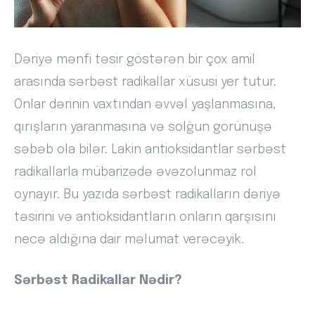
Dəriyə mənfi təsir göstərən bir çox amil
arasında sərbəst radikallar xüsusi yer tutur.
Onlar dərinin vaxtından əvvəl yaşlanmasına,
qırışların yaranmasına və solğun görünüşə
səbəb ola bilər. Lakin antioksidantlar sərbəst
radikallarla mübarizədə əvəzolunmaz rol
oynayır. Bu yazıda sərbəst radikalların dəriyə
təsirini və antioksidantların onların qarşısını
necə aldığına dair məlumat verəcəyik.
Sərbəst Radikallar Nədir?