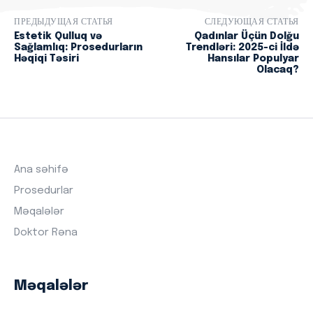
ПРЕДЫДУЩАЯ СТАТЬЯ
СЛЕДУЮЩАЯ СТАТЬЯ
Estetik Qulluq və
Qadınlar Üçün Dolğu
Sağlamlıq: Prosedurların
Trendləri: 2025-ci İldə
Həqiqi Təsiri
Hansılar Populyar
Olacaq?
Ana səhifə
Prosedurlar
Məqalələr
Doktor Rəna
Məqalələr