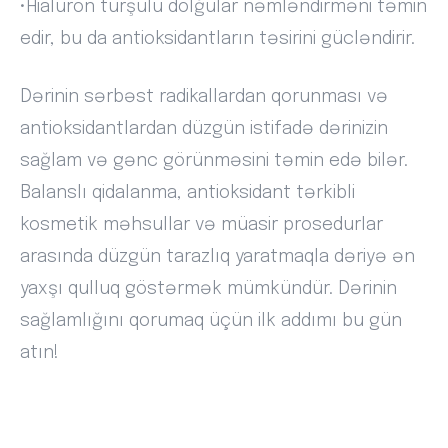
•Hialuron turşulu dolğular nəmləndirməni təmin
edir, bu da antioksidantların təsirini gücləndirir.
Dərinin sərbəst radikallardan qorunması və
antioksidantlardan düzgün istifadə dərinizin
sağlam və gənc görünməsini təmin edə bilər.
Balanslı qidalanma, antioksidant tərkibli
kosmetik məhsullar və müasir prosedurlar
arasında düzgün tarazlıq yaratmaqla dəriyə ən
yaxşı qulluq göstərmək mümkündür. Dərinin
sağlamlığını qorumaq üçün ilk addımı bu gün
atın!