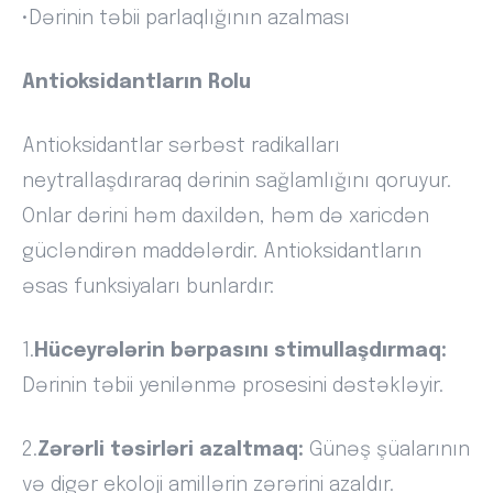
•Dərinin təbii parlaqlığının azalması
Antioksidantların Rolu
Antioksidantlar sərbəst radikalları
neytrallaşdıraraq dərinin sağlamlığını qoruyur.
Onlar dərini həm daxildən, həm də xaricdən
gücləndirən maddələrdir. Antioksidantların
əsas funksiyaları bunlardır:
1.
Hüceyrələrin bərpasını stimullaşdırmaq:
Dərinin təbii yenilənmə prosesini dəstəkləyir.
2.
Zərərli təsirləri azaltmaq:
Günəş şüalarının
və digər ekoloji amillərin zərərini azaldır.