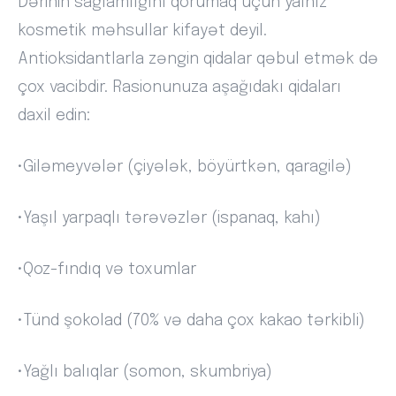
Dərinin sağlamlığını qorumaq üçün yalnız
kosmetik məhsullar kifayət deyil.
Antioksidantlarla zəngin qidalar qəbul etmək də
çox vacibdir. Rasionunuza aşağıdakı qidaları
daxil edin:
•Giləmeyvələr (çiyələk, böyürtkən, qaragilə)
•Yaşıl yarpaqlı tərəvəzlər (ispanaq, kahı)
•Qoz-fındıq və toxumlar
•Tünd şokolad (70% və daha çox kakao tərkibli)
•Yağlı balıqlar (somon, skumbriya)