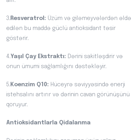
alır.
3.
Resveratrol:
Üzüm və giləmeyvələrdən əldə
edilən bu maddə güclü antioksidant təsir
göstərir.
4.
Yaşıl Çay Ekstraktı:
Dərini sakitləşdirir və
onun ümumi sağlamlığını dəstəkləyir.
5.
Koenzim Q10:
Hüceyrə səviyyəsində enerji
istehsalını artırır və dərinin cavan görünüşünü
qoruyur.
Antioksidantlarla Qidalanma