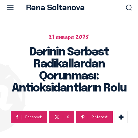
Rəna Soltanova
21 января 2025
Menu
Menu
Dərinin Sərbəst
Ana səhifə
Ana səhifə
Radikallardan
Prosedurlar
Prosedurlar
Məqalələr
Məqalələr
Qorunması:
Doktor Rəna
Doktor Rəna
Antioksidantların Rolu
Facebook
X
Pinterest