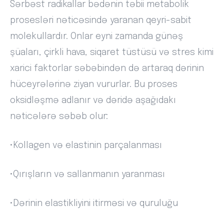
Sərbəst radikallar bədənin təbii metabolik
prosesləri nəticəsində yaranan qeyri-sabit
molekullardır. Onlar eyni zamanda günəş
şüaları, çirkli hava, siqaret tüstüsü və stres kimi
xarici faktorlar səbəbindən də artaraq dərinin
hüceyrələrinə ziyan vururlar. Bu proses
oksidləşmə adlanır və dəridə aşağıdakı
nəticələrə səbəb olur:
•Kollagen və elastinin parçalanması
•Qırışların və sallanmanın yaranması
•Dərinin elastikliyini itirməsi və quruluğu