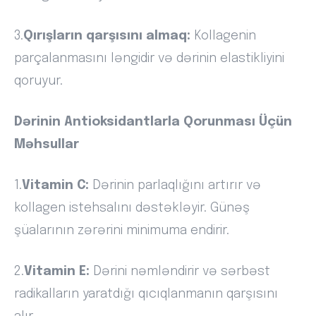
3.
Qırışların qarşısını almaq:
Kollagenin
parçalanmasını ləngidir və dərinin elastikliyini
qoruyur.
Dərinin Antioksidantlarla Qorunması Üçün
Məhsullar
1.
Vitamin C:
Dərinin parlaqlığını artırır və
kollagen istehsalını dəstəkləyir. Günəş
şüalarının zərərini minimuma endirir.
2.
Vitamin E:
Dərini nəmləndirir və sərbəst
radikalların yaratdığı qıcıqlanmanın qarşısını