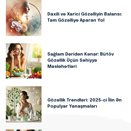
Daxili və Xarici Gözəlliyin Balansı:
Tam Gözəlliyə Aparan Yol
Sağlam Dəridən Kənar: Bütöv
Gözəllik Üçün Səhiyyə
Məsləhətləri
Gözəllik Trendləri: 2025-ci İlin Ən
Populyar Yanaşmaları