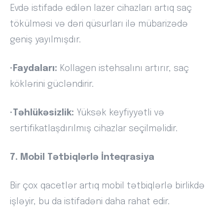
Evdə istifadə edilən lazer cihazları artıq saç
tökülməsi və dəri qüsurları ilə mübarizədə
geniş yayılmışdır.
•
Faydaları:
Kollagen istehsalını artırır, saç
köklərini gücləndirir.
•
Təhlükəsizlik:
Yüksək keyfiyyətli və
sertifikatlaşdırılmış cihazlar seçilməlidir.
7. Mobil Tətbiqlərlə İnteqrasiya
Bir çox qacetlər artıq mobil tətbiqlərlə birlikdə
işləyir, bu da istifadəni daha rahat edir.