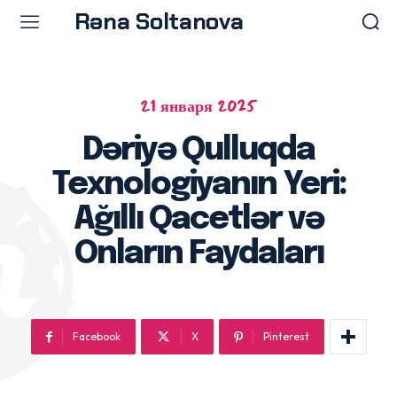
Rəna Soltanova
21 января 2025
Menu
Menu
Dəriyə Qulluqda
Ana səhifə
Ana səhifə
Texnologiyanın Yeri:
Prosedurlar
Prosedurlar
Məqalələr
Məqalələr
Ağıllı Qacetlər və
Doktor Rəna
Doktor Rəna
Onların Faydaları
Facebook
X
Pinterest