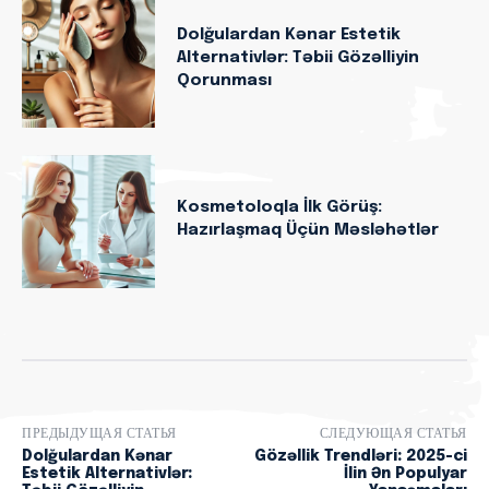
Dolğulardan Kənar Estetik
Alternativlər: Təbii Gözəlliyin
Qorunması
Kosmetoloqla İlk Görüş:
Hazırlaşmaq Üçün Məsləhətlər
ПРЕДЫДУЩАЯ СТАТЬЯ
СЛЕДУЮЩАЯ СТАТЬЯ
Dolğulardan Kənar
Gözəllik Trendləri: 2025-ci
Estetik Alternativlər:
İlin Ən Populyar