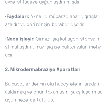
evdə istifadəyə uyğunlaşdırılmışdır.
•
Faydaları:
Akne ilə mübarizə aparır, qırışları
azaldır və dəri rəngini bərabərləşdirir.
•
Necə işləyir:
Qırmızı işıq kollagen istehsalını
stimullaşdırır, mavi işıq isə bakteriyaları məhv
edir.
2. Mikrodermabraziya Aparatları
Bu qacetlər dərinin ölü hüceyrələrini aradan
qaldırmaq və onun toxumasını yaxşılaşdırmaq
üçün nəzərdə tutulub.