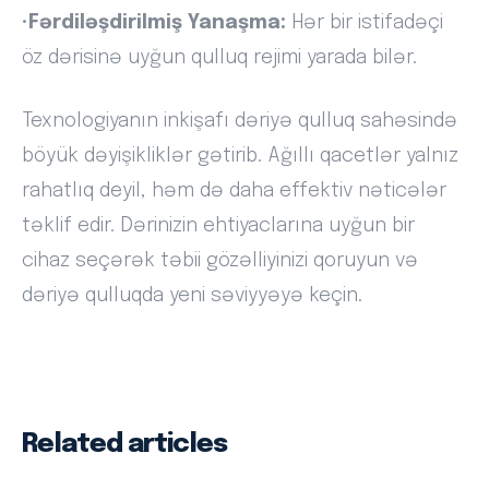
•
Fərdiləşdirilmiş Yanaşma:
Hər bir istifadəçi
öz dərisinə uyğun qulluq rejimi yarada bilər.
Texnologiyanın inkişafı dəriyə qulluq sahəsində
böyük dəyişikliklər gətirib. Ağıllı qacetlər yalnız
rahatlıq deyil, həm də daha effektiv nəticələr
təklif edir. Dərinizin ehtiyaclarına uyğun bir
cihaz seçərək təbii gözəlliyinizi qoruyun və
dəriyə qulluqda yeni səviyyəyə keçin.
Related articles