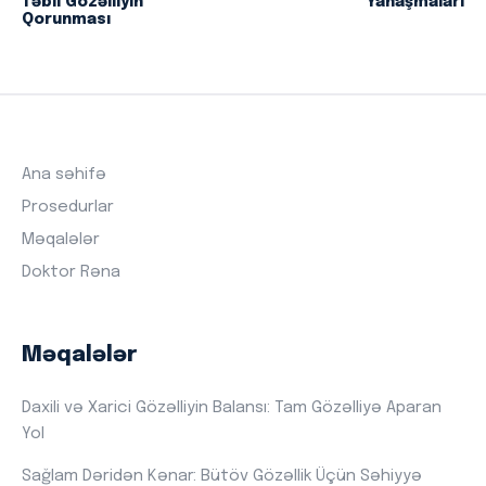
Təbii Gözəlliyin
Yanaşmaları
Qorunması
Ana səhifə
Prosedurlar
Məqalələr
Doktor Rəna
Məqalələr
Daxili və Xarici Gözəlliyin Balansı: Tam Gözəlliyə Aparan
Yol
Sağlam Dəridən Kənar: Bütöv Gözəllik Üçün Səhiyyə