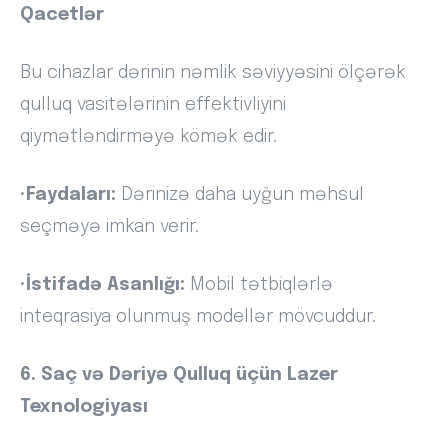
Qacetlər
Bu cihazlar dərinin nəmlik səviyyəsini ölçərək
qulluq vasitələrinin effektivliyini
qiymətləndirməyə kömək edir.
•
Faydaları:
Dərinizə daha uyğun məhsul
seçməyə imkan verir.
•
İstifadə Asanlığı:
Mobil tətbiqlərlə
inteqrasiya olunmuş modellər mövcuddur.
6. Saç və Dəriyə Qulluq üçün Lazer
Texnologiyası