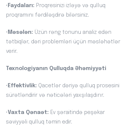
•
Faydaları:
Proqresinizi izləyə və qulluq
proqramını fərdiləşdirə bilərsiniz.
•
Məsələn:
Üzün rəng tonunu analiz edən
tətbiqlər, dəri problemləri üçün məsləhətlər
verir.
Texnologiyanın Qulluqda Əhəmiyyəti
•
Effektivlik:
Qacetlər dəriyə qulluq prosesini
sürətləndirir və nəticələri yaxşılaşdırır.
•
Vaxta Qənaət:
Ev şəraitində peşəkar
səviyyəli qulluq təmin edir.