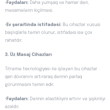
•
Faydaları:
Daha yumşaq və hamar dəri,
məsamələrin kiçilməsi.
•
Ev şəraitində istifadəsi:
Bu cihazlar xüsusi
başlıqlarla təmin olunur, istifadəsi isə çox
rahatdır.
3. Üz Masaj Cihazları
Titrəmə texnologiyası ilə işləyən bu cihazlar
qan dövranını artıraraq dərinin parlaq
görünməsini təmin edir.
•
Faydaları:
Dərinin elastikliyini artırır və şişkinliyi
azaldır.