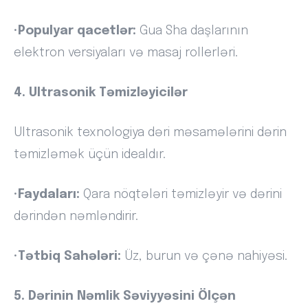
•
Populyar qacetlər:
Gua Sha daşlarının
elektron versiyaları və masaj rollerləri.
4. Ultrasonik Təmizləyicilər
Ultrasonik texnologiya dəri məsamələrini dərin
təmizləmək üçün idealdır.
•
Faydaları:
Qara nöqtələri təmizləyir və dərini
dərindən nəmləndirir.
•
Tətbiq Sahələri:
Üz, burun və çənə nahiyəsi.
5. Dərinin Nəmlik Səviyyəsini Ölçən