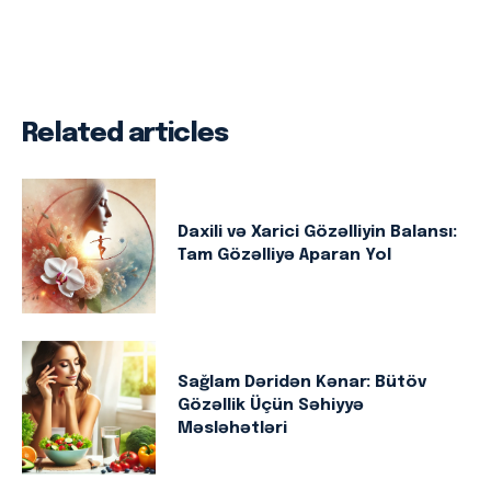
Related articles
Daxili və Xarici Gözəlliyin Balansı:
Tam Gözəlliyə Aparan Yol
Sağlam Dəridən Kənar: Bütöv
Gözəllik Üçün Səhiyyə
Məsləhətləri