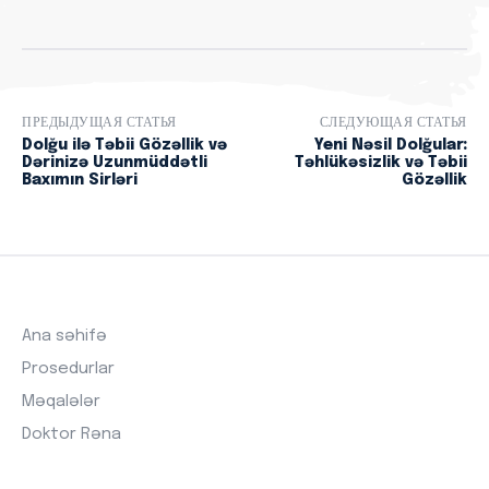
ПРЕДЫДУЩАЯ СТАТЬЯ
СЛЕДУЮЩАЯ СТАТЬЯ
Dolğu ilə Təbii Gözəllik və
Yeni Nəsil Dolğular:
Dərinizə Uzunmüddətli
Təhlükəsizlik və Təbii
Baxımın Sirləri
Gözəllik
Ana səhifə
Prosedurlar
Məqalələr
Doktor Rəna