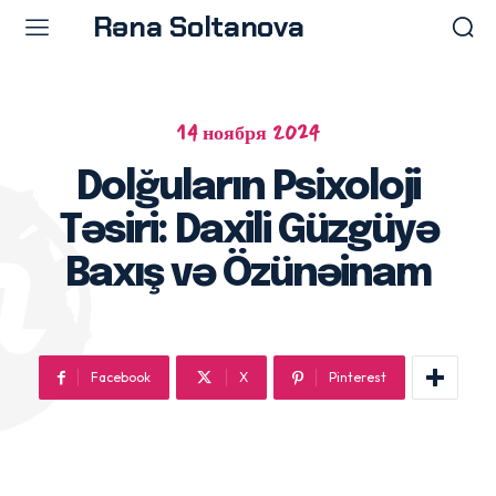
Rəna Soltanova
14 ноября 2024
Menu
Menu
Dolğuların Psixoloji
Ana səhifə
Ana səhifə
Təsiri: Daxili Güzgüyə
Prosedurlar
Prosedurlar
Məqalələr
Məqalələr
Baxış və Özünəinam
Doktor Rəna
Doktor Rəna
Facebook
X
Pinterest