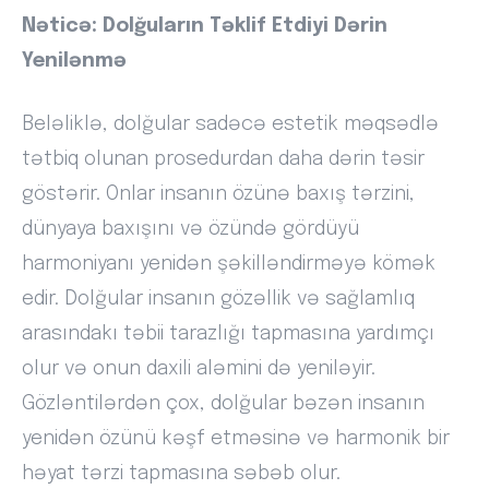
Nəticə: Dolğuların Təklif Etdiyi Dərin
Yenilənmə
Beləliklə, dolğular sadəcə estetik məqsədlə
tətbiq olunan prosedurdan daha dərin təsir
göstərir. Onlar insanın özünə baxış tərzini,
dünyaya baxışını və özündə gördüyü
harmoniyanı yenidən şəkilləndirməyə kömək
edir. Dolğular insanın gözəllik və sağlamlıq
arasındakı təbii tarazlığı tapmasına yardımçı
olur və onun daxili aləmini də yeniləyir.
Gözləntilərdən çox, dolğular bəzən insanın
yenidən özünü kəşf etməsinə və harmonik bir
həyat tərzi tapmasına səbəb olur.