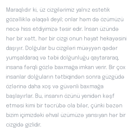
Maraqlıdır ki, üz cizgilərimiz yalnız estetik
gözəlliklə əlaqəli deyil; onlar həm də özümüzü
necə hiss etdiyimizə təsir edir. İnsan üzündə
hər bir xətt, hər bir cizgi onun həyat hekayəsini
daşıyır. Dolğular bu cizgiləri müəyyən qədər
yumşaldaraq və təbii dolğunluğu qaytararaq,
insana fərqli gözlə baxmağa imkan verir. Bir çox
insanlar dolğuların tətbiqindən sonra güzgüdə
özlərinə daha xoş və güvənli baxmağa
başlayırlar. Bu, insanın özünü yenidən kəşf
etməsi kimi bir təcrübə ola bilər, çünki bəzən
bizim içimizdəki əhval üzümüzə yansıyan hər bir
cizgidə gizlidir.