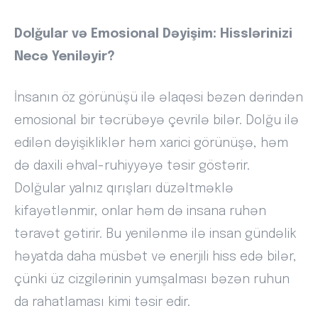
Dolğular və Emosional Dəyişim: Hisslərinizi
Necə Yeniləyir?
İnsanın öz görünüşü ilə əlaqəsi bəzən dərindən
emosional bir təcrübəyə çevrilə bilər. Dolğu ilə
edilən dəyişikliklər həm xarici görünüşə, həm
də daxili əhval-ruhiyyəyə təsir göstərir.
Dolğular yalnız qırışları düzəltməklə
kifayətlənmir, onlar həm də insana ruhən
təravət gətirir. Bu yenilənmə ilə insan gündəlik
həyatda daha müsbət və enerjili hiss edə bilər,
çünki üz cizgilərinin yumşalması bəzən ruhun
da rahatlaması kimi təsir edir.