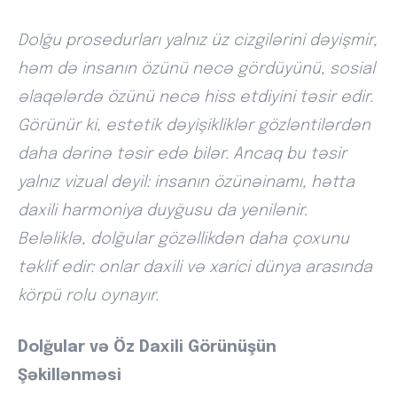
Dolğu prosedurları yalnız üz cizgilərini dəyişmir,
həm də insanın özünü necə gördüyünü, sosial
əlaqələrdə özünü necə hiss etdiyini təsir edir.
Görünür ki, estetik dəyişikliklər gözləntilərdən
daha dərinə təsir edə bilər. Ancaq bu təsir
yalnız vizual deyil: insanın özünəinamı, hətta
daxili harmoniya duyğusu da yenilənir.
Beləliklə, dolğular gözəllikdən daha çoxunu
təklif edir: onlar daxili və xarici dünya arasında
körpü rolu oynayır.
Dolğular və Öz Daxili Görünüşün
Şəkillənməsi