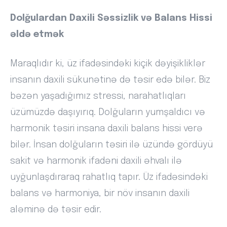
Dolğulardan Daxili Səssizlik və Balans Hissi
əldə etmək
Maraqlıdır ki, üz ifadəsindəki kiçik dəyişikliklər
insanın daxili sükunətinə də təsir edə bilər. Biz
bəzən yaşadığımız stressi, narahatlıqları
üzümüzdə daşıyırıq. Dolğuların yumşaldıcı və
harmonik təsiri insana daxili balans hissi verə
bilər. İnsan dolğuların təsiri ilə üzündə gördüyü
sakit və harmonik ifadəni daxili əhvalı ilə
uyğunlaşdıraraq rahatlıq tapır. Üz ifadəsindəki
balans və harmoniya, bir növ insanın daxili
aləminə də təsir edir.