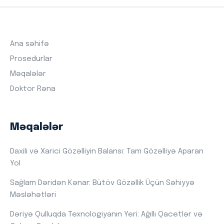
Ana səhifə
Prosedurlar
Məqalələr
Doktor Rəna
Məqalələr
Daxili və Xarici Gözəlliyin Balansı: Tam Gözəlliyə Aparan
Yol
Sağlam Dəridən Kənar: Bütöv Gözəllik Üçün Səhiyyə
Məsləhətləri
Dəriyə Qulluqda Texnologiyanın Yeri: Ağıllı Qacetlər və