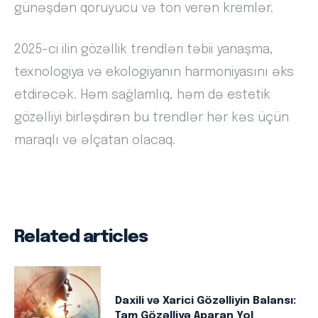
günəşdən qoruyucu və ton verən kremlər.
2025-ci ilin gözəllik trendləri təbii yanaşma,
texnologiya və ekologiyanın harmoniyasını əks
etdirəcək. Həm sağlamlıq, həm də estetik
gözəlliyi birləşdirən bu trendlər hər kəs üçün
maraqlı və əlçatan olacaq.
Related articles
Daxili və Xarici Gözəlliyin Balansı:
Tam Gözəlliyə Aparan Yol