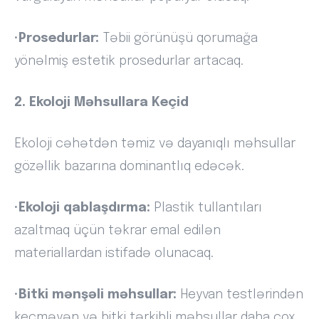
•
Prosedurlar:
Təbii görünüşü qorumağa
yönəlmiş estetik prosedurlar artacaq.
2. Ekoloji Məhsullara Keçid
Ekoloji cəhətdən təmiz və dayanıqlı məhsullar
gözəllik bazarına dominantlıq edəcək.
•
Ekoloji qablaşdırma:
Plastik tullantıları
azaltmaq üçün təkrar emal edilən
materiallardan istifadə olunacaq.
•
Bitki mənşəli məhsullar:
Heyvan testlərindən
keçməyən və bitki tərkibli məhsullar daha çox