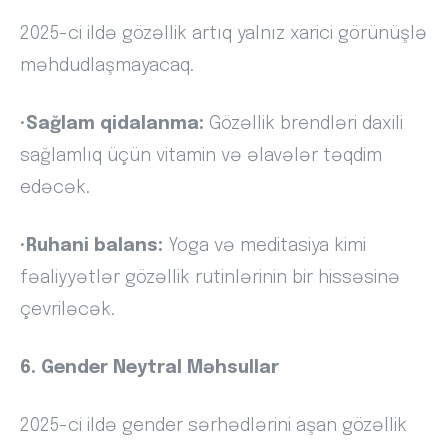
2025-ci ildə gözəllik artıq yalnız xarici görünüşlə
məhdudlaşmayacaq.
•
Sağlam qidalanma:
Gözəllik brendləri daxili
sağlamlıq üçün vitamin və əlavələr təqdim
edəcək.
•
Ruhani balans:
Yoga və meditasiya kimi
fəaliyyətlər gözəllik rutinlərinin bir hissəsinə
çevriləcək.
6. Gender Neytral Məhsullar
2025-ci ildə gender sərhədlərini aşan gözəllik