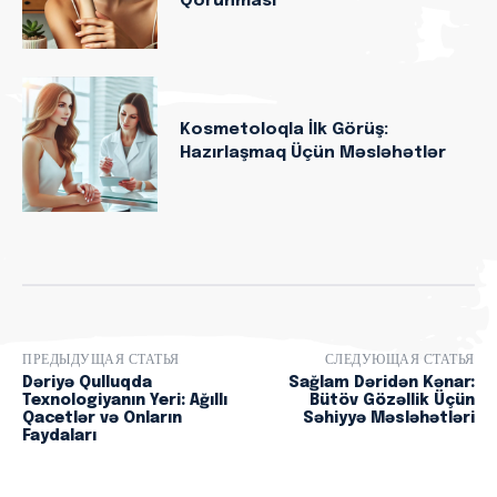
Qorunması
Kosmetoloqla İlk Görüş:
Hazırlaşmaq Üçün Məsləhətlər
ПРЕДЫДУЩАЯ СТАТЬЯ
СЛЕДУЮЩАЯ СТАТЬЯ
Dəriyə Qulluqda
Sağlam Dəridən Kənar:
Texnologiyanın Yeri: Ağıllı
Bütöv Gözəllik Üçün
Qacetlər və Onların
Səhiyyə Məsləhətləri
Faydaları