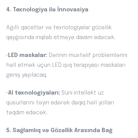
4. Texnologiya ilə İnnovasiya
Ağıllı qacetlər və texnologiyalar gözəllik
qayğısında inqilab etməyə davam edəcək.
•
LED maskalar:
Dərinin müxtəlif problemlərini
həll etmək üçün LED işıq terapiyası maskaları
geniş yayılacaq.
•
AI texnologiyaları:
Süni intellekt üz
qüsurlarını təyin edərək dəqiq həll yolları
təqdim edəcək.
5. Sağlamlıq və Gözəllik Arasında Bağ