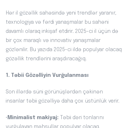
Hər il gözəllik sahəsində yeni trendlər yaranır,
texnologiya və fərdi yanaşmalar bu sahəni
davamlı olaraq inkişaf etdirir. 2025-ci il üçün də
bir çox maraqlı və innovativ yanaşmalar
gözlənilir. Bu yazıda 2025-ci ildə populyar olacaq
gözəllik trendlərini araşdıracağıq.
1. Təbii Gözəlliyin Vurğulanması
Son illərdə süni görünüşlərdən çəkinən
insanlar təbii gözəlliyə daha çox üstünlük verir.
•
Minimalist makiyaj:
Təbii dəri tonlarını
vurğulayan məhsullar populyar olacaq.