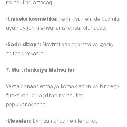
məhsulları artacaq.
•
Uniseks kosmetika:
Həm kişi, həm də qadınlar
üçün uyğun məhsullar istehsal olunacaq.
•
Sadə dizayn:
Neytral qablaşdırma və geniş
istifadə imkanları.
7. Multifunksiya Məhsullar
Vaxta qənaət etməyə kömək edən və bir neçə
funksiyanı birləşdirən məhsullar
populyarlaşacaq.
•
Məsələn:
Eyni zamanda nəmləndirici,