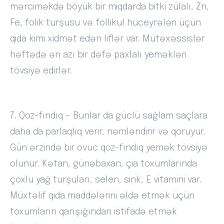
mərciməkdə böyük bir miqdarda bitki zülalı, Zn,
Fe, folik turşusu və follikul hüceyrələri üçün
qida kimi xidmət edən liflər var. Mütəxəssislər
həftədə ən azı bir dəfə paxlalı yeməkləri
tövsiyə edirlər.
7. Qoz-fındıq – Bunlar da güclü sağlam saçlara
daha da parlaqlıq verir, nəmləndirir və qoruyur.
Gün ərzində bir ovuc qoz-fındıq yemək tövsiyə
olunur. Kətan, günəbaxan, çia toxumlarında
çoxlu yağ turşuları, selen, sink, E vitamini var.
Müxtəlif qida maddələrini əldə etmək üçün
toxumların qarışığından istifadə etmək