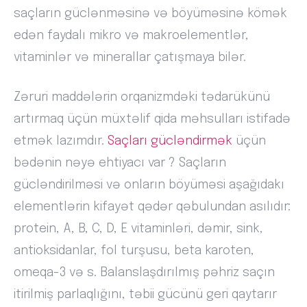
saçların güclənməsinə və böyüməsinə kömək
edən faydalı mikro və makroelementlər,
vitaminlər və minerallar çatışmaya bilər.
Zəruri maddələrin orqanizmdəki tədarükünü
artırmaq üçün müxtəlif qida məhsulları istifadə
etmək lazımdır.
Saçları gücləndirmək
üçün
bədənin nəyə ehtiyacı var ? Saçların
gücləndirilməsi və onların böyüməsi aşağıdakı
elementlərin kifayət qədər qəbulundan asılıdır:
protein, A, B, C, D, E vitaminləri, dəmir, sink,
antioksidanlar, fol turşusu, beta karoten,
omeqa-3 və s. Balanslaşdırılmış pəhriz saçın
itirilmiş parlaqlığını, təbii gücünü geri qaytarır