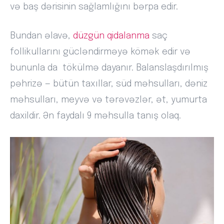
və baş dərisinin sağlamlığını bərpa edir.
Bundan əlavə,
düzgün qidalanma
saç
follikullarını gücləndirməyə kömək edir və
bununla da tökülmə dayanır. Balanslaşdırılmış
pəhrizə — bütün taxıllar, süd məhsulları, dəniz
məhsulları, meyvə və tərəvəzlər, ət, yumurta
daxildir. Ən faydalı 9 məhsulla tanış olaq.