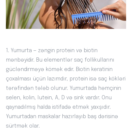
1. Yumurta — zəngin protein və biotin
mənbəyidir. Bu elementlər saç follikullarını
gücləndirməyə kömək edir. Biotin keratinin
çoxalması üçün lazımdır, protein isə saç kökləri
tərəfindən tələb olunur. Yumurtada həmçinin
selen, kolin, lutein, A, D və sink vardır. Onu
qaynadılmış halda istifadə etmək yaxşıdır.
Yumurtadan maskalar hazırlayıb baş dərisinə
sürtmək olar.