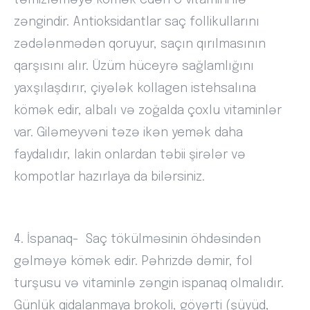
təmizləməyə kömək edən C vitamini ilə
zəngindir. Antioksidantlar saç follikullarını
zədələnmədən qoruyur, saçın qırılmasının
qarşısını alır. Üzüm hüceyrə sağlamlığını
yaxşılaşdırır, çiyələk kollagen istehsalına
kömək edir, albalı və zoğalda çoxlu vitaminlər
var. Giləmeyvəni təzə ikən yemək daha
faydalıdır, lakin onlardan təbii şirələr və
kompotlar hazırlaya da bilərsiniz.
4. İspanaq- Saç tökülməsinin öhdəsindən
gəlməyə kömək edir. Pəhrizdə dəmir, fol
turşusu və vitaminlə zəngin ispanaq olmalıdır.
Günlük qidalanmaya brokoli, göyərti (şüyüd,