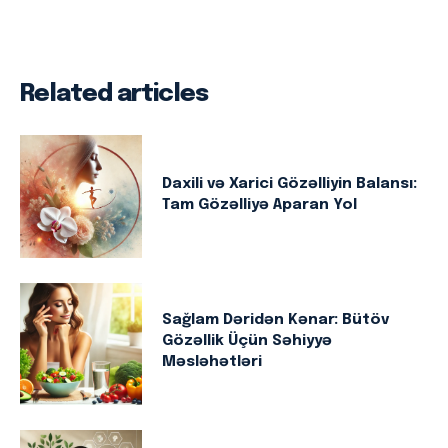
Related articles
Daxili və Xarici Gözəlliyin Balansı:
Tam Gözəlliyə Aparan Yol
Sağlam Dəridən Kənar: Bütöv
Gözəllik Üçün Səhiyyə
Məsləhətləri