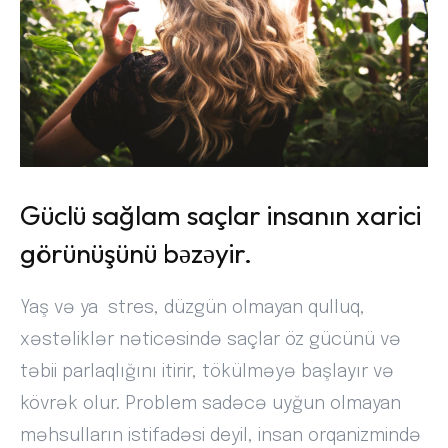
Güclü sağlam saçlar insanın xarici
görünüşünü bəzəyir.
Yaş və ya stres, düzgün olmayan qulluq,
xəstəliklər nəticəsində saçlar öz gücünü və
təbii parlaqlığını itirir, tökülməyə başlayır və
kövrək olur. Problem sadəcə uyğun olmayan
məhsulların istifadəsi deyil, insan orqanizmində