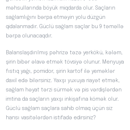
məhsullarında böyük miqdarda olur. Saçların
sağlamlığını bərpa etməyin yolu düzgün
qidalanmadır. Güclü sağlam saçlar bu 9 təməllə
bərpa olunacaqdır.
Balanslaşdırılmış pəhrizə təzə yerkökü, kələm,
şirin bibər əlavə etmək tövsiyə olunur. Menyuya
fıstıq yağı, pomidor, şirin kartof ilə yeməklər
daxil edə bilərsiniz. Yaxşı yuxuya riayət etmək,
sağlam həyat tərzi sürmək və pis vərdişlərdən
imtina da saçların yaxşı inkişafına kömək olur.
Güclü sağlam saçlara sahib olmaq üçün siz
hansı vasitələrdən istifadə edirsiniz?