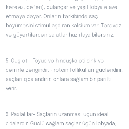
kərəviz, cəfəri), qulançar və yaşıl lobya əlavə
etməyə dəyər. Onların tərkibində saç
böyüməsini stimullaşdıran kalsium var. Tərəvəz
və göyərtilərdən salatlar hazırlaya bilərsiniz.
5. Quş əti- Toyuq və hinduşka əti sink və
dəmirlə zəngindir. Protein follikulları gücləndirir,
saçları qidalandırır, onlara sağlam bir parıltı
verir.
6. Paxlalılar- Saçların uzanması üçün ideal
qidalardır. Güclü sağlam saçlar üçün lobyada,