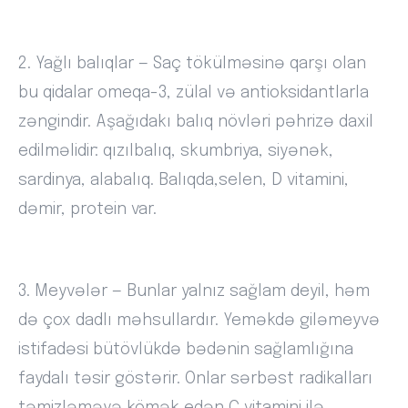
2. Yağlı balıqlar — Saç tökülməsinə qarşı olan
bu qidalar omeqa-3, zülal və antioksidantlarla
zəngindir. Aşağıdakı balıq növləri pəhrizə daxil
edilməlidir: qızılbalıq, skumbriya, siyənək,
sardinya, alabalıq. Balıqda,selen, D vitamini,
dəmir, protein var.
3. Meyvələr — Bunlar yalnız sağlam deyil, həm
də çox dadlı məhsullardır. Yeməkdə giləmeyvə
istifadəsi bütövlükdə bədənin sağlamlığına
faydalı təsir göstərir. Onlar sərbəst radikalları