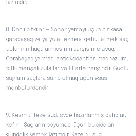
lazımdır.
8. Dənli bitkilər — Səhər yeməyi üçün bir kasa
qarabaşaq və ya yulaf əzməsi qəbul etmək saç
uclarının haçalanmasının qarşısını alacaq.
Qarabaşaq yarması antioksidantlar, maqnezium,
bitki mənşəli zülallar və liflərlə zəngindir. Güclü
sağlam saçlara sahib olmaq üçün əsas
mənbələrdəndir
9. Kəsmik, təzə süd, evdə hazırlanmış qatıqlar,
kefir — Saçların böyüməsi üçün bu qidaları
gündəlik yemək lazımdır. Kazein, süd