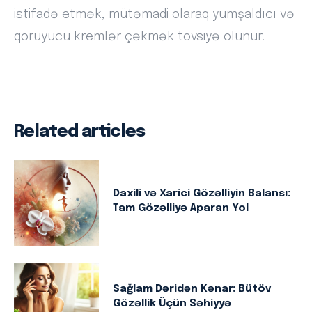
istifadə etmək, mütəmadi olaraq yumşaldıcı və
qoruyucu kremlər çəkmək tövsiyə olunur.
Related articles
Daxili və Xarici Gözəlliyin Balansı:
Tam Gözəlliyə Aparan Yol
Sağlam Dəridən Kənar: Bütöv
Gözəllik Üçün Səhiyyə