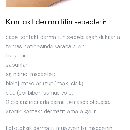
Kontakt dermatitin səbəbləri:
Sadə kontakt dermatitin səbəbi aşağıdakılarla
təmas nəticəsində yarana bilər:
turşular;
sabunlar;
aşındırıcı maddələr;
bioloji mayelər (tüpürcək, sidik);
qida (acı bibər, sumaq və s.)
Qıcıqlandırıcılarla daima təmasda olduqda,
xroniki kontakt dermatit əmələ gəlir.
Fototoksik dermatit müəyyən bir maddənin