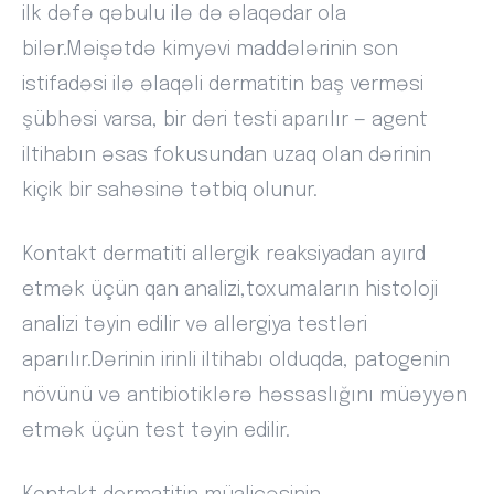
ilk dəfə qəbulu ilə də əlaqədar ola
bilər.Məişətdə kimyəvi maddələrinin son
istifadəsi ilə əlaqəli dermatitin baş verməsi
şübhəsi varsa, bir dəri testi aparılır — agent
iltihabın əsas fokusundan uzaq olan dərinin
kiçik bir sahəsinə tətbiq olunur.
Kontakt dermatiti allergik reaksiyadan ayırd
etmək üçün qan analizi,toxumaların histoloji
analizi təyin edilir və allergiya testləri
aparılır.Dərinin irinli iltihabı olduqda, patogenin
növünü və antibiotiklərə həssaslığını müəyyən
etmək üçün test təyin edilir.