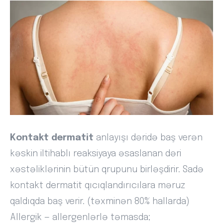
Kontakt dermatit
anlayışı dəridə baş verən
kəskin iltihablı reaksiyaya əsaslanan dəri
xəstəliklərinin bütün qrupunu birləşdirir. Sadə
kontakt dermatit qıcıqlandırıcılara məruz
qaldıqda baş verir. (təxminən 80% hallarda)
Allergik — allergenlərlə təmasda;