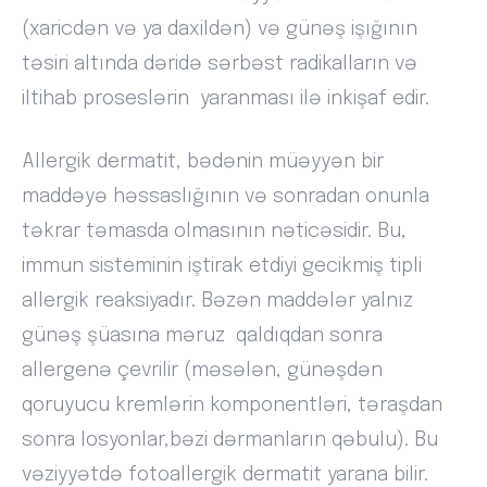
(xaricdən və ya daxildən) və günəş işığının
təsiri altında dəridə sərbəst radikalların və
iltihab proseslərin yaranması ilə inkişaf edir.
Allergik dermatit, bədənin müəyyən bir
maddəyə həssaslığının və sonradan onunla
təkrar təmasda olmasının nəticəsidir. Bu,
immun sisteminin iştirak etdiyi gecikmiş tipli
allergik reaksiyadır. Bəzən maddələr yalnız
günəş şüasına məruz qaldıqdan sonra
allergenə çevrilir (məsələn, günəşdən
qoruyucu kremlərin komponentləri, təraşdan
sonra losyonlar,bəzi dərmanların qəbulu). Bu
vəziyyətdə fotoallergik dermatit yarana bilir.