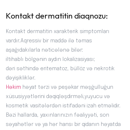
Kontakt dermatitin diaqnozu:
Kontakt dermatitin xarakterik simptomları
vardır.Aqressiv bir maddə ilə təmas
aşağıdakılarla nəticələnə bilər:
iltihablı bölgənin aydın lokalizasiyası;
dəri səthində eritematoz, büllöz və nekrotik
dəyişikliklər.
Həkim
həyat tərzi və peşəkar məşğulluğun
xüsusiyyətlərini dəqiqləşdirməli,yuyucu və
kosmetik vasitələrdən istifadəni izah etməlidir.
Bəzi hallarda, yaxınlarınızın fəaliyyəti, son
səyahətlər və ya hər hansı bir qidanın həyatda