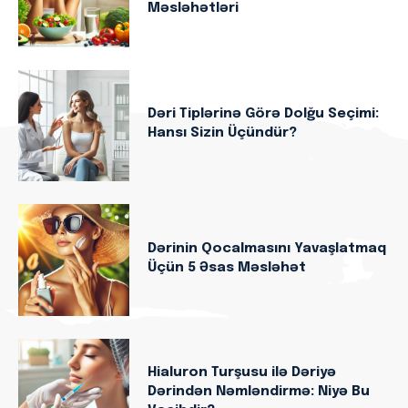
Məsləhətləri
Dəri Tiplərinə Görə Dolğu Seçimi:
Hansı Sizin Üçündür?
Dərinin Qocalmasını Yavaşlatmaq
Üçün 5 Əsas Məsləhət
Hialuron Turşusu ilə Dəriyə
Dərindən Nəmləndirmə: Niyə Bu