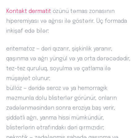
Kontakt dermatit
özünü təmas zonasının
hiperemiyası və ağrısı ilə göstərir. Üç formada
inkişaf edə bilər:
eritematoz — dəri qızarır, şişkinlik yaranır,
qaşınma və ağrı yüngül və ya orta dərəcədədir,
tez-tez quruluq, soyulma və çatlama ilə
müşayiət olunur;
büllöz — dəridə seroz və ya hemorragik
məzmunla dolu blisterlər görünür, onların
zədələnməsindən sonra eroziya baş verir,
şiddətli ağrı, yanma hissi mümkündür,
blisterlərin ətrafındakı dəri qırmızıdır;
nekrotik — zədələnmiş sahədə qaşınma və