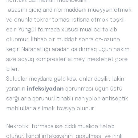
Kontakt dermatitin müalicəsinin
əsasını qıcıqlandırıcı maddəni müəyyən etmək
və onunla təkrar təması istisna etmək təşkil
edir. Yüngül formada xüsusi müalicə tələb
olunmur. İltihab bir müddət sonra öz-özünə
keçir. Narahatlığı aradan qaldırmaq üçün həkim
sizə soyuq kompreslər etməyi məsləhət görə
bilər.
Suluqlar meydana gəldikdə, onlar deşilir, lakin
yaranın
infeksiyadan
qorunması üçün üstü
sarğılarla qorunur.İltihablı nahiyələri antiseptik
məhlullarla silmək tövsiyə olunur.
Nekrotik formada isə ciddi müalicə tələb
olunur. İkincil infeksiyanın qoşulması və irinli