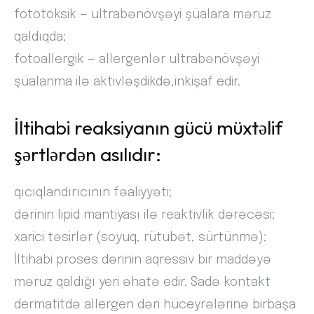
fototoksik — ultrabənövşəyi şüalara məruz
qaldıqda;
fotoallergik — allergenlər ultrabənövşəyi
şüalanma ilə aktivləşdikdə,inkişaf edir.
İltihabi reaksiyanın gücü müxtəlif
şərtlərdən asılıdır:
qıcıqlandırıcının fəaliyyəti;
dərinin lipid mantiyası ilə reaktivlik dərəcəsi;
xarici təsirlər (soyuq, rütubət, sürtünmə);
İltihabi proses dərinin aqressiv bir maddəyə
məruz qaldığı yeri əhatə edir. Sadə kontakt
dermatitdə allergen dəri hüceyrələrinə birbaşa