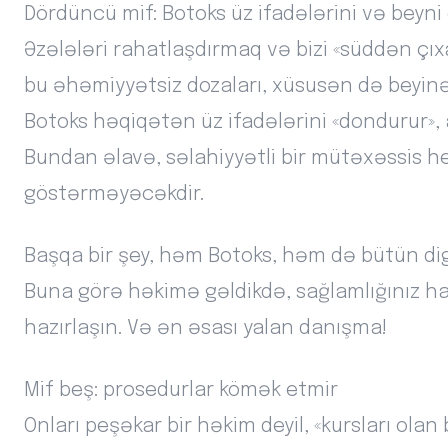
Dördüncü mif: Botoks üz ifadələrini və beyni
Əzələləri rahatlaşdırmaq və bizi «süddən çı
bu əhəmiyyətsiz dozaları, xüsusən də beyinə 
Botoks həqiqətən üz ifadələrini «dondurur»
Bundan əlavə, səlahiyyətli bir mütəxəssis 
göstərməyəcəkdir.
Başqa bir şey, həm Botoks, həm də bütün digə
Buna görə həkimə gəldikdə, sağlamlığınız h
hazırlaşın. Və ən əsası yalan danışma!
Mif beş: prosedurlar kömək etmir
Onları peşəkar bir həkim deyil, «kursları ola