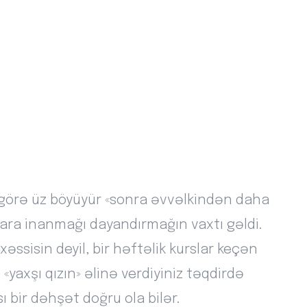
a görə üz böyüyür «sonra əvvəlkindən daha
ıllara inanmağı dayandırmağın vaxtı gəldi.
əssisin deyil, bir həftəlik kurslar keçən
«yaxşı qızın» əlinə verdiyiniz təqdirdə
 bir dəhşət doğru ola bilər.