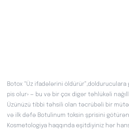
Botox “Üz ifadələrini öldürür”,doldurucular
pis olur» — bu və bir çox digər təhlükəli nağ
Üzünüzü tibbi təhsili olan təcrübəli bir mütəx
və ilk dəfə Botulinum toksin şprisini götürən 
Kosmetologiya haqqında eşitdiyiniz hər hansı