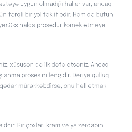
əstəyə uyğun olmadığı hallar var, ancaq
fərqli bir yol təklif edir. Həm də bütün
ər.Əks halda prosedur kömək etməyə
niz, xüsusən də ilk dəfə etsəniz. Ancaq
şlanma prosesini ləngidir. Dəriyə qulluq
nə qədər mürəkkəbdirsə, onu həll etmək
iddir. Bir çoxları krem və ya zərdabın