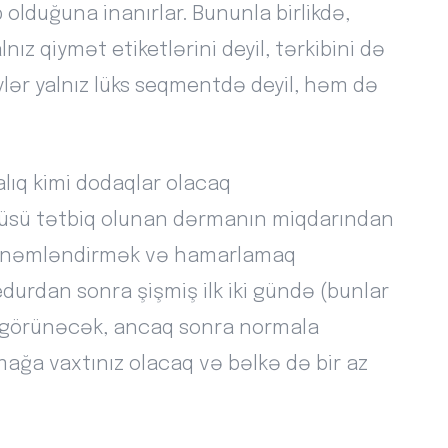
 olduğuna inanırlar. Bununla birlikdə,
z qiymət etiketlərini deyil, tərkibini də
ylər yalnız lüks seqmentdə deyil, həm də
alıq kimi dodaqlar olacaq
lçüsü tətbiq olunan dərmanın miqdarından
ları nəmləndirmək və hamarlamaq
edurdan sonra şişmiş ilk iki gündə (bunlar
di görünəcək, ancaq sonra normala
ağa vaxtınız olacaq və bəlkə də bir az