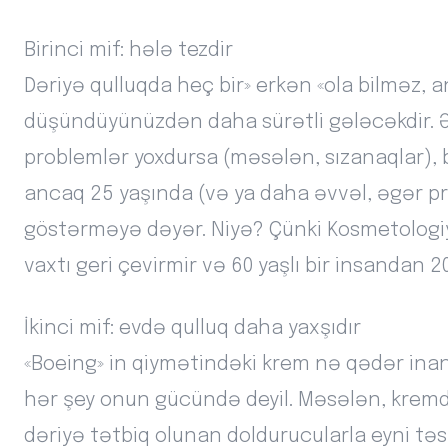
Birinci mif: hələ tezdir
Dəriyə qulluqda heç bir» erkən «ola bilməz, 
düşündüyünüzdən daha sürətli gələcəkdir. Ə
problemlər yoxdursa (məsələn, sızanaqlar), b
ancaq 25 yaşında (və ya daha əvvəl, əgər p
göstərməyə dəyər. Niyə? Çünki Kosmetologiya
vaxtı geri çevirmir və 60 yaşlı bir insandan 20 
İkinci mif: evdə qulluq daha yaxşıdır
«Boeing» in qiymətindəki krem nə qədər ina
hər şey onun gücündə deyil. Məsələn, kremdək
dəriyə tətbiq olunan doldurucularla eyni təs