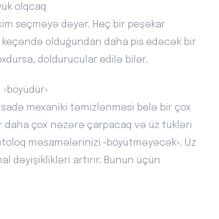
yük olqcaq
kim seçməyə dəyər. Heç bir peşəkar
n keçəndə olduğundan daha pis edəcək bir
xdursa, doldurucular edilə bilər.
 «böyüdür»
n sadə mexaniki təmizlənməsi belə bir çox
 daha çox nəzərə çarpacaq və üz tükləri
metoloq məsamələrinizi «böyütməyəcək». Üz
 dəyişiklikləri artırır. Bunun üçün