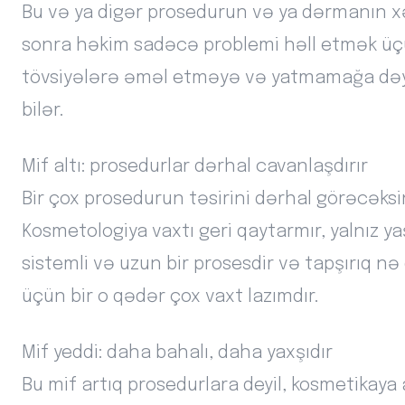
Bu və ya digər prosedurun və ya dərmanın x
sonra həkim sadəcə problemi həll etmək üçün 
tövsiyələrə əməl etməyə və yatmamağa dəy
bilər.
Mif altı: prosedurlar dərhal cavanlaşdırır
Bir çox prosedurun təsirini dərhal görəcəksi
Kosmetologiya vaxtı geri qaytarmır, yalnız ya
sistemli və uzun bir prosesdir və tapşırıq 
üçün bir o qədər çox vaxt lazımdır.
Mif yeddi: daha bahalı, daha yaxşıdır
Bu mif artıq prosedurlara deyil, kosmetikaya a