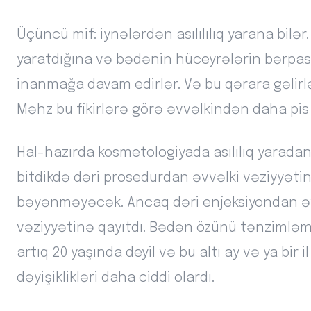
Üçüncü mif: iynələrdən asılılılıq yarana bilər. 
yaratdığına və bədənin hüceyrələrin bərpası
inanmağa davam edirlər. Və bu qərara gəlirl
Məhz bu fikirlərə görə əvvəlkindən daha pis o
Hal-hazırda kosmetologiyada asılılıq yarada
bitdikdə dəri prosedurdan əvvəlki vəziyyətin
bəyənməyəcək. Ancaq dəri enjeksiyondan əv
vəziyyətinə qayıtdı. Bədən özünü tənzimləmə 
artıq 20 yaşında deyil və bu altı ay və ya bir
dəyişiklikləri daha ciddi olardı.