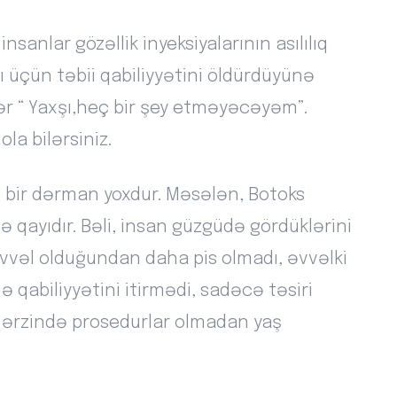
insanlar gözəllik inyeksiyalarının asılılıq
 üçün təbii qabiliyyətini öldürdüyünə
ər “ Yaxşı,heç bir şey etməyəcəyəm”.
la bilərsiniz.
n bir dərman yoxdur. Məsələn, Botoks
ə qayıdır. Bəli, insan güzgüdə gördüklərini
vəl olduğundan daha pis olmadı, əvvəlki
qabiliyyətini itirmədi, sadəcə təsiri
 il ərzində prosedurlar olmadan yaş