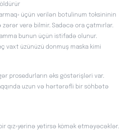
 öldürür
xarmaq» üçün verilən botulinum toksininin
zərər verə bilmir. Sadəcə ora çatmırlar.
, amma bunun üçün istifadə olunur.
heç vaxt üzünüzü donmuş maska kimi
r prosedurların əks göstərişləri var.
aqqında uzun və hərtərəfli bir söhbətə
n bir qız»yerinə yetirsə kömək etməyəcəklər.