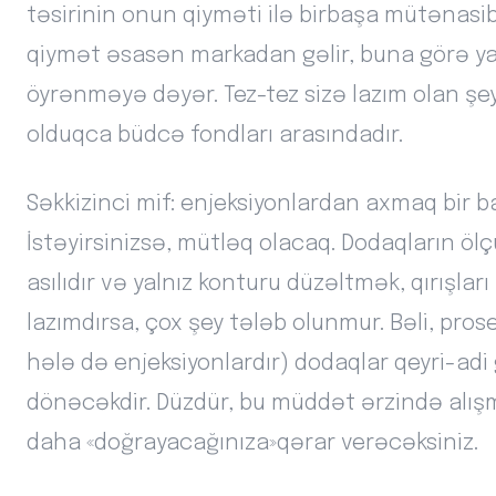
təsirinin onun qiyməti ilə birbaşa mütənasib
qiymət əsasən markadan gəlir, buna görə yalnı
öyrənməyə dəyər. Tez-tez sizə lazım olan şe
olduqca büdcə fondları arasındadır.
Səkkizinci mif: enjeksiyonlardan axmaq bir b
İstəyirsinizsə, mütləq olacaq. Dodaqların ö
asılıdır və yalnız konturu düzəltmək, qırış
lazımdırsa, çox şey tələb olunmur. Bəli, pros
hələ də enjeksiyonlardır) dodaqlar qeyri-a
dönəcəkdir. Düzdür, bu müddət ərzində alışm
daha «doğrayacağınıza»qərar verəcəksiniz.