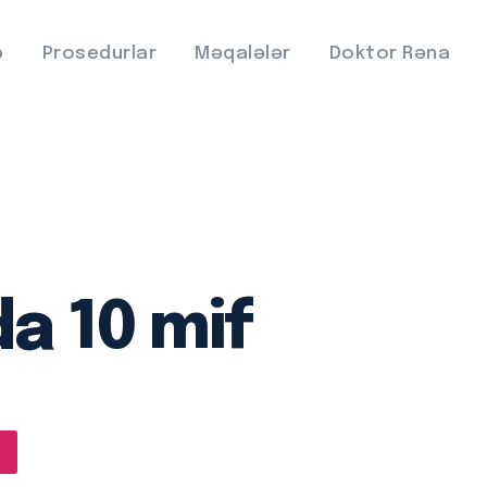
ə
Prosedurlar
Məqalələr
Doktor Rəna
a 10 mif