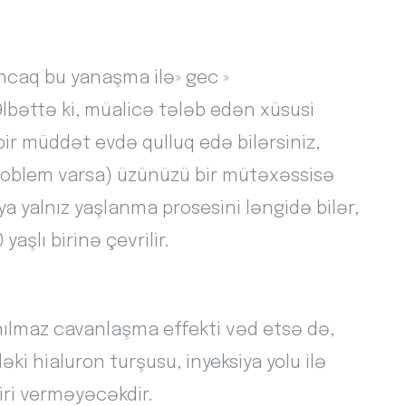
ancaq bu yanaşma ilə» gec »
lbəttə ki, müalicə tələb edən xüsusi
ir müddət evdə qulluq edə bilərsiniz,
roblem varsa) üzünüzü bir mütəxəssisə
 yalnız yaşlanma prosesini ləngidə bilər,
yaşlı birinə çevrilir.
nılmaz cavanlaşma effekti vəd etsə də,
i hialuron turşusu, inyeksiya yolu ilə
iri verməyəcəkdir.