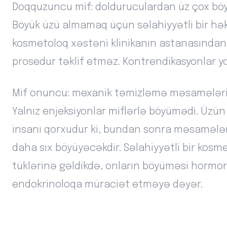
Doqquzuncu mif: dolduruculardan üz çox bö
Böyük üzü almamaq üçün səlahiyyətli bir hə
kosmetoloq xəstəni klinikanın astanasında
prosedur təklif etməz. Kontrendikasyonlar yo
Mif onuncu: mexanik təmizləmə məsamələri
Yalnız enjeksiyonlar miflərlə böyümədi. Üzü
insanı qorxudur ki, bundan sonra məsamələr
daha sıx böyüyəcəkdir. Səlahiyyətli bir kos
tüklərinə gəldikdə, onların böyüməsi hormonal
endokrinoloqa müraciət etməyə dəyər.