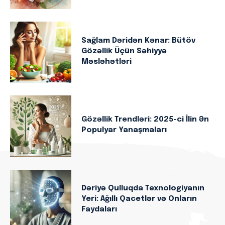
Sağlam Dəridən Kənar: Bütöv
Gözəllik Üçün Səhiyyə
Məsləhətləri
Gözəllik Trendləri: 2025-ci İlin Ən
Populyar Yanaşmaları
Dəriyə Qulluqda Texnologiyanın
Yeri: Ağıllı Qacetlər və Onların
Faydaları