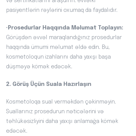
və sertifikatlarını araşdırın. Əvvəlki
pasiyentlərin rəylərini oxumaq da faydalıdır.
•
Prosedurlar Haqqında Məlumat Toplayın:
Görüşdən əvvəl maraqlandığınız prosedurlar
haqqında ümumi məlumat əldə edin. Bu,
kosmetoloqun izahlarını daha yaxşı başa
düşməyə kömək edəcək.
2. Görüş Üçün Suala Hazırlaşın
Kosmetoloqa sual verməkdən çəkinməyin.
Suallarınız prosedurun nəticələrini və
təhlükəsizliyini daha yaxşı anlamağa kömək
edəcək.