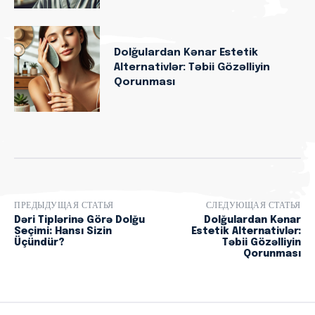
Dolğulardan Kənar Estetik
Alternativlər: Təbii Gözəlliyin
Qorunması
ПРЕДЫДУЩАЯ СТАТЬЯ
СЛЕДУЮЩАЯ СТАТЬЯ
Dəri Tiplərinə Görə Dolğu
Dolğulardan Kənar
Seçimi: Hansı Sizin
Estetik Alternativlər:
Üçündür?
Təbii Gözəlliyin
Qorunması