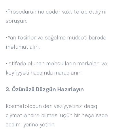
•Prosedurun nə qədər vaxt tələb etdiyini
soruşun.
•Yan təsirlər və sağalma müddəti barədə
məlumat alın.
•İstifadə olunan məhsulların markaları və
keyfiyyəti haqqında maraqlanın.
3. Özünüzü Düzgün Hazırlayın
Kosmetoloqun dəri vəziyyətinizi dəqiq
qiymətləndirə bilməsi üçün bir neçə sadə
addımı yerinə yetirin: