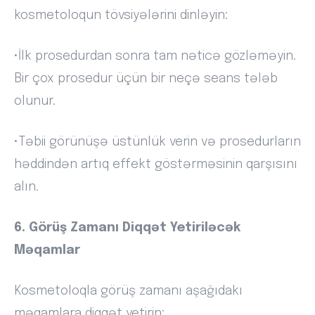
kosmetoloqun tövsiyələrini dinləyin:
•İlk prosedurdan sonra tam nəticə gözləməyin.
Bir çox prosedur üçün bir neçə seans tələb
olunur.
•Təbii görünüşə üstünlük verin və prosedurların
həddindən artıq effekt göstərməsinin qarşısını
alın.
6. Görüş Zamanı Diqqət Yetiriləcək
Məqamlar
Kosmetoloqla görüş zamanı aşağıdakı
məqamlara diqqət yetirin: