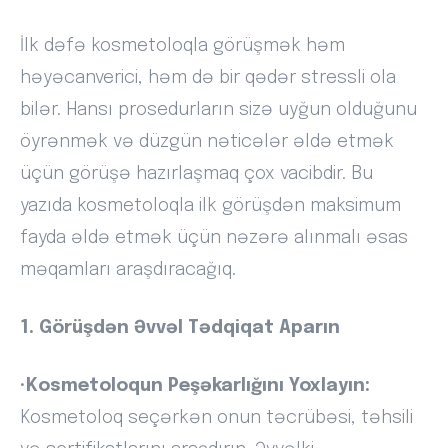
İlk dəfə kosmetoloqla görüşmək həm
həyəcanverici, həm də bir qədər stressli ola
bilər. Hansı prosedurların sizə uyğun olduğunu
öyrənmək və düzgün nəticələr əldə etmək
üçün görüşə hazırlaşmaq çox vacibdir. Bu
yazıda kosmetoloqla ilk görüşdən maksimum
fayda əldə etmək üçün nəzərə alınmalı əsas
məqamları araşdıracağıq.
1. Görüşdən Əvvəl Tədqiqat Aparın
•
Kosmetoloqun Peşəkarlığını Yoxlayın:
Kosmetoloq seçərkən onun təcrübəsi, təhsili