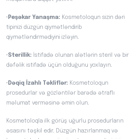
•
Peşəkar Yanaşma:
Kosmetoloqun sizin dəri
tipinizi düzgün qiymətləndirib
qiymətləndirmədiyini izləyin.
•
Sterillik:
İstifadə olunan alətlərin steril və bir
dəfəlik istifadə üçün olduğunu yoxlayın.
•
Dəqiq İzahlı Təkliflər:
Kosmetoloqun
prosedurlar və gözləntilər barədə ətraflı
məlumat verməsinə əmin olun.
Kosmetoloqla ilk görüş uğurlu prosedurların
əsasını təşkil edir. Düzgün hazırlanmaq və