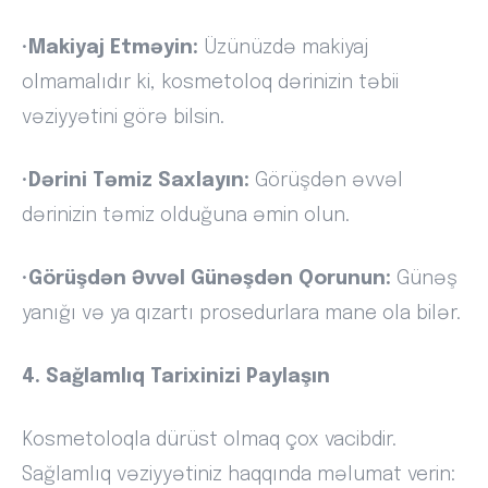
•
Makiyaj Etməyin:
Üzünüzdə makiyaj
olmamalıdır ki, kosmetoloq dərinizin təbii
vəziyyətini görə bilsin.
•
Dərini Təmiz Saxlayın:
Görüşdən əvvəl
dərinizin təmiz olduğuna əmin olun.
•
Görüşdən Əvvəl Günəşdən Qorunun:
Günəş
yanığı və ya qızartı prosedurlara mane ola bilər.
4. Sağlamlıq Tarixinizi Paylaşın
Kosmetoloqla dürüst olmaq çox vacibdir.
Sağlamlıq vəziyyətiniz haqqında məlumat verin: