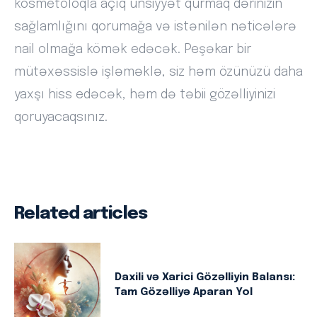
kosmetoloqla açıq ünsiyyət qurmaq dərinizin
sağlamlığını qorumağa və istənilən nəticələrə
nail olmağa kömək edəcək. Peşəkar bir
mütəxəssislə işləməklə, siz həm özünüzü daha
yaxşı hiss edəcək, həm də təbii gözəlliyinizi
qoruyacaqsınız.
Related articles
Daxili və Xarici Gözəlliyin Balansı:
Tam Gözəlliyə Aparan Yol