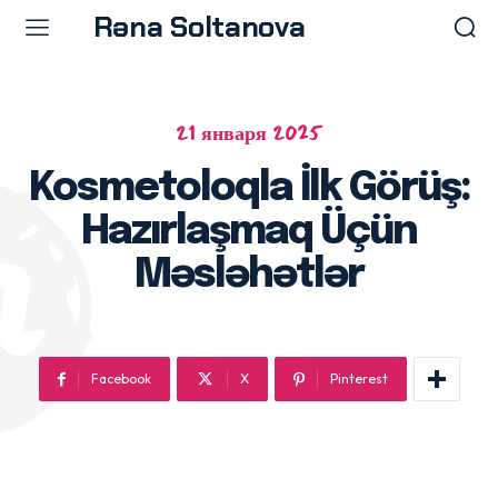
Rəna Soltanova
21 января 2025
Menu
Menu
Kosmetoloqla İlk Görüş:
Ana səhifə
Ana səhifə
Hazırlaşmaq Üçün
Prosedurlar
Prosedurlar
Məqalələr
Məqalələr
Məsləhətlər
Doktor Rəna
Doktor Rəna
Facebook
X
Pinterest