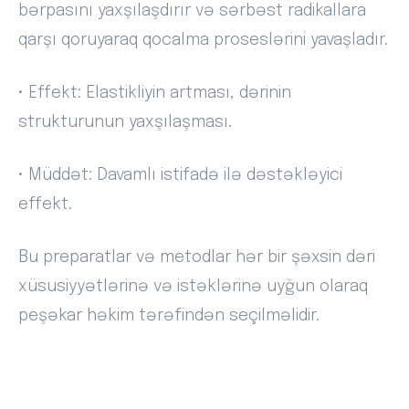
bərpasını yaxşılaşdırır və sərbəst radikallara
qarşı qoruyaraq qocalma proseslərini yavaşladır.
• Effekt: Elastikliyin artması, dərinin
strukturunun yaxşılaşması.
• Müddət: Davamlı istifadə ilə dəstəkləyici
effekt.
Bu preparatlar və metodlar hər bir şəxsin dəri
xüsusiyyətlərinə və istəklərinə uyğun olaraq
peşəkar həkim tərəfindən seçilməlidir.