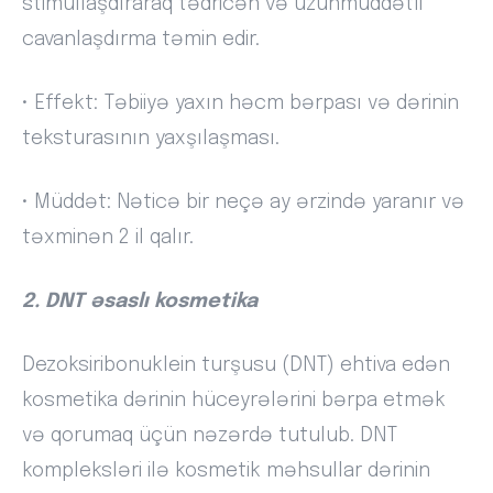
stimullaşdıraraq tədricən və uzunmüddətli
cavanlaşdırma təmin edir.
• Effekt: Təbiiyə yaxın həcm bərpası və dərinin
teksturasının yaxşılaşması.
• Müddət: Nəticə bir neçə ay ərzində yaranır və
təxminən 2 il qalır.
2. DNT əsaslı kosmetika
Dezoksiribonuklein turşusu (DNT) ehtiva edən
kosmetika dərinin hüceyrələrini bərpa etmək
və qorumaq üçün nəzərdə tutulub. DNT
kompleksləri ilə kosmetik məhsullar dərinin