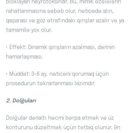
bloklayan neyrotoksindir. Bu, mimik əzələlərin
rahatlanmasına səbəb olur, nəticədə alın,
qaşarası və göz ətrafındakı qırışlar azalır və ya
tamamilə yox olur.
• Effekt: Dinamik qırışların azalması, dərinin
hamarlaşması.
• Müddət: 3-6 ay, nəticəni qorumaq üçün
prosedurun təkrarlanması lazımdır.
2. Dolğuları
Dolğular dərialtı həcmi bərpa etmək və üz
konturunu düzəltmək üçün tətbiq olunur. Ən