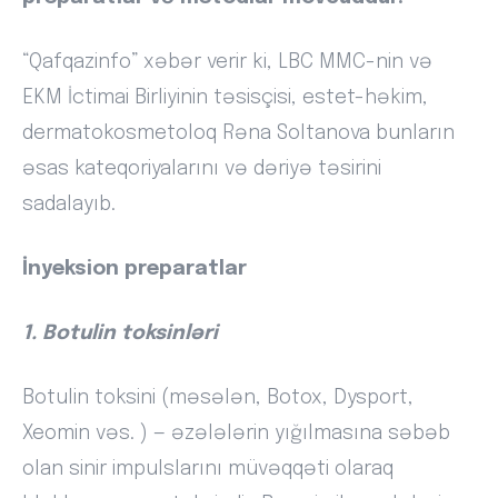
“Qafqazinfo” xəbər verir ki, LBC MMC-nin və
EKM İctimai Birliyinin təsisçisi, estet-həkim,
dermatokosmetoloq Rəna Soltanova bunların
əsas kateqoriyalarını və dəriyə təsirini
sadalayıb.
İnyeksion preparatlar
1. Botulin toksinləri
Botulin toksini (məsələn, Botox, Dysport,
Xeomin vəs. ) — əzələlərin yığılmasına səbəb
olan sinir impulslarını müvəqqəti olaraq