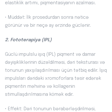
elastiklik artımı, piqmentasiyanın azalması.
• Müddət: İlk prosedurdan sonra nəticə
görünür və bir neçə ay ərzində güclənir.
2. Fototerapiya (IPL)
Güclü impulslu işıq (IPL) piqment və damar
dəyişikliklərinin düzəldilməsi, dəri teksturası və
tonunun yaxşılaşdırılması üçün tətbiq edilir. İşıq
impulsları dəridəki xromoforlara təsir edərək
piqmentin məhvinə və kollagenin
stimullaşdırılmasına kömək edir.
• Effekt: Dəri tonunun bərabərləşdirilməsi,