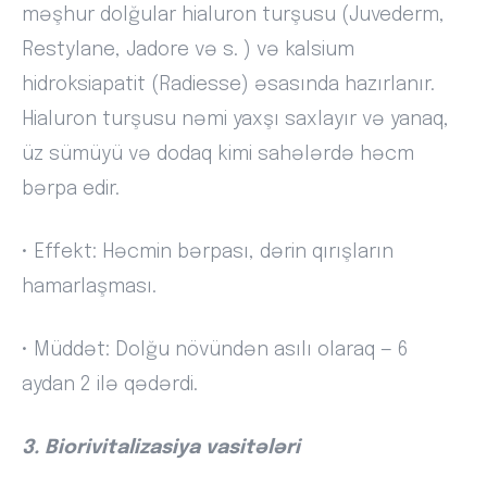
məşhur dolğular hialuron turşusu (Juvederm,
Restylane, Jadore və s. ) və kalsium
hidroksiapatit (Radiesse) əsasında hazırlanır.
Hialuron turşusu nəmi yaxşı saxlayır və yanaq,
üz sümüyü və dodaq kimi sahələrdə həcm
bərpa edir.
• Effekt: Həcmin bərpası, dərin qırışların
hamarlaşması.
• Müddət: Dolğu növündən asılı olaraq — 6
aydan 2 ilə qədərdi.
3. Biorivitalizasiya vasitələri