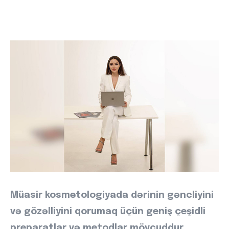
Müasir kosmetologiyada dərinin gəncliyini
və gözəlliyini qorumaq üçün geniş çeşidli
preparatlar və metodlar mövcuddur.