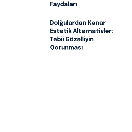
Faydaları
Dolğulardan Kənar
Estetik Alternativlər:
Təbii Gözəlliyin
Qorunması