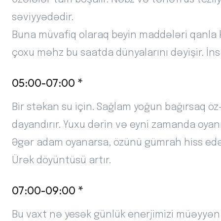
səviyyədədir.
Buna müvafiq olaraq beyin maddələri qanla 
çoxu məhz bu saatda dünyalarını dəyişir. İn
05:00-07:00 *
Bir stəkan su için. Sağlam yoğun bağırsaq öz-
dayandırır. Yuxu dərin və eyni zamanda oyan
Əgər adam oyanarsa, özünü gümrah hiss edər.
Ürək döyüntüsü artır.
07:00-09:00 *
Bu vaxt nə yesək günlük enerjimizi müəyyən e