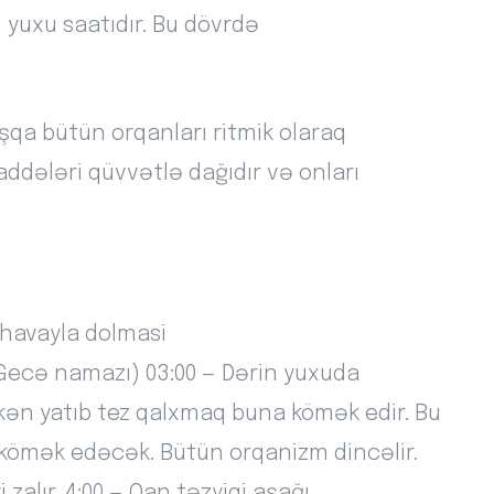
 yuxu saatıdır. Bu dövrdə
şqa bütün orqanları ritmik olaraq
maddələri qüvvətlə dağıdır və onları
 havayla dolmasi
(Gecə namazı) 03:00 — Dərin yuxuda
rkən yatıb tez qalxmaq buna kömək edir. Bu
 kömək edəcək. Bütün orqanizm dincəlir.
 zalır. 4:00 — Qan təzyiqi aşağı