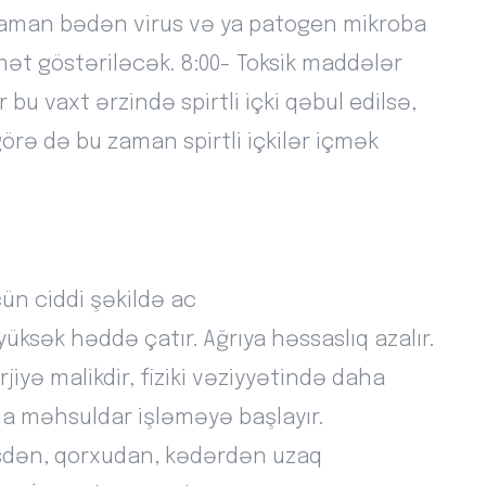
zaman bədən virus və ya patogen mikroba
ət göstəriləcək. 8:00- Toksik maddələr
 bu vaxt ərzində spirtli içki qəbul edilsə,
örə də bu zaman spirtli içkilər içmək
çün ciddi şəkildə ac
yüksək həddə çatır. Ağrıya həssaslıq azalır.
jiyə malikdir, fiziki vəziyyətində daha
daha məhsuldar işləməyə başlayır.
essdən, qorxudan, kədərdən uzaq