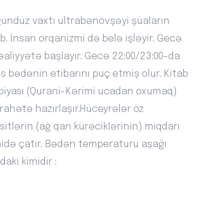
 gündüz vaxtı ultrabənövşəyi şüaların
b. İnsan orqanizmi də belə işləyir. Gecə
əaliyyətə başlayır. Gecə 22:00/23:00-da
bədənin etibarını puç etmiş olur. Kitab
piyası (Qurani-Kərimi ucadan oxumaq)
irahətə hazırlaşır.Hüceyrələr öz
sitlərin (ağ qan kürəciklərinin) miqdarı
ahidə çatır. Bədən temperaturu aşağı
aki kimidir :