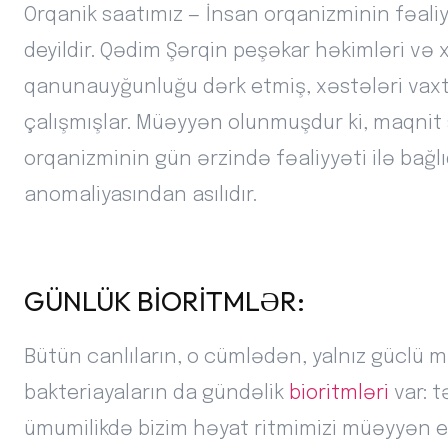
Orqanik saatımız — İnsan orqanizminin fəaliyy
deyildir. Qədim Şərqin peşəkar həkimləri və 
qanunauyğunluğu dərk etmiş, xəstələri vaxtı
çalışmışlar. Müəyyən olunmuşdur ki, maqnit 
orqanizminin gün ərzində fəaliyyəti ilə bağlıd
anomaliyasından asılıdır.
GÜNLÜK BİORİTMLƏR:
Bütün canlıların, o cümlədən, yalnız güclü m
bakteriayaların da gündəlik
bioritmləri
var: t
ümumilikdə bizim həyat ritmimizi müəyyən ed