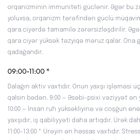
orqanizminin immuniteti güclənir. Əgər bu 
yoluxsa, orqanizm tərəfindən güclü müqavim
qara ciyərdə tamamilə zərərsizləşdirilir. Əgər
qara ciyər yüksək təzyiqə məruz qalar. Ona g
qadağandır.
09:00-11:00 *
Dalağın aktiv vaxtıdır. Onun yaxşı işləməsi ü
qalsin bədən. 9:00 — Əsəbi-psixi vəziyyət ən 
10:00 — İnsan ruh yüksəkliyinə və coşğun ener
yaxşıdır, iş qabiliyyəti daha artıqdır. Ürək 
11:00-13:00 * Ürəyin ən həssas vaxtıdır. Str