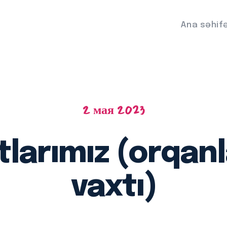
Ana səhif
2 мая 2023
larımız (orqanl
vaxtı)