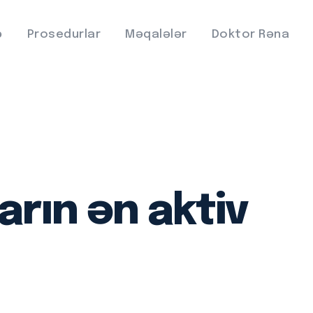
ə
Prosedurlar
Məqalələr
Doktor Rəna
arın ən aktiv