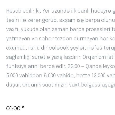
Hesab edilir ki, Yer üzündə ilk canlı hüceyrə
təsiri ilə zərər görüb, axşam isə bərpa olunu
vaxtı, yuxuda olan zaman bərpa prosesləri f
yatmayan və səhər tezdən durmayan hər kəs 
oxumaq, ruhu dincələcək şeylər, nəfəs tera
sağlamlığı sürətlə yaxşılaşdırır. Orqanizm ist
funksiyalarını bərpa edir. 22:00 — Qanda leyko
5.000 vahiddən 8.000 vahidə, hətta 12.000 v
düşür. Orqanik saatımızın vaxt bölgüsü aşağıd
01:00 *