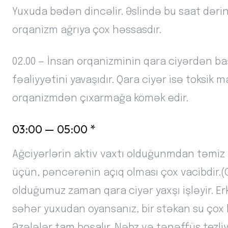
Yuxuda bədən dincəlir. Əslində bu saat dərin
orqanizm ağrıya çox həssasdır.
02.00 — İnsan orqanizminin qara ciyərdən ba
fəaliyyətini yavaşıdır. Qara ciyər isə toksik 
orqanizmdən çıxarmağa kömək edir.
03:00 — 05:00 *
Ağciyərlərin aktiv vaxtı olduğunmdan təmiz
üçün, pəncərənin açıq olması çox vacibdir.
olduğumuz zaman qara ciyər yaxşı işləyir. E
səhər yuxudan oyansanız, bir stəkan su çox
Əzələlər tam boşalır. Nəbz və tənəffüs tezliyi