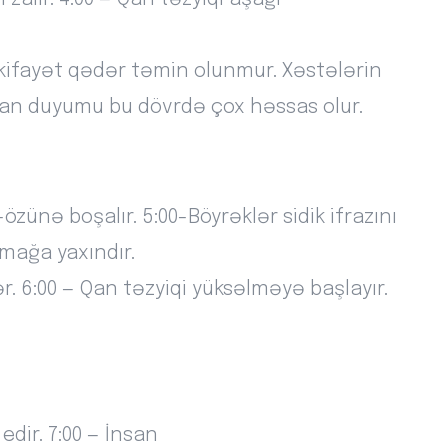
kifayət qədər təmin olunmur. Xəstələrin
san duyumu bu dövrdə çox həssas olur.
özünə boşalır. 5:00-Böyrəklər sidik ifrazını
mağa yaxındır.
 6:00 — Qan təzyiqi yüksəlməyə başlayır.
dir. 7:00 — İnsan