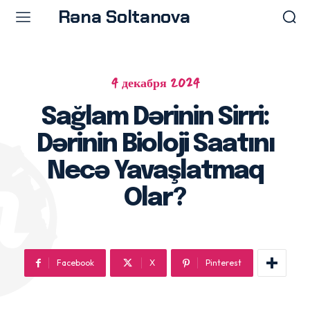
Rəna Soltanova
4 декабря 2024
Menu
Menu
Sağlam Dərinin Sirri:
Ana səhifə
Ana səhifə
Dərinin Bioloji Saatını
Prosedurlar
Prosedurlar
Məqalələr
Məqalələr
Necə Yavaşlatmaq
Doktor Rəna
Doktor Rəna
Olar?
Facebook
X
Pinterest