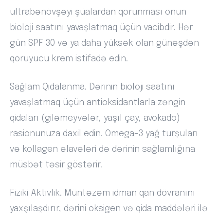
ultrabənövşəyi şüalardan qorunması onun
bioloji saatını yavaşlatmaq üçün vacibdir. Hər
gün SPF 30 və ya daha yüksək olan günəşdən
qoruyucu krem istifadə edin.
Sağlam Qidalanma. Dərinin bioloji saatını
yavaşlatmaq üçün antioksidantlarla zəngin
qidaları (giləmeyvələr, yaşıl çay, avokado)
rasionunuza daxil edin. Omega-3 yağ turşuları
və kollagen əlavələri də dərinin sağlamlığına
müsbət təsir göstərir.
Fiziki Aktivlik. Müntəzəm idman qan dövranını
yaxşılaşdırır, dərini oksigen və qida maddələri ilə