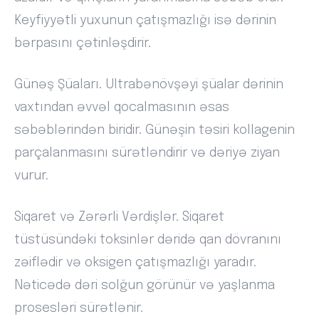
Keyfiyyətli yuxunun çatışmazlığı isə dərinin
bərpasını çətinləşdirir.
Günəş Şüaları. Ultrabənövşəyi şüalar dərinin
vaxtından əvvəl qocalmasının əsas
səbəblərindən biridir. Günəşin təsiri kollagenin
parçalanmasını sürətləndirir və dəriyə ziyan
vurur.
Siqaret və Zərərli Vərdişlər. Siqaret
tüstüsündəki toksinlər dəridə qan dövranını
zəiflədir və oksigen çatışmazlığı yaradır.
Nəticədə dəri solğun görünür və yaşlanma
prosesləri sürətlənir.