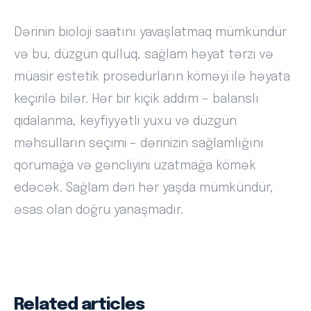
Dərinin bioloji saatını yavaşlatmaq mümkündür
və bu, düzgün qulluq, sağlam həyat tərzi və
müasir estetik prosedurların köməyi ilə həyata
keçirilə bilər. Hər bir kiçik addım – balanslı
qidalanma, keyfiyyətli yuxu və düzgün
məhsulların seçimi – dərinizin sağlamlığını
qorumağa və gəncliyini uzatmağa kömək
edəcək. Sağlam dəri hər yaşda mümkündür,
əsas olan doğru yanaşmadır.
Related articles