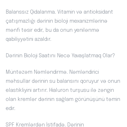
Balanssız Qidalanma. Vitamin və antioksidant
çatışmazlığı dərinin bioloji mexanizmlərinə
mənfi təsir edir, bu da onun yenilənmə
qabiliyyətini azaldır.
Dərinin Bioloji Saatını Necə Yavaşlatmaq Olar?
Müntəzəm Nəmləndirmə. Nəmləndirici
məhsullar dərinin su balansını qoruyur və onun
elastikliyini artırır. Hialuron turşusu ilə zəngin
olan kremlər dərinin sağlam görünüşünü təmin
edir.
SPF Kremlərdən İstifadə. Dərinin