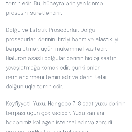
təmin edir. Bu, hüceyrələrin yenilənmə
prosesini sürətləndirir.
Dolğu və Estetik Prosedurlar. Dolğu
prosedurları dərinin itirdiyi həcm və elastikliyi
bərpa etmək üçün mükəmməl vasitədir.
Hialuron əsaslı dolğular dərinin bioloji saatını
yavaşlatmağa kömək edir, çünki onlar
nəmləndirməni təmin edir və dərini təbii
dolğunluqla təmin edir.
Keyfiyyətli Yuxu. Hər gecə 7-8 saat yuxu dərinin
bərpası üçün çox vacibdir. Yuxu zamanı
bədənimiz kollagen istehsal edir və zərərli