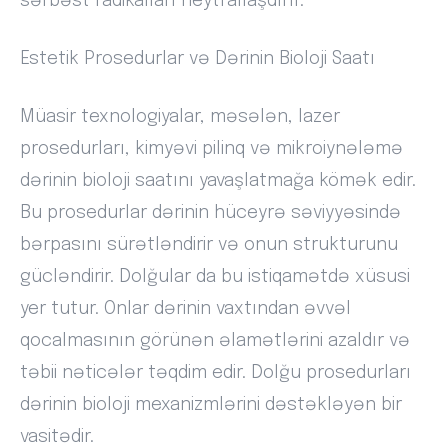
sərbəst radikalları neytrallaşdırır.
Estetik Prosedurlar və Dərinin Bioloji Saatı
Müasir texnologiyalar, məsələn, lazer
prosedurları, kimyəvi pilinq və mikroiynələmə
dərinin bioloji saatını yavaşlatmağa kömək edir.
Bu prosedurlar dərinin hüceyrə səviyyəsində
bərpasını sürətləndirir və onun strukturunu
gücləndirir. Dolğular da bu istiqamətdə xüsusi
yer tutur. Onlar dərinin vaxtından əvvəl
qocalmasının görünən əlamətlərini azaldır və
təbii nəticələr təqdim edir. Dolğu prosedurları
dərinin bioloji mexanizmlərini dəstəkləyən bir
vasitədir.