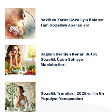
Daxili və Xarici Gözəlliyin Balansı:
Tam Gözəlliyə Aparan Yol
Sağlam Dəridən Kənar: Bütöv
Gözəllik Üçün Səhiyyə
Məsləhətləri
Gözəllik Trendləri: 2025-ci İlin Ən
Populyar Yanaşmaları