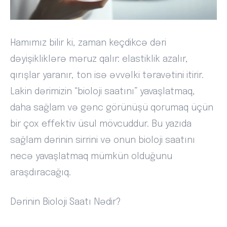
Hamımız bilir ki, zaman keçdikcə dəri
dəyişikliklərə məruz qalır: elastiklik azalır,
qırışlar yaranır, ton isə əvvəlki təravətini itirir.
Lakin dərimizin “bioloji saatını” yavaşlatmaq,
daha sağlam və gənc görünüşü qorumaq üçün
bir çox effektiv üsul mövcuddur. Bu yazıda
sağlam dərinin sirrini və onun bioloji saatını
necə yavaşlatmaq mümkün olduğunu
araşdıracağıq.
Dərinin Bioloji Saatı Nədir?