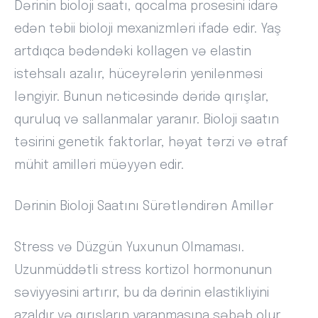
Dərinin bioloji saatı, qocalma prosesini idarə
edən təbii bioloji mexanizmləri ifadə edir. Yaş
artdıqca bədəndəki kollagen və elastin
istehsalı azalır, hüceyrələrin yenilənməsi
ləngiyir. Bunun nəticəsində dəridə qırışlar,
quruluq və sallanmalar yaranır. Bioloji saatın
təsirini genetik faktorlar, həyat tərzi və ətraf
mühit amilləri müəyyən edir.
Dərinin Bioloji Saatını Sürətləndirən Amillər
Stress və Düzgün Yuxunun Olmaması.
Uzunmüddətli stress kortizol hormonunun
səviyyəsini artırır, bu da dərinin elastikliyini
azaldır və qırışların yaranmasına səbəb olur.