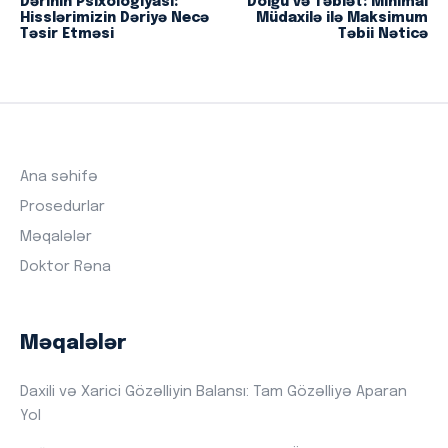
Dərinin Psixologiyası:
Dolğu və Təbiət: Minimal
Hisslərimizin Dəriyə Necə
Müdaxilə ilə Maksimum
Təsir Etməsi
Təbii Nəticə
Ana səhifə
Prosedurlar
Məqalələr
Doktor Rəna
Məqalələr
Daxili və Xarici Gözəlliyin Balansı: Tam Gözəlliyə Aparan
Yol