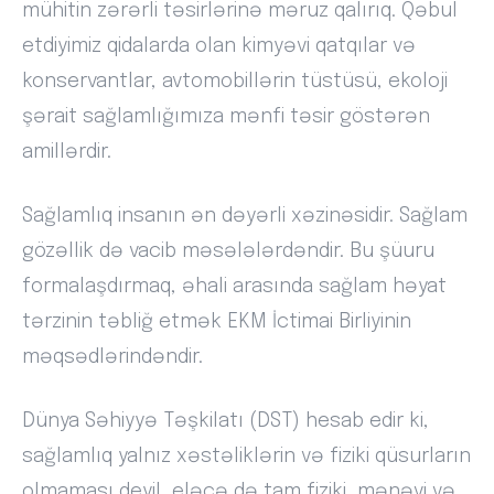
mühitin zərərli təsirlərinə məruz qalırıq. Qəbul
etdiyimiz qidalarda olan kimyəvi qatqılar və
konservantlar, avtomobillərin tüstüsü, ekoloji
şərait sağlamlığımıza mənfi təsir göstərən
amillərdir.
Sağlamlıq insanın ən dəyərli xəzinəsidir. Sağlam
gözəllik də vacib məsələlərdəndir. Bu şüuru
formalaşdırmaq, əhali arasında sağlam həyat
tərzinin təbliğ etmək EKM İctimai Birliyinin
məqsədlərindəndir.
Dünya Səhiyyə Təşkilatı (DST) hesab edir ki,
sağlamlıq yalnız xəstəliklərin və fiziki qüsurların
olmaması deyil, eləcə də tam fiziki, mənəvi və