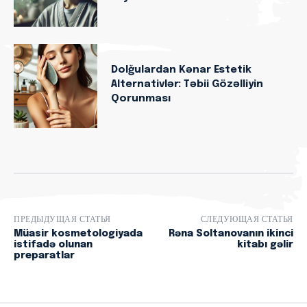
Dolğulardan Kənar Estetik
Alternativlər: Təbii Gözəlliyin
Qorunması
ПРЕДЫДУЩАЯ СТАТЬЯ
СЛЕДУЮЩАЯ СТАТЬЯ
Müasir kosmetologiyada
Rəna Soltanovanın ikinci
istifadə olunan
kitabı gəlir
preparatlar