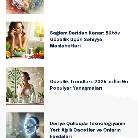
Sağlam Dəridən Kənar: Bütöv
Gözəllik Üçün Səhiyyə
Məsləhətləri
Gözəllik Trendləri: 2025-ci İlin Ən
Populyar Yanaşmaları
Dəriyə Qulluqda Texnologiyanın
Yeri: Ağıllı Qacetlər və Onların
Faydaları