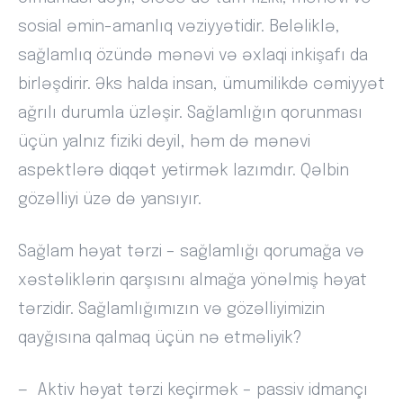
sosial əmin-amanlıq vəziyyətidir. Beləliklə,
sağlamlıq özündə mənəvi və əxlaqi inkişafı da
birləşdirir. Əks halda insan, ümumilikdə cəmiyyət
ağrılı durumla üzləşir. Sağlamlığın qorunması
üçün yalnız fiziki deyil, həm də mənəvi
aspektlərə diqqət yetirmək lazımdır. Qəlbin
gözəlliyi üzə də yansıyır.
Sağlam həyat tərzi – sağlamlığı qorumağa və
xəstəliklərin qarşısını almağa yönəlmiş həyat
tərzidir. Sağlamlığımızın və gözəlliyimizin
qayğısına qalmaq üçün nə etməliyik?
— Aktiv həyat tərzi keçirmək – passiv idmançı