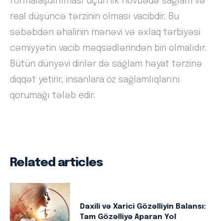
formalaşdırılması üçün ilk növbədə sağlam və
real düşüncə tərzinin olması vacibdir. Bu
səbəbdən əhalinin mənəvi və əxlaq tərbiyəsi
cəmiyyətin vacib məqsədlərindən biri olmalıdır.
Bütün dünyəvi dinlər də sağlam həyat tərzinə
diqqət yetirir, insanlara öz sağlamlıqlarını
qorumağı tələb edir.
Related articles
Daxili və Xarici Gözəlliyin Balansı:
Tam Gözəlliyə Aparan Yol