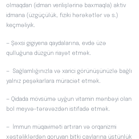
olmaqdan (idman verilişlərinə baxmaqla) aktiv
idmana (üzgüçülük, fiziki hərəkətlər və s.)
keçməliyik.
— Şəxsi gigiyena qaydalarına, evdə üzə
qulluğuna düzgün riayət etmək.
— Sağlamlığınızla və xarici görünüşünüzlə bağlı
yalnız peşəkarlara müraciət etmək.
— Qidada mövsümə uyğun vitamin mənbəyi olan
bol meyvə-tərəvəzdən istifadə etmək.
— İmmun müqaviməti artıran və orqanizmi
xəstəliklərdən qoruyan bitki çaylarına üstünlük