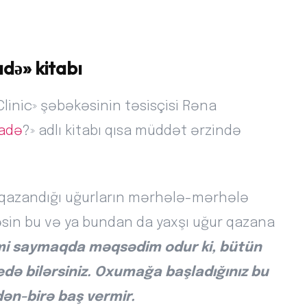
də» kitabı
linic» şəbəkəsinin təsisçisi Rəna
radə
?» adlı kitabı qısa müddət ərzində
b, qazandığı uğurların mərhələ-mərhələ
 kəsin bu və ya bundan da yaxşı uğur qazana
imi saymaqda məqsədim odur ki, bütün
edə bilərsiniz. Oxumağa başladığınız bu
dən-birə baş vermir.