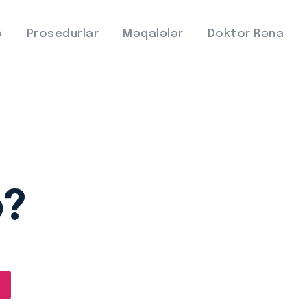
ə
Prosedurlar
Məqalələr
Doktor Rəna
ə?