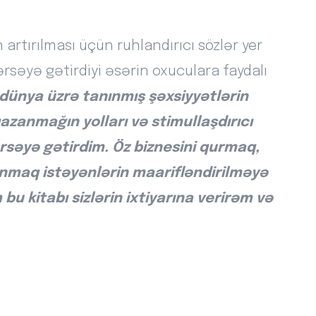
artırılması üçün ruhlandırıcı sözlər yer
ərsəyə gətirdiyi əsərin oxuculara faydalı
ünya üzrə tanınmış şəxsiyyətlərin
zanmağın yolları və stimullaşdırıcı
ə ərsəyə gətirdim. Öz biznesini qurmaq,
nmaq istəyənlərin maarifləndirilməyə
u kitabı sizlərin ixtiyarına verirəm və