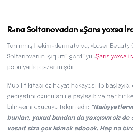
Rəna Soltanovadan «Şans yoxsa İra
Tanınmış həkim-dermatoloq, «Laser Beauty C
Soltanovanın işıq üzü gördüyü «
Şans yoxsa i
populyarlıq qazanmışdır.
Müəllif kitabı öz həyat hekayəsi ilə başlayı
gedişatını oxucuları ilə paylaşıb və hər bir
bilməsini oxucuya təlqin edir:
“Nailiyyətlər
bunları, yaxud bundan da yaxşısını siz də 
vəsait sizə çox kömək edəcək. Heç nə bir