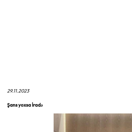
29.11.2023
Şans yoxsa İradə