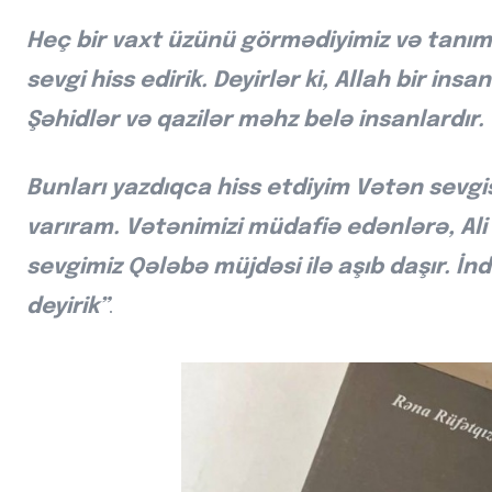
Heç bir vaxt üzünü görmədiyimiz və tanıma
sevgi hiss edirik. Deyirlər ki, Allah bir ins
Şəhidlər və qazilər məhz belə insanlardır.
Bunları yazdıqca hiss etdiyim Vətən sevg
varıram. Vətənimizi müdafiə edənlərə, Al
sevgimiz Qələbə müjdəsi ilə aşıb daşır. İ
deyirik”
.