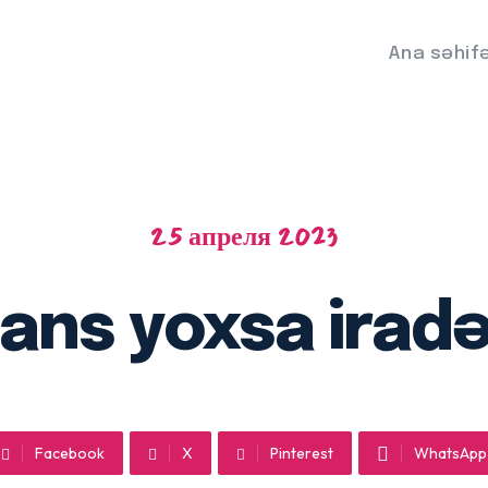
Ana səhif
25 апреля 2023
ans yoxsa irad
Facebook
X
Pinterest
WhatsApp