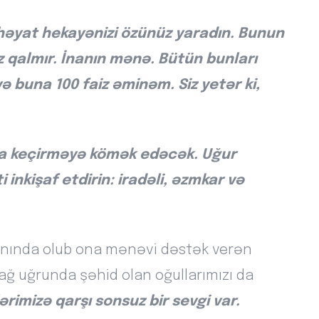
 həyat hekayənizi özünüz yaradın. Bunun
z qalmır. İnanın mənə. Bütün bunları
 buna 100 faiz əminəm. Siz yetər ki,
yata keçirməyə kömək edəcək. Uğur
nkişaf etdirin: iradəli, əzmkar və
 yanında olub ona mənəvi dəstək verən
ağ uğrunda şəhid olan oğullarımızı da
imizə qarşı sonsuz bir sevgi var.