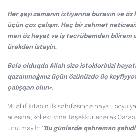
Hər şeyi zamanın ixtiyarına buraxın və öz
üçün çox çalışın. Heç bir zəhmət nəticəsi
mən öz həyat və iş təcrübəmdən bilirəm və
ürəkdən istəyin.
Belə olduqda Allah sizə istəklərinizi hə
qazanmağınız üçün özünüzdə üç keyfiyyəti i
çalışqan olun».
Müəllif kitabın ilk səhifəsində həyatı boyu
ailəsinə, kollektivinə təşəkkür edərək Qarab
unutmayıb:
“Bu günlərdə qəhrəman şəhidlər