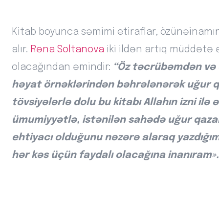
Kitab boyunca səmimi etiraflar, özünəinamın 
alır.
Rəna Soltanova
iki ildən artıq müddətə 
olacağından əmindir:
“Öz təcrübəmdən və d
həyat örnəklərindən bəhrələnərək uğur qa
tövsiyələrlə dolu bu kitabı Allahın izni il
ümumiyyətlə, istənilən sahədə uğur qaza
ehtiyacı olduğunu nəzərə alaraq yazdığım b
hər kəs üçün faydalı olacağına inanıram».