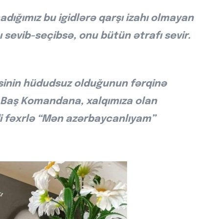
dığımız bu igidlərə qarşı izahı olmayan
anı sevib-seçibsə, onu bütün ətrafı sevir.
isinin hüdudsuz olduğunun fərqinə
i Baş Komandana, xalqımıza olan
ndi fəxrlə “Mən azərbaycanlıyam”