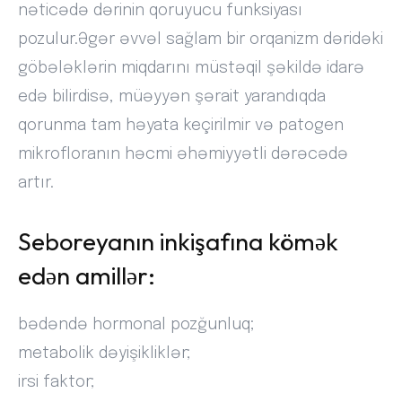
nəticədə dərinin qoruyucu funksiyası
pozulur.Əgər əvvəl sağlam bir orqanizm dəridəki
göbələklərin miqdarını müstəqil şəkildə idarə
edə bilirdisə, müəyyən şərait yarandıqda
qorunma tam həyata keçirilmir və patogen
mikrofloranın həcmi əhəmiyyətli dərəcədə
artır.
Seboreyanın inkişafına kömək
edən amillər:
bədəndə hormonal pozğunluq;
metabolik dəyişikliklər;
irsi faktor;