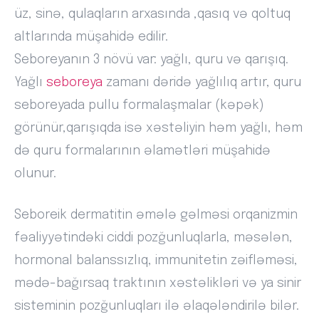
üz, sinə, qulaqların arxasında ,qasıq və qoltuq
altlarında müşahidə edilir.
Seboreyanın 3 növü var: yağlı, quru və qarışıq.
Yağlı
seboreya
zamanı dəridə yağlılıq artır, quru
seboreyada pullu formalaşmalar (kəpək)
görünür,qarışıqda isə xəstəliyin həm yağlı, həm
də quru formalarının əlamətləri müşahidə
olunur.
Seboreik dermatitin əmələ gəlməsi orqanizmin
fəaliyyətindəki ciddi pozğunluqlarla, məsələn,
hormonal balanssızlıq, immunitetin zəifləməsi,
mədə-bağırsaq traktının xəstəlikləri və ya sinir
sisteminin pozğunluqları ilə əlaqələndirilə bilər.