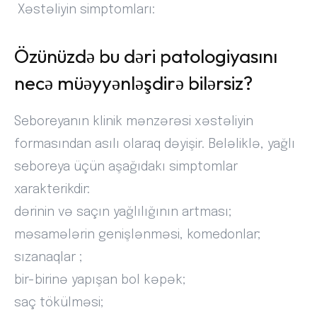
Xəstəliyin simptomları:
Özünüzdə bu dəri patologiyasını
necə müəyyənləşdirə bilərsiz?
Seboreyanın klinik mənzərəsi xəstəliyin
formasından asılı olaraq dəyişir. Beləliklə, yağlı
seboreya üçün aşağıdakı simptomlar
xarakterikdir:
dərinin və saçın yağlılığının artması;
məsamələrin genişlənməsi, komedonlar;
sızanaqlar ;
bir-birinə yapışan bol kəpək;
saç tökülməsi;