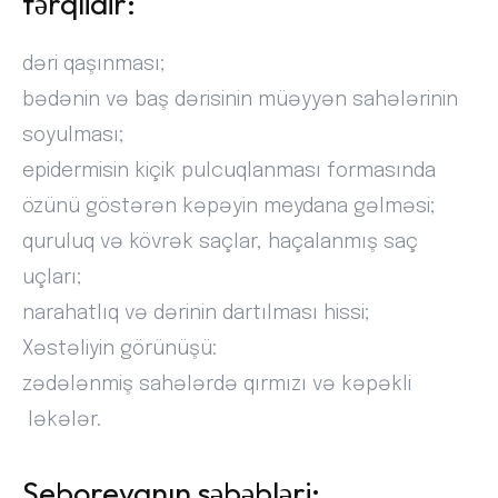
fərqlidir:
dəri qaşınması;
bədənin və baş dərisinin müəyyən sahələrinin
soyulması;
epidermisin kiçik pulcuqlanması formasında
özünü göstərən kəpəyin meydana gəlməsi;
quruluq və kövrək saçlar, haçalanmış saç
uçları;
narahatlıq və dərinin dartılması hissi;
Xəstəliyin görünüşü:
zədələnmiş sahələrdə qırmızı və kəpəkli
ləkələr.
Seboreyanın səbəbləri: