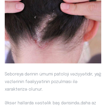
Seboreya dərinin ümumi patoloji vəziyyətidir, yağ
vəzlərinin fəaliyyətinin pozulması ilə
xarakterizə olunur.
Əksər hallarda xəstəlik baş dərisində,daha az