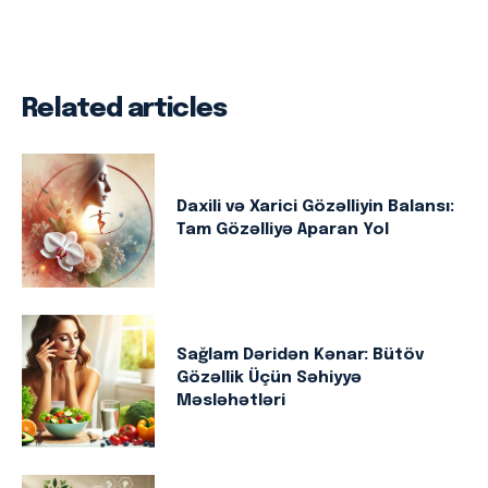
Related articles
Daxili və Xarici Gözəlliyin Balansı:
Tam Gözəlliyə Aparan Yol
Sağlam Dəridən Kənar: Bütöv
Gözəllik Üçün Səhiyyə
Məsləhətləri