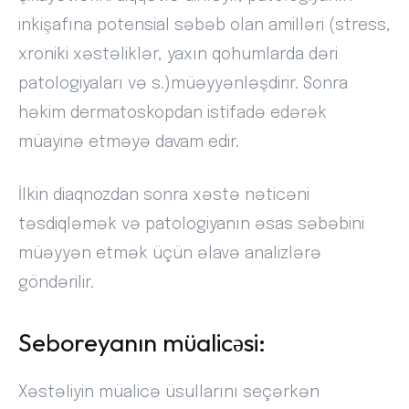
inkişafına potensial səbəb olan amilləri (stress,
xroniki xəstəliklər, yaxın qohumlarda dəri
patologiyaları və s.)müəyyənləşdirir. Sonra
həkim dermatoskopdan istifadə edərək
müayinə etməyə davam edir.
İlkin diaqnozdan sonra xəstə nəticəni
təsdiqləmək və patologiyanın əsas səbəbini
müəyyən etmək üçün əlavə analizlərə
göndərilir.
Seboreyanın müalicəsi:
Xəstəliyin müalicə üsullarını seçərkən