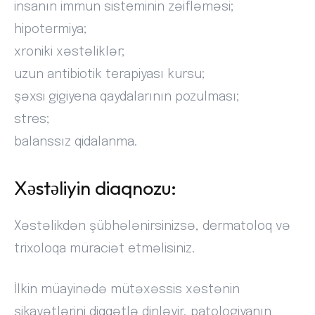
insanın immun sisteminin zəifləməsi;
hipotermiya;
xroniki xəstəliklər;
uzun antibiotik terapiyası kursu;
şəxsi gigiyena qaydalarının pozulması;
stres;
balanssız qidalanma.
Xəstəliyin diaqnozu:
Xəstəlikdən şübhələnirsinizsə, dermatoloq və
trixoloqa müraciət etməlisiniz.
İlkin müayinədə mütəxəssis xəstənin
şikayətlərini diqqətlə dinləyir, patologiyanın