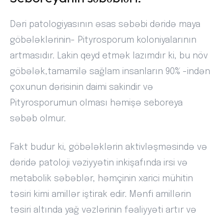
Dəri patologiyasının əsas səbəbi dəridə maya
göbələklərinin- Pityrosporum koloniyalarının
artmasıdır. Lakin qeyd etmək lazımdır ki, bu növ
göbələk,tamamilə sağlam insanların 90% -indən
çoxunun dərisinin daimi sakindir və
Pityrosporumun olması həmişə seboreya
səbəb olmur.
Fakt budur ki, göbələklərin aktivləşməsində və
dəridə patoloji vəziyyətin inkişafında irsi və
metabolik səbəblər, həmçinin xarici mühitin
təsiri kimi amillər iştirak edir. Mənfi amillərin
təsiri altında yağ vəzlərinin fəaliyyəti artır və