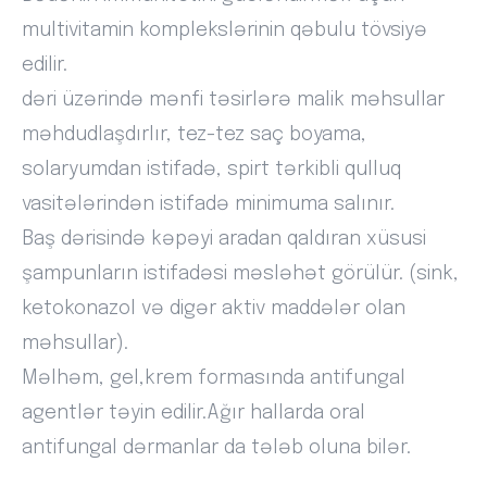
multivitamin komplekslərinin qəbulu tövsiyə
edilir.
dəri üzərində mənfi təsirlərə malik məhsullar
məhdudlaşdırlır, tez-tez saç boyama,
solaryumdan istifadə, spirt tərkibli qulluq
vasitələrindən istifadə minimuma salınır.
Baş dərisində kəpəyi aradan qaldıran xüsusi
şampunların istifadəsi məsləhət görülür. (sink,
ketokonazol və digər aktiv maddələr olan
məhsullar).
Məlhəm, gel,krem formasında antifungal
agentlər təyin edilir.Ağır hallarda oral
antifungal dərmanlar da tələb oluna bilər.