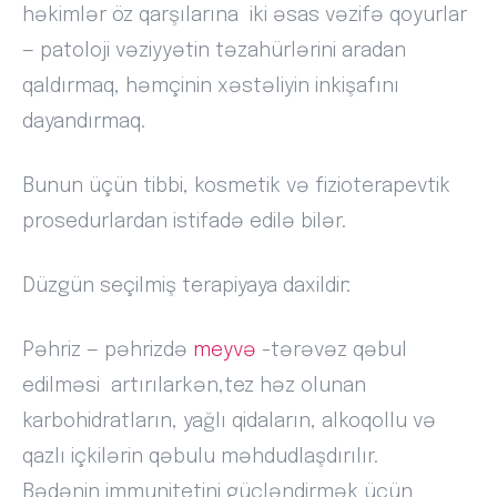
həkimlər öz qarşılarına iki əsas vəzifə qoyurlar
— patoloji vəziyyətin təzahürlərini aradan
qaldırmaq, həmçinin xəstəliyin inkişafını
dayandırmaq.
Bunun üçün tibbi, kosmetik və fizioterapevtik
prosedurlardan istifadə edilə bilər.
Düzgün seçilmiş terapiyaya daxildir:
Pəhriz — pəhrizdə
meyvə
-tərəvəz qəbul
edilməsi artırılarkən,tez həz olunan
karbohidratların, yağlı qidaların, alkoqollu və
qazlı içkilərin qəbulu məhdudlaşdırılır.
Bədənin immunitetini gücləndirmək üçün