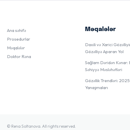
Məqalələr
Ana səhifə
Prosedurlar
Daxili və Xarici Gözəlliy
Məqalələr
Gözəlliyə Aparan Yol
Doktor Rəna
Sağlam Dəridən Kənar: 
Səhiyyə Məsləhətləri
Gözəllik Trendləri: 2025
Yanaşmaları
© Rena Soltanova. All rights reserved.