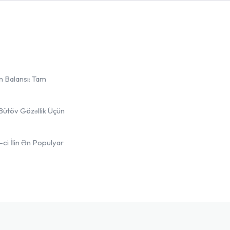
Menu
Menu
Ana səhifə
Ana səhifə
in Balansı: Tam
Prosedurlar
Prosedurlar
Məqalələr
Məqalələr
Bütöv Gözəllik Üçün
Doktor Rəna
Doktor Rəna
-ci İlin Ən Populyar