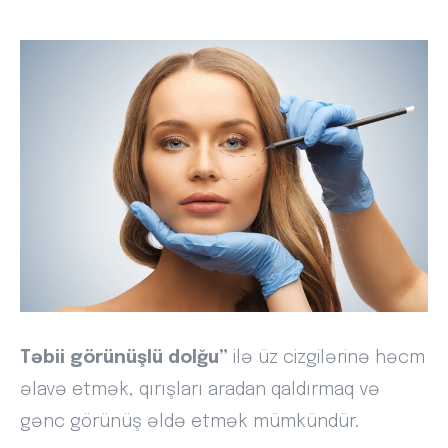
Təbii görünüşlü dolğu”
ilə üz cizgilərinə həcm
əlavə etmək, qırışları aradan qaldırmaq və
gənc görünüş əldə etmək mümkündür.