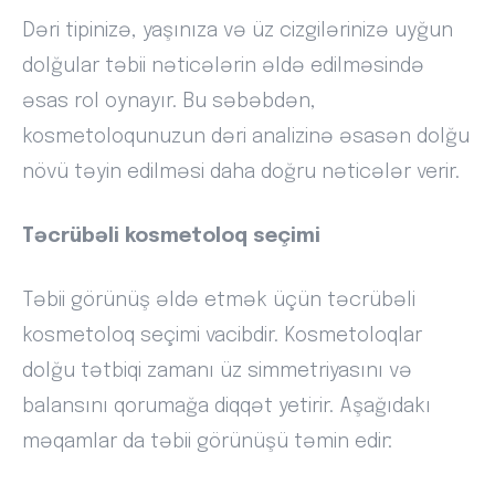
Dəri tipinizə, yaşınıza və üz cizgilərinizə uyğun
dolğular təbii nəticələrin əldə edilməsində
əsas rol oynayır. Bu səbəbdən,
kosmetoloqunuzun dəri analizinə əsasən dolğu
növü təyin edilməsi daha doğru nəticələr verir.
Təcrübəli kosmetoloq seçimi
Təbii görünüş əldə etmək üçün təcrübəli
kosmetoloq seçimi vacibdir. Kosmetoloqlar
dolğu tətbiqi zamanı üz simmetriyasını və
balansını qorumağa diqqət yetirir. Aşağıdakı
məqamlar da təbii görünüşü təmin edir: