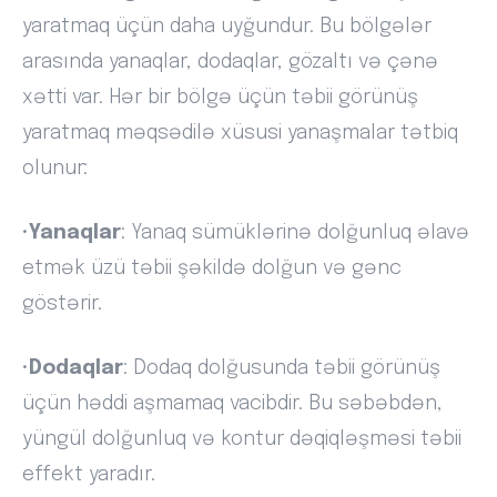
yaratmaq üçün daha uyğundur. Bu bölgələr
arasında yanaqlar, dodaqlar, gözaltı və çənə
xətti var. Hər bir bölgə üçün təbii görünüş
yaratmaq məqsədilə xüsusi yanaşmalar tətbiq
olunur:
•
Yanaqlar
: Yanaq sümüklərinə dolğunluq əlavə
etmək üzü təbii şəkildə dolğun və gənc
göstərir.
•
Dodaqlar
: Dodaq dolğusunda təbii görünüş
üçün həddi aşmamaq vacibdir. Bu səbəbdən,
yüngül dolğunluq və kontur dəqiqləşməsi təbii
effekt yaradır.