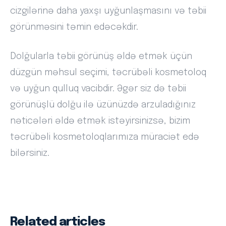
cizgilərinə daha yaxşı uyğunlaşmasını və təbii
görünməsini təmin edəcəkdir.
Dolğularla təbii görünüş əldə etmək üçün
düzgün məhsul seçimi, təcrübəli kosmetoloq
və uyğun qulluq vacibdir. Əgər siz də təbii
görünüşlü dolğu ilə üzünüzdə arzuladığınız
nəticələri əldə etmək istəyirsinizsə, bizim
təcrübəli kosmetoloqlarımıza müraciət edə
bilərsiniz.
Related articles