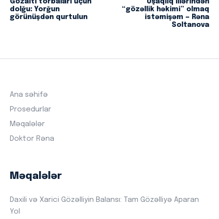
Gözaltı torbaları üçün
Uşaqlıq illərindən
dolğu: Yorğun
“gözəllik həkimi” olmaq
görünüşdən qurtulun
istəmişəm — Rəna
Soltanova
Ana səhifə
Prosedurlar
Məqalələr
Doktor Rəna
Məqalələr
Daxili və Xarici Gözəlliyin Balansı: Tam Gözəlliyə Aparan
Yol