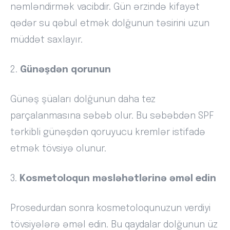
nəmləndirmək vacibdir. Gün ərzində kifayət
qədər su qəbul etmək dolğunun təsirini uzun
müddət saxlayır.
2.
Günəşdən qorunun
Günəş şüaları dolğunun daha tez
parçalanmasına səbəb olur. Bu səbəbdən SPF
tərkibli günəşdən qoruyucu kremlər istifadə
etmək tövsiyə olunur.
3.
Kosmetoloqun məsləhətlərinə əməl edin
Prosedurdan sonra kosmetoloqunuzun verdiyi
tövsiyələrə əməl edin. Bu qaydalar dolğunun üz