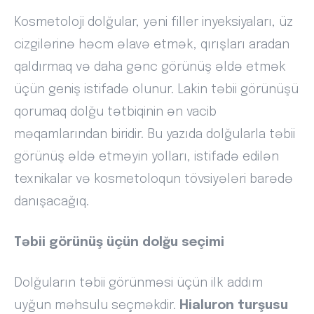
Kosmetoloji dolğular, yəni filler inyeksiyaları, üz
cizgilərinə həcm əlavə etmək, qırışları aradan
qaldırmaq və daha gənc görünüş əldə etmək
üçün geniş istifadə olunur. Lakin təbii görünüşü
qorumaq dolğu tətbiqinin ən vacib
məqamlarından biridir. Bu yazıda dolğularla təbii
görünüş əldə etməyin yolları, istifadə edilən
texnikalar və kosmetoloqun tövsiyələri barədə
danışacağıq.
Təbii görünüş üçün dolğu seçimi
Dolğuların təbii görünməsi üçün ilk addım
uyğun məhsulu seçməkdir.
Hialuron turşusu