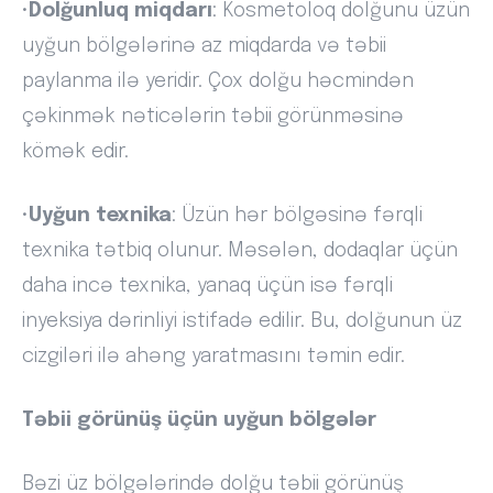
•
Dolğunluq miqdarı
: Kosmetoloq dolğunu üzün
uyğun bölgələrinə az miqdarda və təbii
paylanma ilə yeridir. Çox dolğu həcmindən
çəkinmək nəticələrin təbii görünməsinə
kömək edir.
•
Uyğun texnika
: Üzün hər bölgəsinə fərqli
texnika tətbiq olunur. Məsələn, dodaqlar üçün
daha incə texnika, yanaq üçün isə fərqli
inyeksiya dərinliyi istifadə edilir. Bu, dolğunun üz
cizgiləri ilə ahəng yaratmasını təmin edir.
Təbii görünüş üçün uyğun bölgələr
Bəzi üz bölgələrində dolğu təbii görünüş