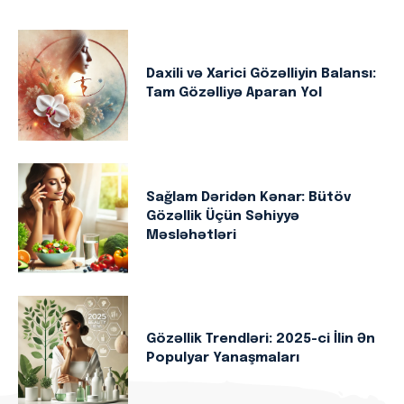
Daxili və Xarici Gözəlliyin Balansı:
Tam Gözəlliyə Aparan Yol
Sağlam Dəridən Kənar: Bütöv
Gözəllik Üçün Səhiyyə
Məsləhətləri
Gözəllik Trendləri: 2025-ci İlin Ən
Populyar Yanaşmaları