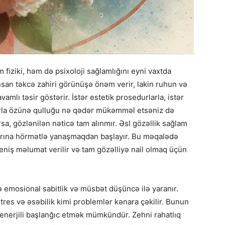
m fiziki, həm də psixoloji sağlamlığını eyni vaxtda
san təkcə zahiri görünüşə önəm verir, lakin ruhun və
mlı təsir göstərir. İstər estetik prosedurlarla, istər
arla özünə qulluğu nə qədər mükəmməl etsəniz də
a, gözlənilən nəticə tam alınmır. Əsl gözəllik sağlam
tlarına hörmətlə yanaşmaqdan başlayır. Bu məqalədə
geniş məlumat verilir və tam gözəlliyə nail olmaq üçün
də emosional sabitlik və müsbət düşüncə ilə yaranır.
stres və əsəbilik kimi problemlər kənara çəkilir. Bunun
 enerjili başlanğıc etmək mümkündür. Zehni rahatlıq