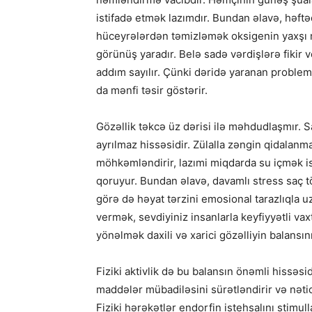
istifadə etmək lazımdır. Bundan əlavə, həftə
hüceyrələrdən təmizləmək oksigenin yaxşı 
görünüş yaradır. Belə sadə vərdişlərə fikir 
addım sayılır. Çünki dəridə yaranan probleml
da mənfi təsir göstərir.
Gözəllik təkcə üz dərisi ilə məhdudlaşmır. 
ayrılmaz hissəsidir. Zülalla zəngin qidalanma
möhkəmləndirir, lazımi miqdarda su içmək isə 
qoruyur. Bundan əlavə, davamlı stress saç t
görə də həyat tərzini emosional tarazlıqla u
vermək, sevdiyiniz insanlarla keyfiyyətli va
yönəlmək daxili və xarici gözəlliyin balansı
Fiziki aktivlik də bu balansın önəmli hissəsi
maddələr mübadiləsini sürətləndirir və nəti
Fiziki hərəkətlər endorfin istehsalını stimul