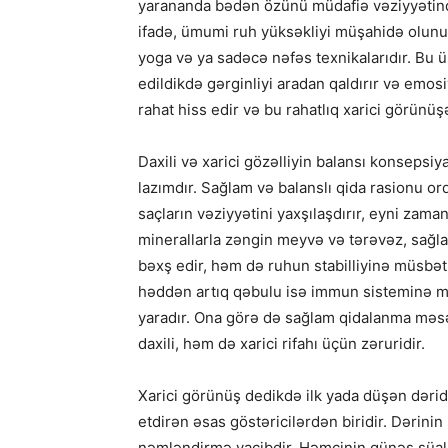
yarananda bədən özünü müdafiə vəziyyətindən
ifadə, ümumi ruh yüksəkliyi müşahidə olunur.
yoga və ya sadəcə nəfəs texnikalarıdır. Bu 
edildikdə gərginliyi aradan qaldırır və emosi
rahat hiss edir və bu rahatlıq xarici görünüş
Daxili və xarici gözəlliyin balansı konseps
lazımdır. Sağlam və balanslı qida rasionu orq
saçların vəziyyətini yaxşılaşdırır, eyni zaman
minerallarla zəngin meyvə və tərəvəz, sağl
bəxş edir, həm də ruhun stabilliyinə müsbət t
həddən artıq qəbulu isə immun sisteminə mə
yaradır. Ona görə də sağlam qidalanma məsə
daxili, həm də xarici rifahı üçün zəruridir.
Xarici görünüş dedikdə ilk yada düşən dərid
etdirən əsas göstəricilərdən biridir. Dərini
nəmləndirmə vacibdir. Həmçinin günəş şüala