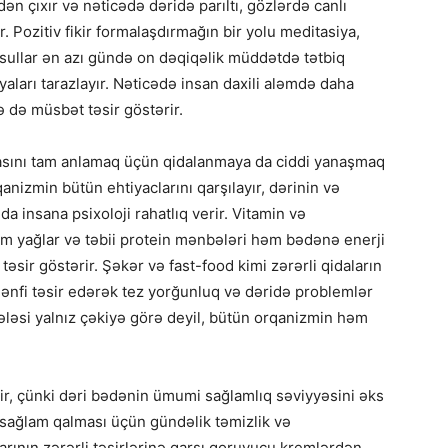
 çıxır və nəticədə dəridə parıltı, gözlərdə canlı
 Pozitiv fikir formalaşdırmağın bir yolu meditasiya,
üsullar ən azı gündə on dəqiqəlik müddətdə tətbiq
yaları tarazlayır. Nəticədə insan daxili aləmdə daha
ə də müsbət təsir göstərir.
iyasını tam anlamaq üçün qidalanmaya da ciddi yanaşmaq
anizmin bütün ehtiyaclarını qarşılayır, dərinin və
da insana psixoloji rahatlıq verir. Vitamin və
am yağlar və təbii protein mənbələri həm bədənə enerji
əsir göstərir. Şəkər və fast-food kimi zərərli qidaların
nfi təsir edərək tez yorğunluq və dəridə problemlər
ləsi yalnız çəkiyə görə deyil, bütün orqanizmin həm
ir, çünki dəri bədənin ümumi sağlamlıq səviyyəsini əks
n sağlam qalması üçün gündəlik təmizlik və
rının zərərli təsirlərinə qarşı qoruyucu kremlərdən