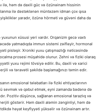
sı ilə, həm də daxili güc və özünəinam hissinin
alanma ilə dəstəklənən müntəzəm idman çox qısa
işikliklər yaradır, özünə hörməti və güvəni daha da
də yuxunun xüsusi yeri vardır. Orqanizm gecə vaxtı
ərəcədə yatmadıqda immun sistemi zəifləyir, hormonal
əti pisləşir. Xroniki yuxu çatışmazlığı nəticəsində
qocalma prosesi müşahidə olunur. Zehni və fiziki olaraq
tli yuxu rejimi tövsiyə edilir. Bu, daxili və xarici
jili və təravətli şəkildə başlamağınızı təmin edir.
sanın emosional tələbatları ilə fiziki ehtiyaclarının
ünü sevmək və qəbul etmək, eyni zamanda bədənə də
ıdır. Pozitiv düşüncə, sağlanan emosional tarazlıq və
rjili göstərir. Həm daxili aləmin zənginliyi, həm də
etdikdə həyat keyfiyyəti yüksəlir və özünəinam artır.