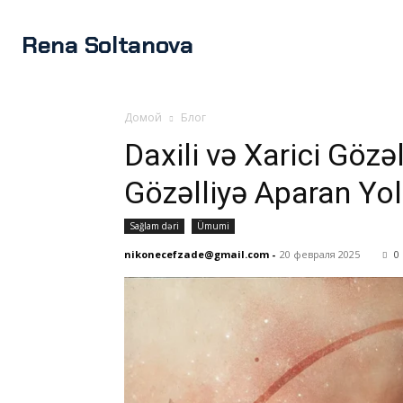
Rena Soltanova
Домой
Блог
Daxili və Xarici Gözə
Gözəlliyə Aparan Yol
Sağlam dəri
Ümumi
nikonecefzade@gmail.com
-
20 февраля 2025
0