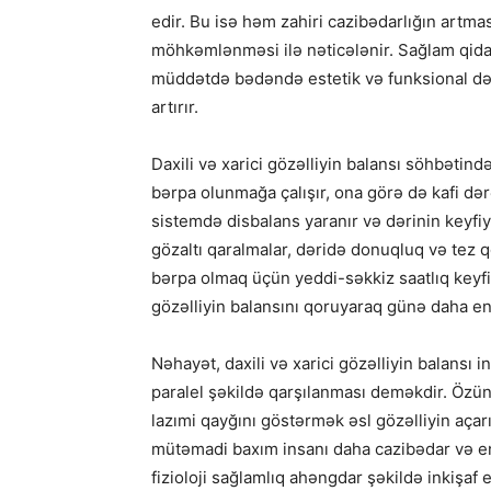
edir. Bu isə həm zahiri cazibədarlığın artma
möhkəmlənməsi ilə nəticələnir. Sağlam qid
müddətdə bədəndə estetik və funksional dəy
artırır.
Daxili və xarici gözəlliyin balansı söhbətin
bərpa olunmağa çalışır, ona görə də kafi d
sistemdə disbalans yaranır və dərinin keyfiyy
gözaltı qaralmalar, dəridə donuqluq və tez 
bərpa olmaq üçün yeddi-səkkiz saatlıq keyfiyyə
gözəlliyin balansını qoruyaraq günə daha ener
Nəhayət, daxili və xarici gözəlliyin balansı in
paralel şəkildə qarşılanması deməkdir. Öz
lazımi qayğını göstərmək əsl gözəlliyin açar
mütəmadi baxım insanı daha cazibədar və ene
fizioloji sağlamlıq ahəngdar şəkildə inkişaf 