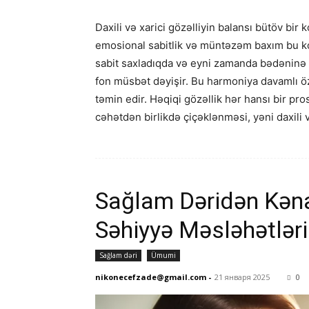
Daxili və xarici gözəlliyin balansı bütöv bi
emosional sabitlik və müntəzəm baxım bu kons
sabit saxladıqda və eyni zamanda bədəninə 
fon müsbət dəyişir. Bu harmoniya davamlı 
təmin edir. Həqiqi gözəllik hər hansı bir pr
cəhətdən birlikdə çiçəklənməsi, yəni daxili və
Sağlam Dəridən Kəna
Səhiyyə Məsləhətləri
Sağlam dəri
Ümumi
nikonecefzade@gmail.com
-
21 января 2025
0