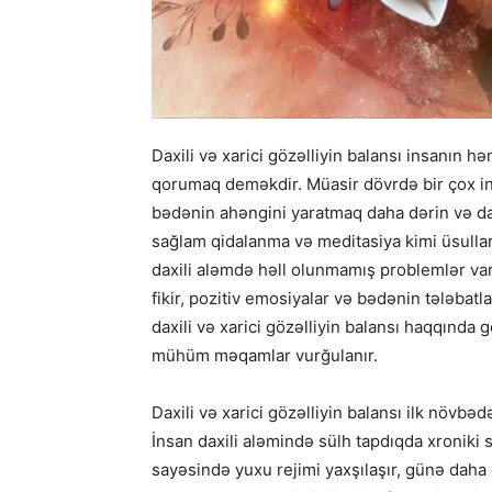
Daxili və xarici gözəlliyin balansı insanın hə
qorumaq deməkdir. Müasir dövrdə bir çox in
bədənin ahəngini yaratmaq daha dərin və dava
sağlam qidalanma və meditasiya kimi üsull
daxili aləmdə həll olunmamış problemlər vars
fikir, pozitiv emosiyalar və bədənin tələba
daxili və xarici gözəlliyin balansı haqqında 
mühüm məqamlar vurğulanır.
Daxili və xarici gözəlliyin balansı ilk növbə
İnsan daxili aləmində sülh tapdıqda xroniki 
sayəsində yuxu rejimi yaxşılaşır, günə daha