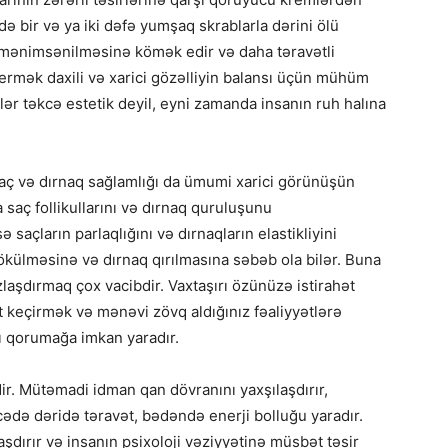
də bir və ya iki dəfə yumşaq skrablarla dərini ölü
mənimsənilməsinə kömək edir və daha təravətli
vermək daxili və xarici gözəlliyin balansı üçün mühüm
ər təkcə estetik deyil, eyni zamanda insanın ruh halına
Saç və dırnaq sağlamlığı da ümumi xarici görünüşün
 saç follikullarını və dırnaq quruluşunu
saçların parlaqlığını və dırnaqların elastikliyini
ökülməsinə və dırnaq qırılmasına səbəb ola bilər. Buna
zlaşdırmaq çox vacibdir. Vaxtaşırı özünüzə istirahət
xt keçirmək və mənəvi zövq aldığınız fəaliyyətlərə
nı qorumağa imkan yaradır.
dir. Mütəmadi idman qan dövranını yaxşılaşdırır,
cədə dəridə təravət, bədəndə enerji bolluğu yaradır.
laşdırır və insanın psixoloji vəziyyətinə müsbət təsir