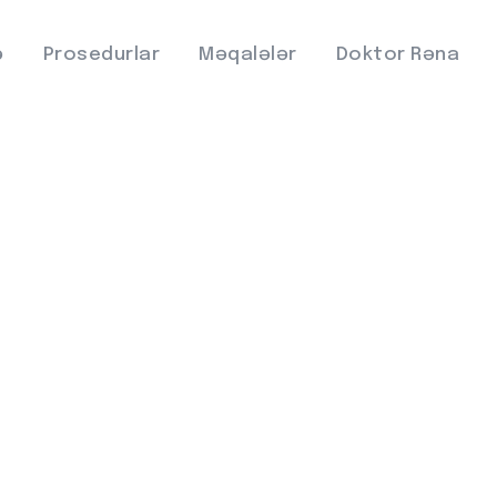
ə
Prosedurlar
Məqalələr
Doktor Rəna