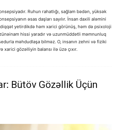
r konsepsiyadır. Ruhun rahatlığı, sağlam bədən, yüksək
epsiyanın əsas daşları sayılır. İnsan daxili aləmini
diqqət yetirdikdə həm xarici görünüş, həm də psixoloji
özünəinam hissi yaradır və uzunmüddətli məmnunluq
osedurla məhdudlaşa bilməz. O, insanın zehni və fiziki
 xarici gözəlliyin balansı ilə üzə çıxır.
r: Bütöv Gözəllik Üçün