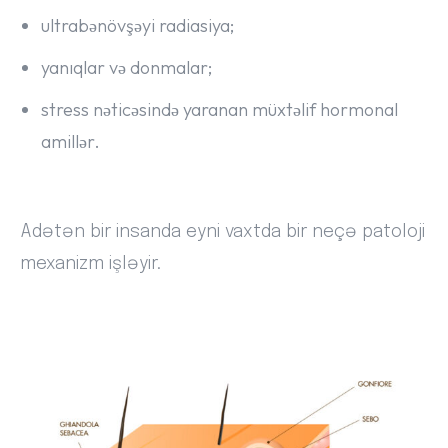
ultrabənövşəyi radiasiya;
yanıqlar və donmalar;
stress nəticəsində yaranan müxtəlif hormonal
amillər.
Adətən bir insanda eyni vaxtda bir neçə patoloji
mexanizm işləyir.