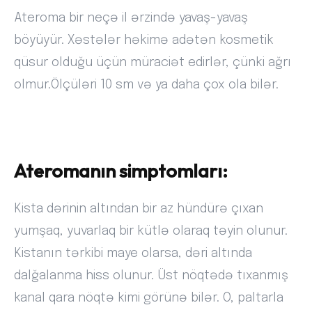
Ateroma bir neçə il ərzində yavaş-yavaş
böyüyür. Xəstələr həkimə adətən kosmetik
qüsur olduğu üçün müraciət edirlər, çünki ağrı
olmur.Ölçüləri 10 sm və ya daha çox ola bilər.
Ateromanın simptomları:
Kista dərinin altından bir az hündürə çıxan
yumşaq, yuvarlaq bir kütlə olaraq təyin olunur.
Kistanın tərkibi maye olarsa, dəri altında
dalğalanma hiss olunur. Üst nöqtədə tıxanmış
kanal qara nöqtə kimi görünə bilər. O, paltarla