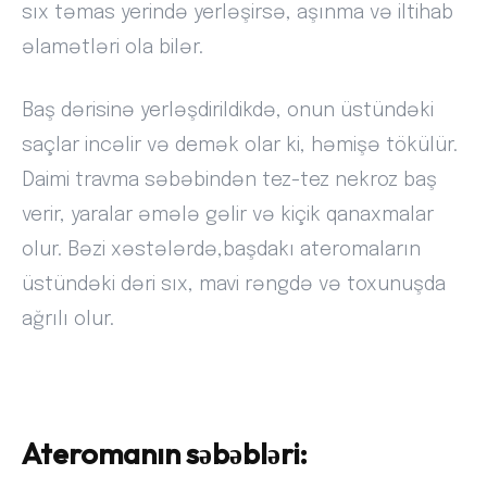
sıx təmas yerində yerləşirsə, aşınma və iltihab
əlamətləri ola bilər.
Baş dərisinə yerləşdirildikdə, onun üstündəki
saçlar incəlir və demək olar ki, həmişə tökülür.
Daimi travma səbəbindən tez-tez nekroz baş
verir, yaralar əmələ gəlir və kiçik qanaxmalar
olur. Bəzi xəstələrdə,başdakı ateromaların
üstündəki dəri sıx, mavi rəngdə və toxunuşda
ağrılı olur.
Ateromanın səbəbləri: