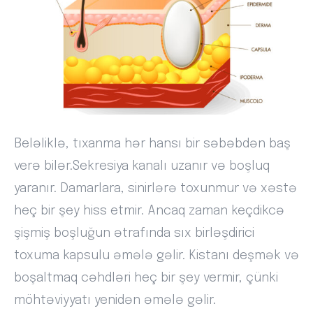
Beləliklə, tıxanma hər hansı bir səbəbdən baş
verə bilər.Sekresiya kanalı uzanır və boşluq
yaranır. Damarlara, sinirlərə toxunmur və xəstə
heç bir şey hiss etmir. Ancaq zaman keçdikcə
şişmiş boşluğun ətrafında sıx birləşdirici
toxuma kapsulu əmələ gəlir. Kistanı deşmək və
boşaltmaq cəhdləri heç bir şey vermir, çünki
möhtəviyyatı yenidən əmələ gəlir.