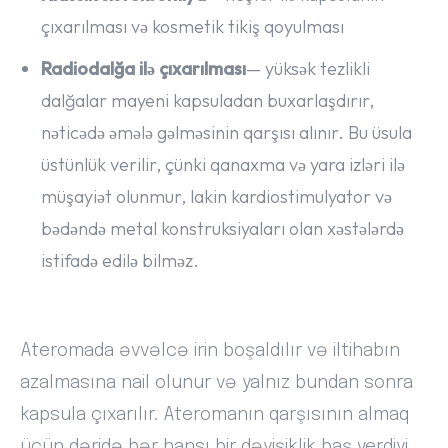
çıxarılması və kosmetik tikiş qoyulması
Radiodalğa ilə çıxarılması
— yüksək tezlikli
dalğalar mayeni kapsuladan buxarlaşdırır,
nəticədə əmələ gəlməsinin qarşısı alınır. Bu üsula
üstünlük verilir, çünki qanaxma və yara izləri ilə
müşayiət olunmur, lakin kardiostimulyator və
bədəndə metal konstruksiyaları olan xəstələrdə
istifadə edilə bilməz.
Ateromada əvvəlcə irin boşaldılır və iltihabın
azalmasına nail olunur və yalnız bundan sonra
kapsula çıxarılır. Ateromanın qarşısının almaq
üçün dəridə hər hansı bir dəyişiklik baş verdiyi