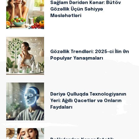
Sağlam Dəridən Kənar: Bütöv
Gözəllik Üçün Səhiyyə
Məsləhətləri
Gözəllik Trendləri: 2025-ci İlin Ən
Populyar Yanaşmaları
Dəriyə Qulluqda Texnologiyanın
Yeri: Ağıllı Qacetlər və Onların
Faydaları