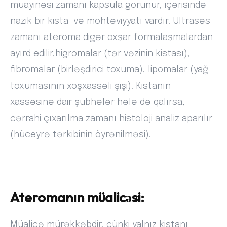
müayinəsi zamanı kapsula görünür, içərisində
nazik bir kista və möhtəviyyatı vardır. Ultrasəs
zamanı ateroma digər oxşar formalaşmalardan
ayırd edilir,higromalar (tər vəzinin kistası),
fibromalar (birləşdirici toxuma), lipomalar (yağ
toxumasının xoşxassəli şişi). Kistanın
xassəsinə dair şübhələr hələ də qalırsa,
cərrahi çıxarılma zamanı histoloji analiz aparılır
(hüceyrə tərkibinin öyrənilməsi).
Ateromanın müalicəsi:
Müalicə mürəkkəbdir, çünki yalnız kistanı