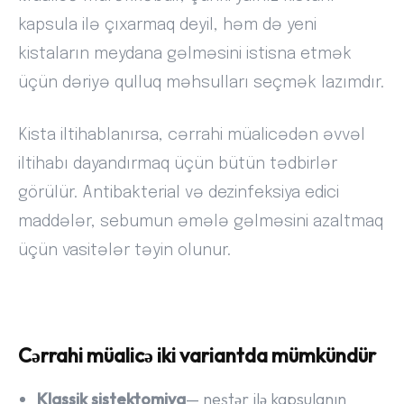
kapsula ilə çıxarmaq deyil, həm də yeni
kistaların meydana gəlməsini istisna etmək
üçün dəriyə qulluq məhsulları seçmək lazımdır.
Kista iltihablanırsa, cərrahi müalicədən əvvəl
iltihabı dayandırmaq üçün bütün tədbirlər
görülür. Antibakterial və dezinfeksiya edici
maddələr, sebumun əmələ gəlməsini azaltmaq
üçün vasitələr təyin olunur.
Cərrahi müalicə iki variantda mümkündür
Klassik sistektomiya
— neştər ilə kapsulanın