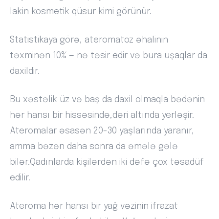
lakin kosmetik qüsur kimi görünür.
Statistikaya görə, ateromatoz əhalinin
təxminən 10% — nə təsir edir və bura uşaqlar da
daxildir.
Bu xəstəlik üz və baş da daxil olmaqla bədənin
hər hansı bir hissəsində,dəri altında yerləşir.
Ateromalar əsasən 20-30 yaşlarında yaranır,
amma bəzən daha sonra da əmələ gələ
bilər.Qadınlarda kişilərdən iki dəfə çox təsadüf
edilir.
Ateroma hər hansı bir yağ vəzinin ifrazat