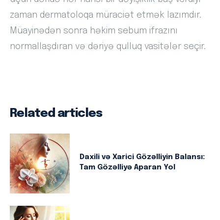
zaman dermatoloqa müraciət etmək lazımdır.
Müayinədən sonra həkim sebum ifrazını
normallaşdıran və dəriyə qulluq vasitələr seçir.
Related articles
Daxili və Xarici Gözəlliyin Balansı:
Tam Gözəlliyə Aparan Yol