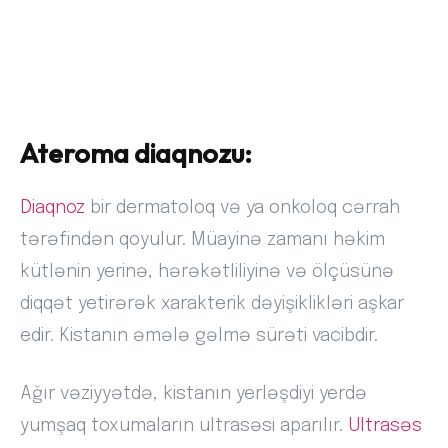
Ateroma diaqnozu:
Diaqnoz
bir dermatoloq və ya onkoloq cərrah
tərəfindən qoyulur. Müayinə zamanı həkim
kütlənin yerinə, hərəkətliliyinə və ölçüsünə
diqqət yetirərək xarakterik dəyişiklikləri aşkar
edir. Kistanın əmələ gəlmə sürəti vacibdir.
Ağır vəziyyətdə, kistanın yerləşdiyi yerdə
yumşaq toxumaların ultrasəsi aparılır.
Ultrasəs