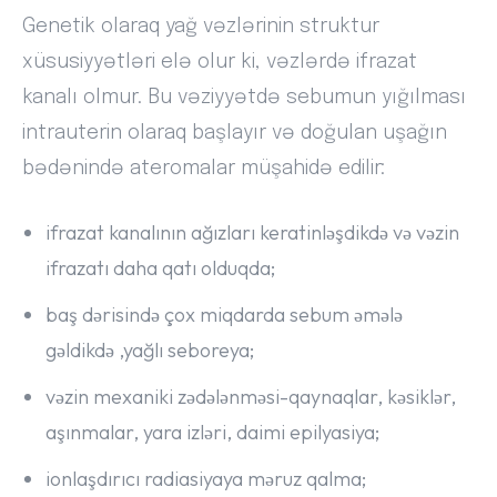
Genetik olaraq yağ vəzlərinin struktur
xüsusiyyətləri elə olur ki, vəzlərdə ifrazat
kanalı olmur. Bu vəziyyətdə sebumun yığılması
intrauterin olaraq başlayır və doğulan uşağın
bədənində ateromalar müşahidə edilir:
ifrazat kanalının ağızları keratinləşdikdə və vəzin
ifrazatı daha qatı olduqda;
baş dərisində çox miqdarda sebum əmələ
gəldikdə ,yağlı seboreya;
vəzin mexaniki zədələnməsi-qaynaqlar, kəsiklər,
aşınmalar, yara izləri, daimi epilyasiya;
ionlaşdırıcı radiasiyaya məruz qalma;