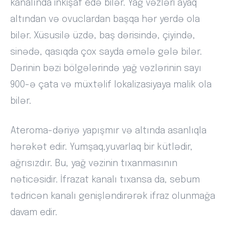
kanalında inkişaf edə bilər. Yağ vəzləri ayaq
altından və ovuclardan başqa hər yerdə ola
bilər. Xüsusilə üzdə, baş dərisində, çiyində,
sinədə, qasıqda çox sayda əmələ gələ bilər.
Dərinin bəzi bölgələrində yağ vəzlərinin sayı
900-ə çata və müxtəlif lokalizasiyaya malik ola
bilər.
Ateroma-dəriyə yapışmır və altında asanlıqla
hərəkət edir. Yumşaq,yuvarlaq bir kütlədir,
ağrısızdır. Bu, yağ vəzinin tıxanmasının
nəticəsidir. İfrazat kanalı tıxansa da, sebum
tədricən kanalı genişləndirərək ifraz olunmağa
davam edir.