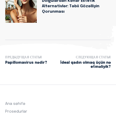
Dolğulardan Kənar Estetik
Alternativlər: Təbii Gözəlliyin
Qorunması
ПРЕДЫДУЩАЯ СТАТЬЯ
СЛЕДУЮЩАЯ СТАТЬЯ
Papillomavirus nədir?
İdeal qadın olmaq üçün nə
etməliyik?
Ana səhifə
Prosedurlar