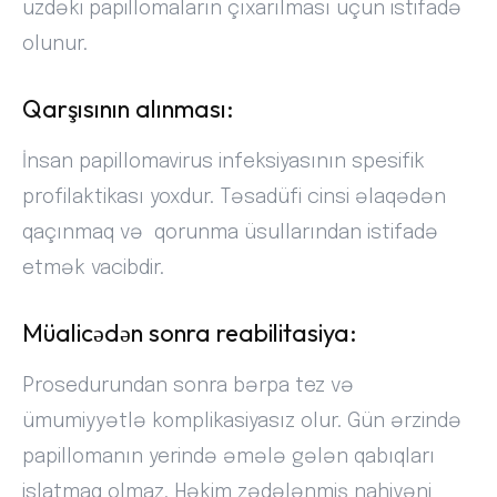
üzdəki papillomaların çıxarılması üçün istifadə
olunur.
Qarşısının alınması:
İnsan papillomavirus infeksiyasının spesifik
profilaktikası yoxdur. Təsadüfi cinsi əlaqədən
qaçınmaq və qorunma üsullarından istifadə
etmək vacibdir.
Müalicədən sonra reabilitasiya:
Prosedurundan sonra bərpa tez və
ümumiyyətlə komplikasiyasız olur. Gün ərzində
papillomanın yerində əmələ gələn qabıqları
islatmaq olmaz. Həkim zədələnmiş nahiyəni