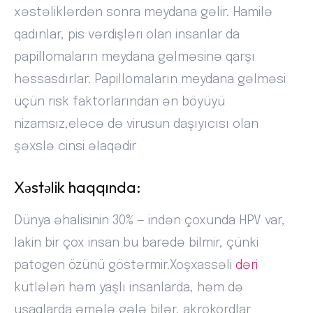
xəstəliklərdən sonra meydana gəlir. Hamilə
qadınlar, pis vərdişləri olan insanlar da
papillomaların meydana gəlməsinə qarşı
həssasdırlar. Papillomaların meydana gəlməsi
üçün risk faktorlarından ən böyüyü
nizamsız,eləcə də virusun daşıyıcısı olan
şəxslə cinsi əlaqədir
Xəstəlik haqqında:
Dünya əhalisinin 30% — indən çoxunda HPV var,
lakin bir çox insan bu barədə bilmir, çünki
patogen özünü göstərmir.Xoşxassəli
dəri
kütlələri həm yaşlı insanlarda, həm də
uşaqlarda əmələ gələ bilər, akrokordlar