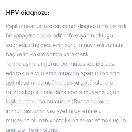
HPV diaqnozu:
Papillomavirus infeksiyasının diaqnozu hərtərəfli
bir yanaşma tələb edir. İnfeksiyanın olduğu
şübhəsi,artıq xəstənin xarici müayinəsi zamanı
baş verir: Həkim dəridə xarakterik
formalaşmalar görür. Dermatoskop istifadə
edərək,əlavə olaraq müayinə aparılır.Təbiətini
aydınlaşdırmaq üçün biopsiya götürülə bilər.
(mikroskop altında daha sonra müayinə üçün
kiçik bir toxuma nümunəsi)Bundan əlavə,
immun sistemin vəziyyətini öyrənmək,
müşayiət olunan xəstəlikləri aşkar etmək üçün
analizlər təyin olunur.