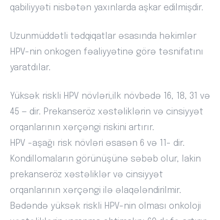
qabiliyyəti nisbətən yaxınlarda aşkar edilmişdir.
Uzunmüddətli tədqiqatlar əsasında həkimlər
HPV-nin onkogen fəaliyyətinə görə təsnifatını
yaratdılar.
Yüksək riskli HPV növləri,ilk növbədə 16, 18, 31 və
45 — dir. Prekanseröz xəstəliklərin və cinsiyyət
orqanlarının xərçəngi riskini artırır.
HPV -aşağı risk növləri əsasən 6 və 11- dir.
Kondillomaların görünüşünə səbəb olur, lakin
prekanseröz xəstəliklər və cinsiyyət
orqanlarının xərçəngi ilə əlaqələndirilmir.
Bədəndə yüksək riskli HPV-nin olması onkoloji