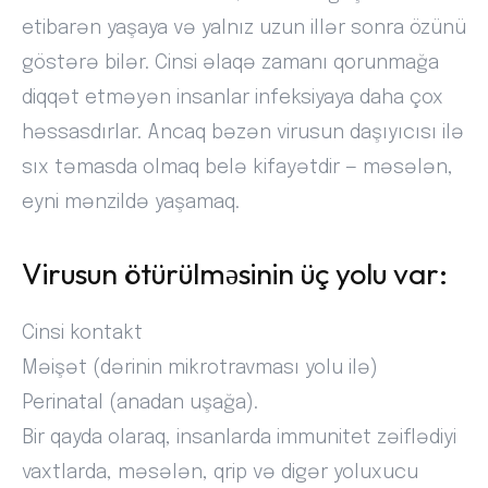
etibarən yaşaya və yalnız uzun illər sonra özünü
göstərə bilər. Cinsi əlaqə zamanı qorunmağa
diqqət etməyən insanlar infeksiyaya daha çox
həssasdırlar. Ancaq bəzən virusun daşıyıcısı ilə
sıx təmasda olmaq belə kifayətdir — məsələn,
eyni mənzildə yaşamaq.
Virusun ötürülməsinin üç yolu var:
Cinsi kontakt
Məişət (dərinin mikrotravması yolu ilə)
Perinatal (anadan uşağa).
Bir qayda olaraq, insanlarda immunitet zəiflədiyi
vaxtlarda, məsələn, qrip və digər yoluxucu