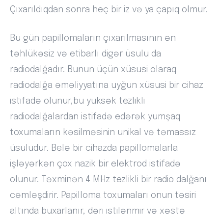
Çıxarıldıqdan sonra heç bir iz və ya çapıq olmur.
Bu gün papillomaların çıxarılmasının ən
təhlükəsiz və etibarlı digər üsulu da
radiodalğadır. Bunun üçün xüsusi olaraq
radiodalğa əməliyyatına uyğun xüsusi bir cihaz
istifadə olunur,bu yüksək tezlikli
radiodalğalardan istifadə edərək yumşaq
toxumaların kəsilməsinin unikal və təmassız
üsuludur. Belə bir cihazda papillomalarla
işləyərkən çox nazik bir elektrod istifadə
olunur. Təxminən 4 MHz tezlikli bir radio dalğanı
cəmləşdirir. Papilloma toxumaları onun təsiri
altında buxarlanır, dəri istilənmir və xəstə