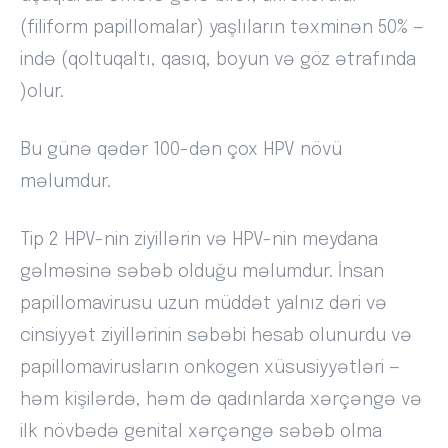
(filiform papillomalar) yaşlıların təxminən 50% —
ində (qoltuqaltı, qasıq, boyun və göz ətrafında
)olur.
Bu günə qədər 100-dən çox HPV növü
məlumdur.
Tip 2 HPV-nin ziyillərin və HPV-nin meydana
gəlməsinə səbəb olduğu məlumdur. İnsan
papillomavirusu uzun müddət yalnız dəri və
cinsiyyət ziyillərinin səbəbi hesab olunurdu və
papillomavirusların onkogen xüsusiyyətləri —
həm kişilərdə, həm də qadınlarda xərçəngə və
ilk növbədə genital xərçəngə səbəb olma