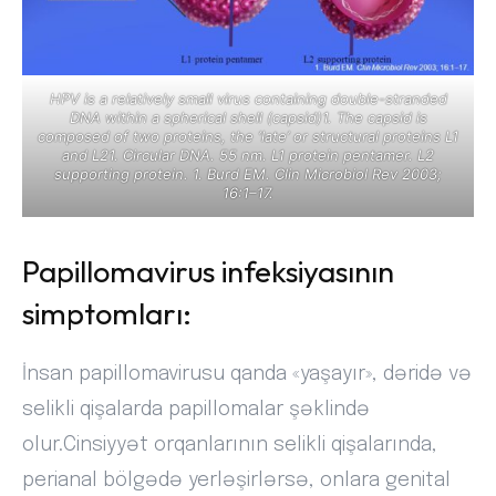
HPV is a relatively small virus containing double-stranded
DNA within a spherical shell (capsid)1. The capsid is
composed of two proteins, the ‘late’ or structural proteins L1
and L21. Circular DNA. 55 nm. L1 protein pentamer. L2
supporting protein. 1. Burd EM. Clin Microbiol Rev 2003;
16:1–17.
Papillomavirus infeksiyasının
simptomları:
İnsan papillomavirusu qanda «yaşayır», dəridə və
selikli qişalarda papillomalar şəklində
olur.Cinsiyyət orqanlarının selikli qişalarında,
perianal bölgədə yerləşirlərsə, onlara genital