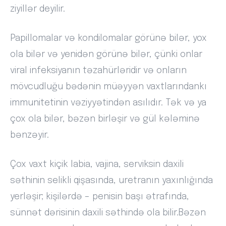
ziyillər deyilir.
Papillomalar və kondilomalar görünə bilər, yox
ola bilər və yenidən görünə bilər, çünki onlar
viral infeksiyanın təzahürləridir və onların
mövcudluğu bədənin müəyyən vaxtlarındankı
immunitetinin vəziyyətindən asılıdır. Tək və ya
çox ola bilər, bəzən birləşir və gül kələminə
bənzəyir.
Çox vaxt kiçik labia, vajina, serviksin daxili
səthinin selikli qişasında, uretranın yaxınlığında
yerləşir; kişilərdə – penisin başı ətrafında,
sünnət dərisinin daxili səthində ola bilir.Bəzən