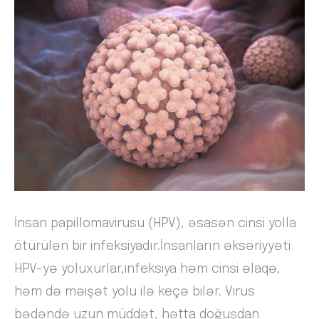
İnsan papillomavirusu (HPV), əsasən cinsi yolla
ötürülən bir infeksiyadır.İnsanların əksəriyyəti
HPV-yə yoluxurlar,infeksiya həm cinsi əlaqə,
həm də məişət yolu ilə keçə bilər. Virus
bədəndə uzun müddət, hətta doğuşdan