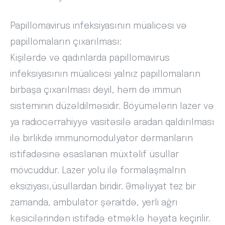
Papillomavirus infeksiyasının müalicəsi və
papillomaların çıxarılması:
Kişilərdə və qadınlarda papillomavirus
infeksiyasının müalicəsi yalnız papillomaların
birbaşa çıxarılması deyil, həm də immun
sisteminin düzəldilməsidir. Böyümələrin lazer və
ya radiocərrahiyyə vasitəsilə aradan qaldırılması
ilə birlikdə immunomodulyator dərmanların
istifadəsinə əsaslanan müxtəlif üsullar
mövcuddur. Lazer yolu ilə formalaşmalrın
eksiziyası,üsullardan biridir. Əməliyyat tez bir
zamanda, ambulator şəraitdə, yerli ağrı
kəsicilərindən istifadə etməklə həyata keçirilir.