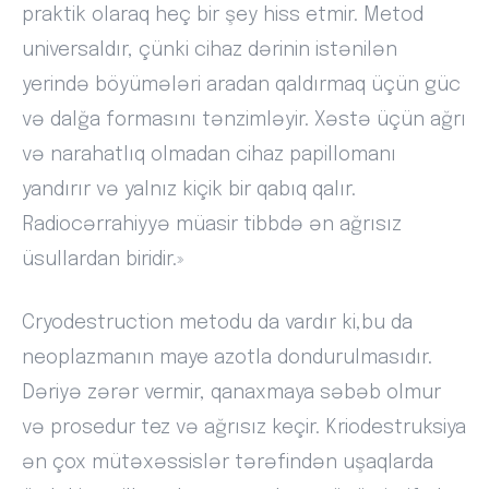
praktik olaraq heç bir şey hiss etmir. Metod
universaldır, çünki cihaz dərinin istənilən
yerində böyümələri aradan qaldırmaq üçün güc
və dalğa formasını tənzimləyir. Xəstə üçün ağrı
və narahatlıq olmadan cihaz papillomanı
yandırır və yalnız kiçik bir qabıq qalır.
Radiocərrahiyyə müasir tibbdə ən ağrısız
üsullardan biridir.»
Cryodestruction metodu da vardır ki,bu da
neoplazmanın maye azotla dondurulmasıdır.
Dəriyə zərər vermir, qanaxmaya səbəb olmur
və prosedur tez və ağrısız keçir. Kriodestruksiya
ən çox mütəxəssislər tərəfindən uşaqlarda