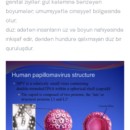
genital ziyillər: gül kələminə bənzəyən
böyümələr; ümumiyyətlə cinsiyyət bölgəsində
olur;
düz: adətən insanların üz və boyun nahiyəsində
inkişaf edir, dəridən hündürə qalxmayan düz bir
quruluşdur.