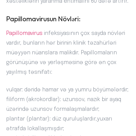
xəstəliklərin yaranma ehtimalını 60 dəfə artırır.
Papillomavirusun Növləri:
Papillomavirus
infeksiyasının çox sayda növləri
vardır, bunların hər birinin klinik təzahürləri
müəyyən nüanslara malikdir. Papillomaların
görünüşünə və yerləşməsinə görə ən çox
yayılmış təsnifatı:
vulqar: dəridə hamar və ya yumru böyümələrdir;
filiform (akrokordlar): uzunsov, nazik bir ayaq
üzərində uzunsov formalaşmalardır;
plantar (plantar): düz quruluşlardır,yuxarı
ətrafda lokallaşmışdır;