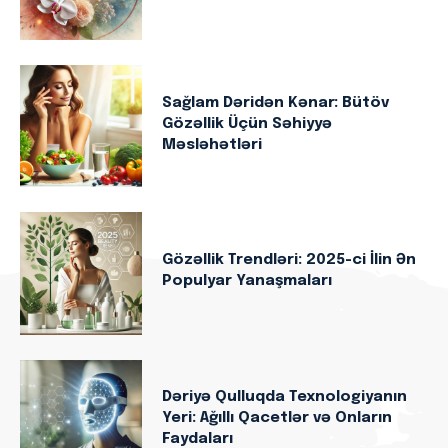
Sağlam Dəridən Kənar: Bütöv
Gözəllik Üçün Səhiyyə
Məsləhətləri
Gözəllik Trendləri: 2025-ci İlin Ən
Populyar Yanaşmaları
Dəriyə Qulluqda Texnologiyanın
Yeri: Ağıllı Qacetlər və Onların
Faydaları