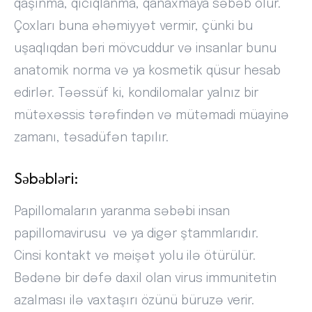
qaşınma, qıcıqlanma, qanaxmaya səbəb olur.
Çoxları buna əhəmiyyət vermir, çünki bu
uşaqlıqdan bəri mövcuddur və insanlar bunu
anatomik norma və ya kosmetik qüsur hesab
edirlər. Təəssüf ki, kondilomalar yalnız bir
mütəxəssis tərəfindən və mütəmadi müayinə
zamanı, təsadüfən tapılır.
Səbəbləri:
Papillomaların yaranma səbəbi insan
papillomavirusu və ya digər ştammlarıdır.
Cinsi kontakt və məişət yolu ilə ötürülür.
Bədənə bir dəfə daxil olan virus immunitetin
azalması ilə vaxtaşırı özünü büruzə verir.