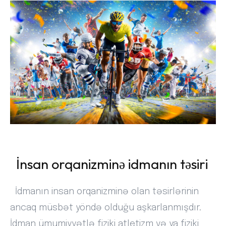
İnsan orqanizminə idmanın təsiri
İdmanın
insan orqanizminə olan təsirlərinin
ancaq müsbət yöndə olduğu aşkarlanmışdır.
İdman ümumiyyətlə fiziki atletizm və ya fiziki