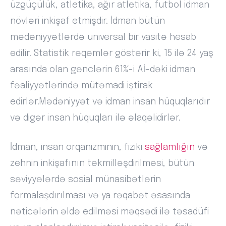
üzgüçülük, atletika, ağır atletika, futbol idman
növləri inkişaf etmişdir. İdman bütün
mədəniyyətlərdə universal bir vasitə hesab
edilir. Statistik rəqəmlər göstərir ki, 15 ilə 24 yaş
arasında olan gənclərin 61%-i Aİ-dəki idman
fəaliyyətlərində mütəmadi iştirak
edirlər.Mədəniyyət və idman insan hüquqlarıdır
və digər insan hüquqları ilə əlaqəlidirlər.
İdman, insan orqanizminin, fiziki
sağlamlığın
və
zehnin inkişafının təkmilləşdirilməsi, bütün
səviyyələrdə sosial münasibətlərin
formalaşdırılması və ya rəqabət əsasında
nəticələrin əldə edilməsi məqsədi ilə təsadüfi