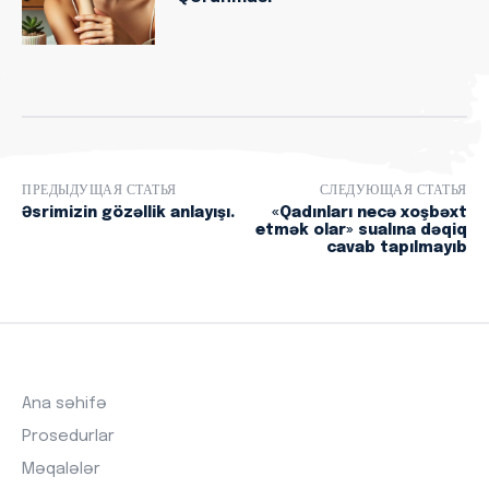
ПРЕДЫДУЩАЯ СТАТЬЯ
СЛЕДУЮЩАЯ СТАТЬЯ
Əsrimizin gözəllik anlayışı.
«Qadınları necə xoşbəxt
etmək olar» sualına dəqiq
cavab tapılmayıb
Ana səhifə
Prosedurlar
Məqalələr