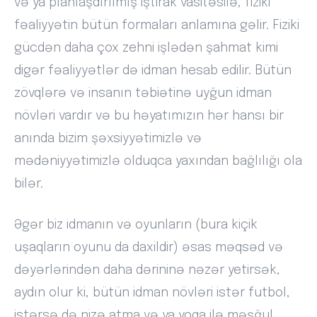
və ya planlaşdırılmış iştirak vasitəsilə, fiziki
fəaliyyətin bütün formaları anlamına gəlir. Fiziki
gücdən daha çox zehni işlədən şahmat kimi
digər fəaliyyətlər də idman hesab edilir. Bütün
zövqlərə və insanın təbiətinə uyğun idman
növləri vardır və bu həyatımızın hər hansı bir
anında bizim şəxsiyyətimizlə və
mədəniyyətimizlə olduqca yaxından bağlılığı ola
bilər.
Əgər biz idmanın və oyunların (bura kiçik
uşaqların oyunu da daxildir) əsas məqsəd və
dəyərlərindən daha dərininə nəzər yetirsək,
aydın olur ki, bütün idman növləri istər futbol,
istərsə də nizə atma və ya yoqa ilə məşğul