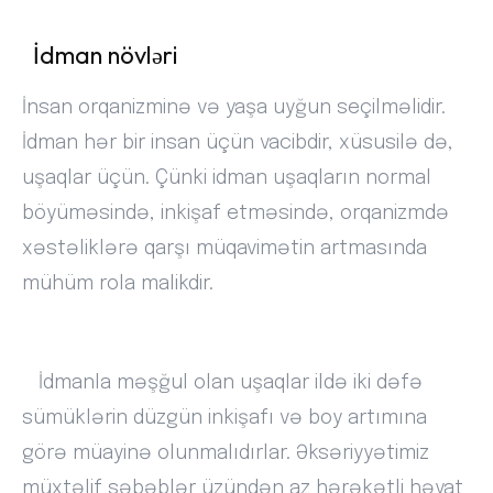
İdman növləri
İnsan orqanizminə və yaşa uyğun seçilməlidir.
İdman hər bir insan üçün vacibdir, xüsusilə də,
uşaqlar üçün. Çünki idman uşaqların normal
böyüməsində, inkişaf etməsində, orqanizmdə
xəstəliklərə qarşı müqavimətin artmasında
mühüm rola malikdir.
İdmanla məşğul olan uşaqlar ildə iki dəfə
sümüklərin düzgün inkişafı və boy artımına
görə müayinə olunmalıdırlar. Əksəriyyətimiz
müxtəlif səbəblər üzündən az hərəkətli həyat