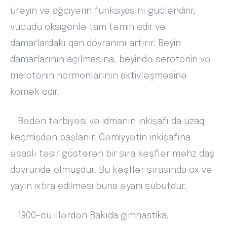
ürəyin və ağciyərin funksiyasını gücləndirir,
vücudu oksigenlə tam təmin edir və
damarlardakı qan dövranını artırır. Beyin
damarlarının açılmasına, beyində serotonin və
melotonin hormonlarının aktivləşməsinə
kömək edir.
Bədən tərbiyəsi və idmanın inkişafı da uzaq
keçmişdən başlanır. Cəmiyyətin inkişafına
əsaslı təsir göstərən bir sıra kəşflər məhz daş
dövründə olmuşdur. Bu kəşflər sırasında ox və
yayın ixtira edilməsi buna əyani sübutdur.
1900-cu illərdən Bakıda gimnastika,