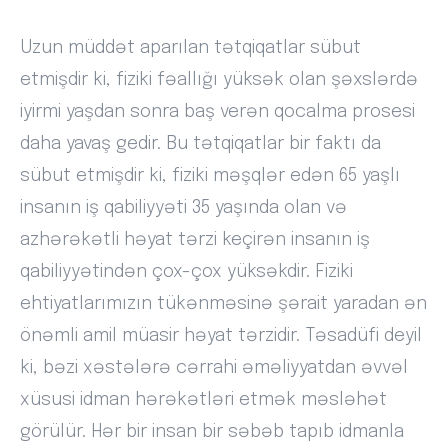
Uzun müddət aparılan tətqiqatlar sübut
etmişdir ki, fiziki fəallığı yüksək olan şəxslərdə
iyirmi yaşdan sonra baş verən qocalma prosesi
daha yavaş gedir. Bu tətqiqatlar bir faktı da
sübut etmişdir ki, fiziki məşqlər edən 65 yaşlı
insanın iş qabiliyyəti 35 yaşında olan və
azhərəkətli həyat tərzi keçirən insanın iş
qabiliyyətindən çox-çox yüksəkdir. Fiziki
ehtiyatlarımızın tükənməsinə şərait yaradan ən
önəmli amil müasir həyat tərzidir. Təsadüfi deyil
ki, bəzi xəstələrə cərrahi əməliyyatdan əvvəl
xüsusi idman hərəkətləri etmək məsləhət
görülür. Hər bir insan bir səbəb tapıb idmanla