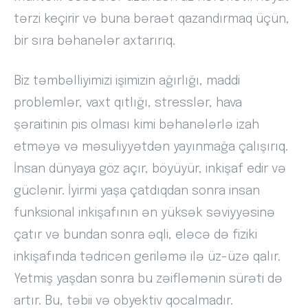
tərzi keçirir və buna bəraət qazandırmaq üçün,
bir sıra bəhanələr axtarırıq.
Biz təmbəlliyimizi işimizin ağırlığı, maddi
problemlər, vaxt qıtlığı, stresslər, hava
şəraitinin pis olması kimi bəhanələrlə izah
etməyə və məsuliyyətdən yayınmağa çalışırıq.
İnsan dünyaya göz açır, böyüyür, inkişaf edir və
güclənir. İyirmi yaşa çatdıqdan sonra insan
funksional inkişafının ən yüksək səviyyəsinə
çatır və bundan sonra əqli, eləcə də fiziki
inkişafında tədricən geriləmə ilə üz-üzə qalır.
Yetmiş yaşdan sonra bu zəifləmənin sürəti də
artır. Bu, təbii və obyektiv qocalmadır.