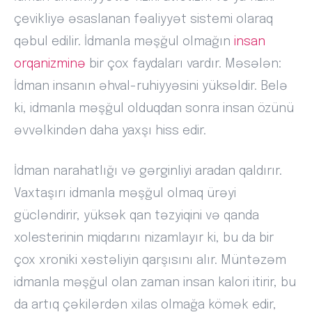
çevikliyə əsaslanan fəaliyyət sistemi olaraq
qəbul edilir. İdmanla məşğul olmağın
insan
orqanizminə
bir çox faydaları vardır. Məsələn:
İdman insanın əhval-ruhiyyəsini yüksəldir. Belə
ki, idmanla məşğul olduqdan sonra insan özünü
əvvəlkindən daha yaxşı hiss edir.
İdman narahatlığı və gərginliyi aradan qaldırır.
Vaxtaşırı idmanla məşğul olmaq ürəyi
gücləndirir, yüksək qan təzyiqini və qanda
xolesterinin miqdarını nizamlayır ki, bu da bir
çox xroniki xəstəliyin qarşısını alır. Müntəzəm
idmanla məşğul olan zaman insan kalori itirir, bu
da artıq çəkilərdən xilas olmağa kömək edir,