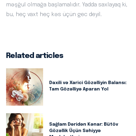
məşğul olmağa başlamalıdır. Yadda saxlayaq ki,
bu, heç vaxt heç kəs üçün gec deyil.
Related articles
Daxili və Xarici Gözəlliyin Balansı:
Tam Gözəlliyə Aparan Yol
Sağlam Dəridən Kənar: Bütöv
Gözəllik Üçün Səhiyyə