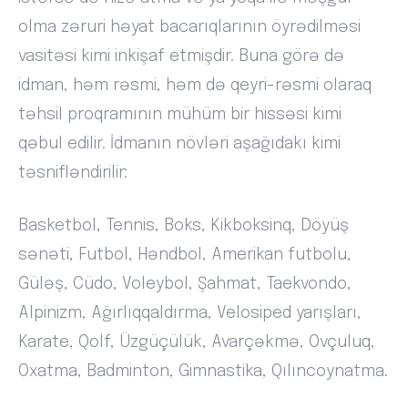
olma zəruri həyat bacarıqlarının öyrədilməsi
vasitəsi kimi inkişaf etmişdir. Buna görə də
idman, həm rəsmi, həm də qeyri-rəsmi olaraq
təhsil proqramının mühüm bir hissəsi kimi
qəbul edilir. İdmanın növləri aşağıdakı kimi
təsnifləndirilir:
Basketbol, Tennis, Boks, Kikboksinq, Döyüş
sənəti, Futbol, Həndbol, Amerikan futbolu,
Güləş, Cüdo, Voleybol, Şahmat, Taekvondo,
Alpinizm, Ağırlıqqaldırma, Velosiped yarışları,
Karate, Qolf, Üzgüçülük, Avarçəkmə, Ovçuluq,
Oxatma, Badminton, Gimnastika, Qılıncoynatma.