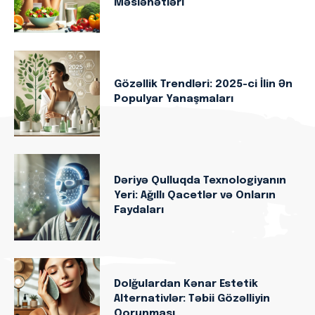
Məsləhətləri
Gözəllik Trendləri: 2025-ci İlin Ən
Populyar Yanaşmaları
Dəriyə Qulluqda Texnologiyanın
Yeri: Ağıllı Qacetlər və Onların
Faydaları
Dolğulardan Kənar Estetik
Alternativlər: Təbii Gözəlliyin
Qorunması